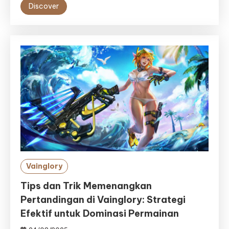
Discover
Vainglory
Tips dan Trik Memenangkan
Pertandingan di Vainglory: Strategi
Efektif untuk Dominasi Permainan