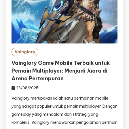
Vainglory
Vainglory Game Mobile Terbaik untuk
Pemain Multiplayer: Menjadi Juara di
Arena Pertempuran
26/08/2025
Vainglory merupakan salah satu permainan mobile
yang sangat populer untuk pemain multiplayer. Dengan
gameplay yang mendalam dan strategi yang
kompleks, Vainglory menawarkan pengalaman bermain