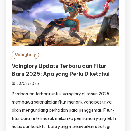
Vainglory
Vainglory Update Terbaru dan Fitur
Baru 2025: Apa yang Perlu Diketahui
23/08/2025
Pembaruan terbaru untuk Vainglory di tahun 2025
membawa serangkaian fitur menarik yang pastinya
akan mengundang perhatian para penggemar. Fitur-
fitur baru ini termasuk mekanika permainan yang lebih
halus dan karakter baru yang menawarkan strategi