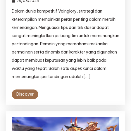
24/08/2025
Dalam dunia kompetitif Vainglory, strategi dan
keterampilan memainkan peran penting dalam meraih
kemenangan. Menguasai tips dan trik dasar dapat
sangat meningkatkan peluang tim untuk memenangkan
pertandingan. Pemain yang memahami mekanika
permainan serta dinamis dari karakter yang digunakan
dapat membuat keputusan yang lebih baik pada
waktu yang tepat. Salah satu aspek kunci dalam
memenangkan pertandingan adalah […]
Discover