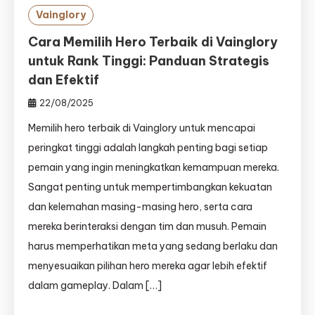
Vainglory
Cara Memilih Hero Terbaik di Vainglory
untuk Rank Tinggi: Panduan Strategis
dan Efektif
22/08/2025
Memilih hero terbaik di Vainglory untuk mencapai
peringkat tinggi adalah langkah penting bagi setiap
pemain yang ingin meningkatkan kemampuan mereka.
Sangat penting untuk mempertimbangkan kekuatan
dan kelemahan masing-masing hero, serta cara
mereka berinteraksi dengan tim dan musuh. Pemain
harus memperhatikan meta yang sedang berlaku dan
menyesuaikan pilihan hero mereka agar lebih efektif
dalam gameplay. Dalam […]