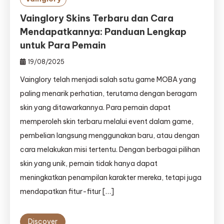
Vainglory Skins Terbaru dan Cara
Mendapatkannya: Panduan Lengkap
untuk Para Pemain
19/08/2025
Vainglory telah menjadi salah satu game MOBA yang
paling menarik perhatian, terutama dengan beragam
skin yang ditawarkannya. Para pemain dapat
memperoleh skin terbaru melalui event dalam game,
pembelian langsung menggunakan baru, atau dengan
cara melakukan misi tertentu. Dengan berbagai pilihan
skin yang unik, pemain tidak hanya dapat
meningkatkan penampilan karakter mereka, tetapi juga
mendapatkan fitur-fitur […]
Discover