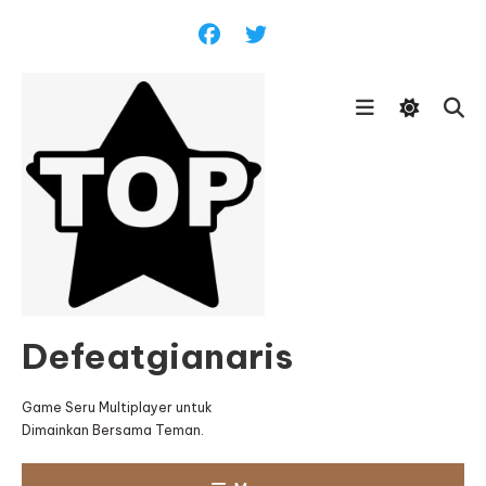
Skip
To
Content
Defeatgianaris
Game Seru Multiplayer untuk
Dimainkan Bersama Teman.