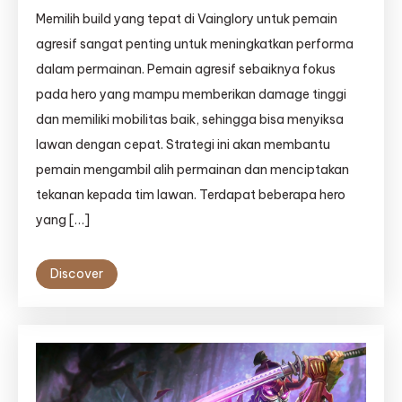
Memilih build yang tepat di Vainglory untuk pemain
agresif sangat penting untuk meningkatkan performa
dalam permainan. Pemain agresif sebaiknya fokus
pada hero yang mampu memberikan damage tinggi
dan memiliki mobilitas baik, sehingga bisa menyiksa
lawan dengan cepat. Strategi ini akan membantu
pemain mengambil alih permainan dan menciptakan
tekanan kepada tim lawan. Terdapat beberapa hero
yang […]
Discover