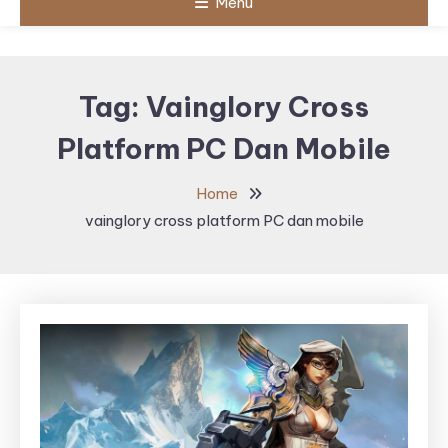
Menu
Tag:
Vainglory Cross
Platform PC Dan Mobile
Home
vainglory cross platform PC dan mobile