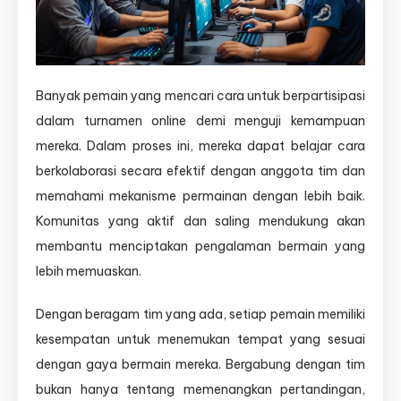
Banyak pemain yang mencari cara untuk berpartisipasi
dalam turnamen online demi menguji kemampuan
mereka. Dalam proses ini, mereka dapat belajar cara
berkolaborasi secara efektif dengan anggota tim dan
memahami mekanisme permainan dengan lebih baik.
Komunitas yang aktif dan saling mendukung akan
membantu menciptakan pengalaman bermain yang
lebih memuaskan.
Dengan beragam tim yang ada, setiap pemain memiliki
kesempatan untuk menemukan tempat yang sesuai
dengan gaya bermain mereka. Bergabung dengan tim
bukan hanya tentang memenangkan pertandingan,