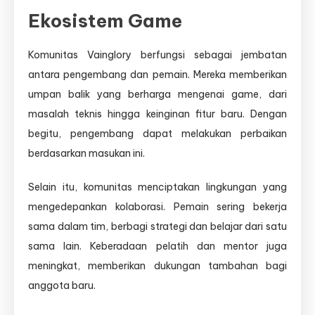
Ekosistem Game
Komunitas Vainglory berfungsi sebagai jembatan
antara pengembang dan pemain. Mereka memberikan
umpan balik yang berharga mengenai game, dari
masalah teknis hingga keinginan fitur baru. Dengan
begitu, pengembang dapat melakukan perbaikan
berdasarkan masukan ini.
Selain itu, komunitas menciptakan lingkungan yang
mengedepankan kolaborasi. Pemain sering bekerja
sama dalam tim, berbagi strategi dan belajar dari satu
sama lain. Keberadaan pelatih dan mentor juga
meningkat, memberikan dukungan tambahan bagi
anggota baru.