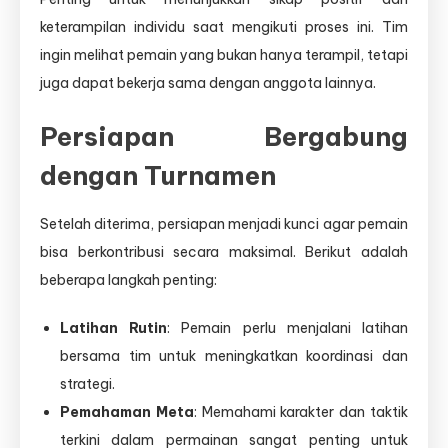
keterampilan individu saat mengikuti proses ini. Tim
ingin melihat pemain yang bukan hanya terampil, tetapi
juga dapat bekerja sama dengan anggota lainnya.
Persiapan Bergabung
dengan Turnamen
Setelah diterima, persiapan menjadi kunci agar pemain
bisa berkontribusi secara maksimal. Berikut adalah
beberapa langkah penting:
Latihan Rutin
: Pemain perlu menjalani latihan
bersama tim untuk meningkatkan koordinasi dan
strategi.
Pemahaman Meta
: Memahami karakter dan taktik
terkini dalam permainan sangat penting untuk