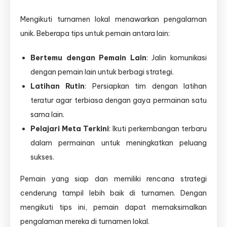
Mengikuti turnamen lokal menawarkan pengalaman
unik. Beberapa tips untuk pemain antara lain:
Bertemu dengan Pemain Lain
: Jalin komunikasi
dengan pemain lain untuk berbagi strategi.
Latihan Rutin
: Persiapkan tim dengan latihan
teratur agar terbiasa dengan gaya permainan satu
sama lain.
Pelajari Meta Terkini
: Ikuti perkembangan terbaru
dalam permainan untuk meningkatkan peluang
sukses.
Pemain yang siap dan memiliki rencana strategi
cenderung tampil lebih baik di turnamen. Dengan
mengikuti tips ini, pemain dapat memaksimalkan
pengalaman mereka di turnamen lokal.