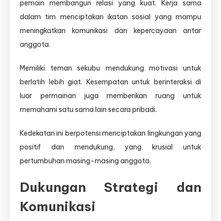
pemain membangun relasi yang kuat. Kerja sama
dalam tim menciptakan ikatan sosial yang mampu
meningkatkan komunikasi dan kepercayaan antar
anggota.
Memiliki teman sekubu mendukung motivasi untuk
berlatih lebih giat. Kesempatan untuk berinteraksi di
luar permainan juga memberikan ruang untuk
memahami satu sama lain secara pribadi.
Kedekatan ini berpotensi menciptakan lingkungan yang
positif dan mendukung, yang krusial untuk
pertumbuhan masing-masing anggota.
Dukungan Strategi dan
Komunikasi