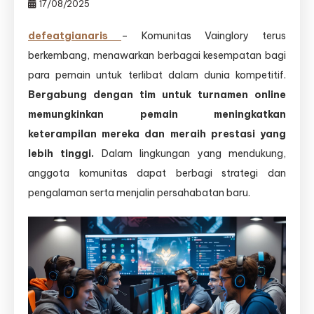
17/08/2025
defeatgianaris
– Komunitas Vainglory terus
berkembang, menawarkan berbagai kesempatan bagi
para pemain untuk terlibat dalam dunia kompetitif.
Bergabung dengan tim untuk turnamen online
memungkinkan pemain meningkatkan
keterampilan mereka dan meraih prestasi yang
lebih tinggi.
Dalam lingkungan yang mendukung,
anggota komunitas dapat berbagi strategi dan
pengalaman serta menjalin persahabatan baru.