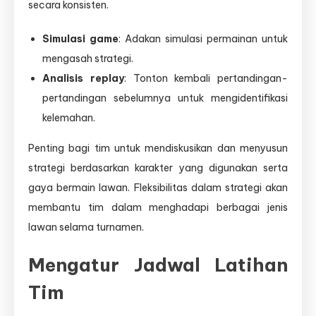
secara konsisten.
Simulasi game
: Adakan simulasi permainan untuk
mengasah strategi.
Analisis replay
: Tonton kembali pertandingan-
pertandingan sebelumnya untuk mengidentifikasi
kelemahan.
Penting bagi tim untuk mendiskusikan dan menyusun
strategi berdasarkan karakter yang digunakan serta
gaya bermain lawan. Fleksibilitas dalam strategi akan
membantu tim dalam menghadapi berbagai jenis
lawan selama turnamen.
Mengatur Jadwal Latihan
Tim