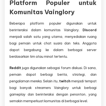
Platform Populer untuk
Komunitas Vainglory
Beberapa platform populer digunakan untuk
berinteraksi dalam komunitas Vainglory.
Discord
menjadi salah satu yang utama, menyediakan ruang
bagi pemain untuk chat suara dan teks. Anggota
dapat bergabung ke dalam berbagai server
berdasarkan tim atau minat tertentu.
Reddit
juga digunakan sebagai forum diskusi. Di sana,
pemain dapat berbagi berita, strategi, dan
pengalaman mereka. Selain itu,
twitch
menjadi tempat
bagi banyak streamers Vainglory untuk berbagi
gameplay dan berinteraksi dengan penonton, yang
semakin memperkuat komunitas di berbagai level.