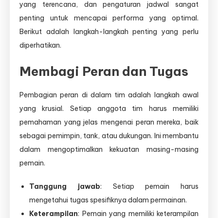
yang terencana, dan pengaturan jadwal sangat
penting untuk mencapai performa yang optimal.
Berikut adalah langkah-langkah penting yang perlu
diperhatikan.
Membagi Peran dan Tugas
Pembagian peran di dalam tim adalah langkah awal
yang krusial. Setiap anggota tim harus memiliki
pemahaman yang jelas mengenai peran mereka, baik
sebagai pemimpin, tank, atau dukungan. Ini membantu
dalam mengoptimalkan kekuatan masing-masing
pemain.
Tanggung jawab
: Setiap pemain harus
mengetahui tugas spesifiknya dalam permainan.
Keterampilan
: Pemain yang memiliki keterampilan