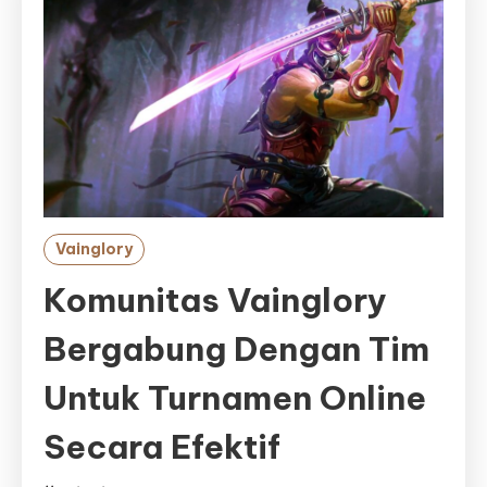
Vainglory
Komunitas Vainglory
Bergabung Dengan Tim
Untuk Turnamen Online
Secara Efektif