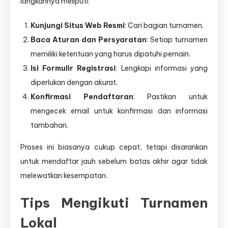
langkahnya meliputi:
Kunjungi Situs Web Resmi
: Cari bagian turnamen.
Baca Aturan dan Persyaratan
: Setiap turnamen
memiliki ketentuan yang harus dipatuhi pemain.
Isi Formulir Registrasi
: Lengkapi informasi yang
diperlukan dengan akurat.
Konfirmasi Pendaftaran
: Pastikan untuk
mengecek email untuk konfirmasi dan informasi
tambahan.
Proses ini biasanya cukup cepat, tetapi disarankan
untuk mendaftar jauh sebelum batas akhir agar tidak
melewatkan kesempatan.
Tips Mengikuti Turnamen
Lokal