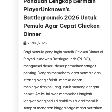
Panduan Lengkap Bermain
PlayerUnknown’s
Battlegrounds 2026 Untuk
Pemula Agar Cepat Chicken
Dinner
23/06/2026
Bagi pemula yang ingin meraih Chicken Dinner di
PlayerUnknown’s Battlegrounds (PUBG),
menguasai dasar-dasar permainan sangat
penting. Dengan memahami cara bermain dan
strategi yang efektif, mereka dapat
meningkatkan peluang untuk menang dengan
cepat. Artikel ini akan membahas langkah-
langkah yang perlu diambil mulai dari memilih
tempat mendarat hingga bagaimana bertahan