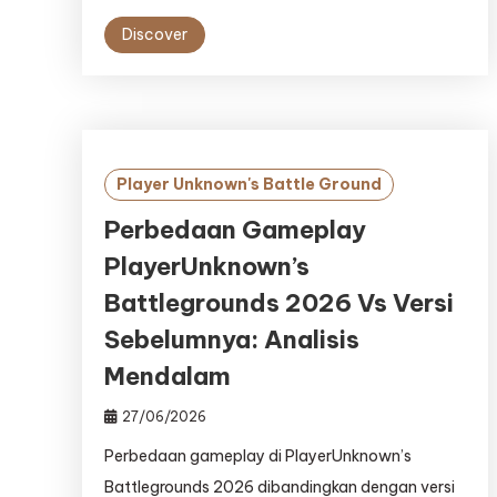
Discover
Player Unknown's Battle Ground
Perbedaan Gameplay
PlayerUnknown’s
Battlegrounds 2026 Vs Versi
Sebelumnya: Analisis
Mendalam
27/06/2026
Perbedaan gameplay di PlayerUnknown’s
Battlegrounds 2026 dibandingkan dengan versi