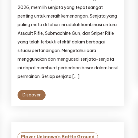
2026, memilih senjata yang tepat sangat
penting untuk meraih kemenangan. Senjata yang
paling meta di tahun ini adalah kombinasi antara
Assault Rifle, Submachine Gun, dan Sniper Rifle
yang telah terbukti efektif dalam berbagai
situasi pertandingan. Mengetahui cara
menggunakan dan menguasai senjata-senjata
ini dapat membuat perbedaan besar dalam hasil
permainan. Setiap senjata […]
Discover
Player Unknown's Battle Ground