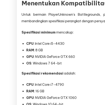
Menentukan Kompatibilita
Untuk bermain PlayerUnknown’s Battlegrounds, p
membandingkan spesifikasi perangkat dengan persy
Spesifikasi minimum
mencakup:
CPU
: Intel Core i5-4430
RAM
: 8 GB
GPU
: NVIDIA GeForce GTX 660
OS
: Windows 7 64-bit
Spesifikasi rekomendasi
adalah:
CPU
: Intel Core i7-4790
RAM
: 16 GB
GPU
: NVIDIA GeForce GTX 1060
OS
: Windows 10 64-bit