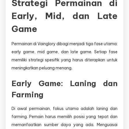
Strategi Permainan di
Early, Mid, dan Late
Game
Permainan di Vainglory dibagi menjadi tiga fase utama:
early game, mid game, dan late game. Setiap fase
memiliki strategi spesifik yang harus diterapkan untuk
meningkatkan peluang menang.
Early Game: Laning dan
Farming
Di awal permainan, fokus utama adalah laning dan
farming. Pemain harus memilih posisi yang tepat dan
memanfaatkan sumber daya yang ada. Menguasai