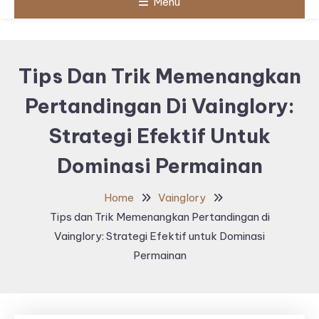
Menu
Tips Dan Trik Memenangkan
Pertandingan Di Vainglory:
Strategi Efektif Untuk
Dominasi Permainan
Home
Vainglory
Tips dan Trik Memenangkan Pertandingan di
Vainglory: Strategi Efektif untuk Dominasi
Permainan