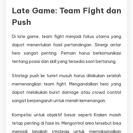
Late Game: Team Fight dan
Push
Di late game, team fight menjadi fokus utama yang
dapat menentukan hasil pertandingan. Sinergi antar
hero sangat penting. Pemain harus berkomunikasi
tentang posisi dan skill yang tersedia saat bertarung.
Strategi push ke turret musuh harus dilakukan setelah
memenangkan team fight. Mengandalkan hero yang
dapat melakukan burst damage atau crowd control
sangat berpengaruh untuk meraih kemenangan.
Kompetisi untuk objektif besar seperti Kraken masih
tetap penting di fase ini. Mengontrol area tersebut bisa
menjadi langkah strategis untuk memaksimalkan