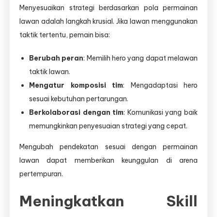
Menyesuaikan strategi berdasarkan pola permainan
lawan adalah langkah krusial. Jika lawan menggunakan
taktik tertentu, pemain bisa:
Berubah peran
: Memilih hero yang dapat melawan
taktik lawan.
Mengatur komposisi tim
: Mengadaptasi hero
sesuai kebutuhan pertarungan.
Berkolaborasi dengan tim
: Komunikasi yang baik
memungkinkan penyesuaian strategi yang cepat.
Mengubah pendekatan sesuai dengan permainan
lawan dapat memberikan keunggulan di arena
pertempuran.
Meningkatkan Skill