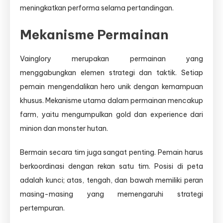
meningkatkan performa selama pertandingan.
Mekanisme Permainan
Vainglory merupakan permainan yang
menggabungkan elemen strategi dan taktik. Setiap
pemain mengendalikan hero unik dengan kemampuan
khusus. Mekanisme utama dalam permainan mencakup
farm, yaitu mengumpulkan gold dan experience dari
minion dan monster hutan.
Bermain secara tim juga sangat penting. Pemain harus
berkoordinasi dengan rekan satu tim. Posisi di peta
adalah kunci; atas, tengah, dan bawah memiliki peran
masing-masing yang memengaruhi strategi
pertempuran.