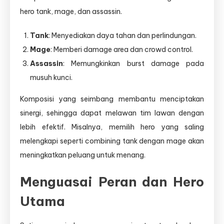
hero tank, mage, dan assassin.
Tank
: Menyediakan daya tahan dan perlindungan.
Mage
: Memberi damage area dan crowd control.
Assassin
: Memungkinkan burst damage pada
musuh kunci.
Komposisi yang seimbang membantu menciptakan
sinergi, sehingga dapat melawan tim lawan dengan
lebih efektif. Misalnya, memilih hero yang saling
melengkapi seperti combining tank dengan mage akan
meningkatkan peluang untuk menang.
Menguasai Peran dan Hero
Utama