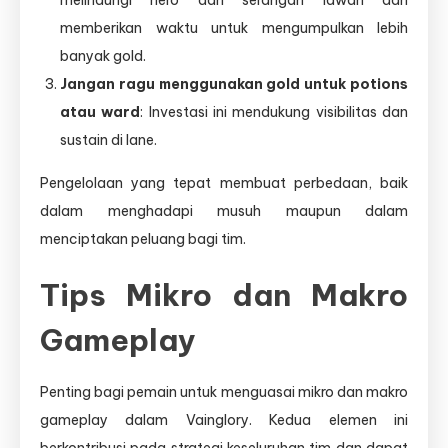
memberikan waktu untuk mengumpulkan lebih
banyak gold.
Jangan ragu menggunakan gold untuk potions
atau ward
: Investasi ini mendukung visibilitas dan
sustain di lane.
Pengelolaan yang tepat membuat perbedaan, baik
dalam menghadapi musuh maupun dalam
menciptakan peluang bagi tim.
Tips Mikro dan Makro
Gameplay
Penting bagi pemain untuk menguasai mikro dan makro
gameplay dalam Vainglory. Kedua elemen ini
berkontribusi pada strategi keseluruhan tim dan dapat