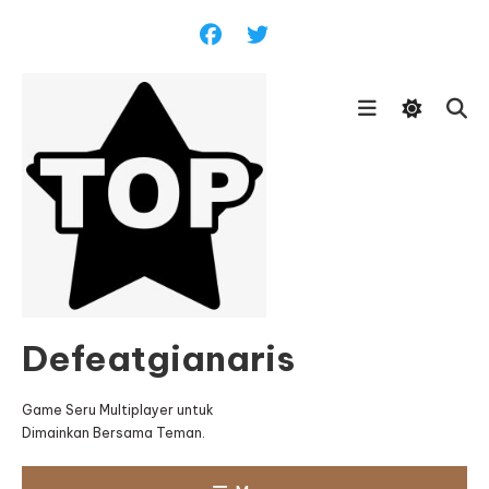
Skip
To
Content
Defeatgianaris
Game Seru Multiplayer untuk
Dimainkan Bersama Teman.