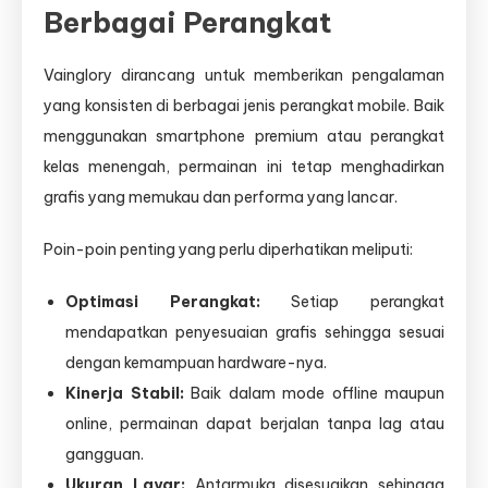
Berbagai Perangkat
Vainglory dirancang untuk memberikan pengalaman
yang konsisten di berbagai jenis perangkat mobile. Baik
menggunakan smartphone premium atau perangkat
kelas menengah, permainan ini tetap menghadirkan
grafis yang memukau dan performa yang lancar.
Poin-poin penting yang perlu diperhatikan meliputi:
Optimasi Perangkat:
Setiap perangkat
mendapatkan penyesuaian grafis sehingga sesuai
dengan kemampuan hardware-nya.
Kinerja Stabil:
Baik dalam mode offline maupun
online, permainan dapat berjalan tanpa lag atau
gangguan.
Ukuran Layar:
Antarmuka disesuaikan sehingga