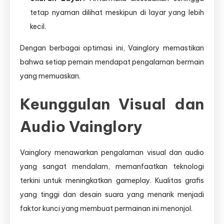
tetap nyaman dilihat meskipun di layar yang lebih
kecil.
Dengan berbagai optimasi ini, Vainglory memastikan
bahwa setiap pemain mendapat pengalaman bermain
yang memuaskan.
Keunggulan Visual dan
Audio Vainglory
Vainglory menawarkan pengalaman visual dan audio
yang sangat mendalam, memanfaatkan teknologi
terkini untuk meningkatkan gameplay. Kualitas grafis
yang tinggi dan desain suara yang menarik menjadi
faktor kunci yang membuat permainan ini menonjol.