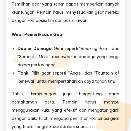
Pemilihan gear yang tepat dapat memberikan banyak
keuntungan. Pemain harus menyesuaikan gear mereka
dengan komposisi tim dan posisi lawan.
Wear Pemeriksaan Gear:
Dealer Damage:
Gear seperti “Breaking Point” dan
“Serpent’s Mask” menawarkan damage yang tinggi
dalam pertarungan.
Tank:
Pilih gear seperti “Aegis” dan “Fountain of
Renewal” untuk mempertahankan daya tahan tim.
Taktik kemenangan juga bergantung pada
pemahaman peta. Pemain harus mampu
menggunakan kuku yang efektif dan mengatur gank
dengan baik. Itulah mengapa pemilihan kombinasi gear
yang tepat sangat krusial dalam situasi ini.