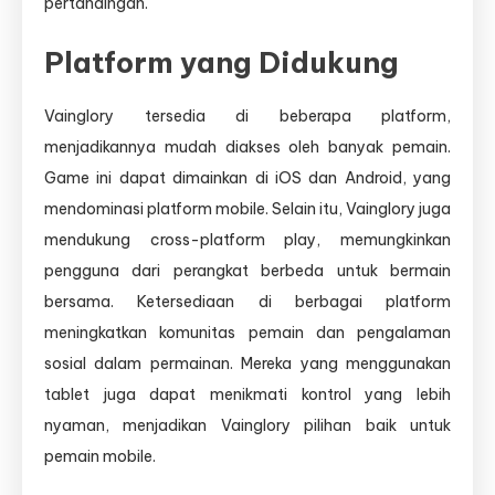
pertandingan.
Platform yang Didukung
Vainglory tersedia di beberapa platform,
menjadikannya mudah diakses oleh banyak pemain.
Game ini dapat dimainkan di iOS dan Android, yang
mendominasi platform mobile. Selain itu, Vainglory juga
mendukung cross-platform play, memungkinkan
pengguna dari perangkat berbeda untuk bermain
bersama. Ketersediaan di berbagai platform
meningkatkan komunitas pemain dan pengalaman
sosial dalam permainan. Mereka yang menggunakan
tablet juga dapat menikmati kontrol yang lebih
nyaman, menjadikan Vainglory pilihan baik untuk
pemain mobile.