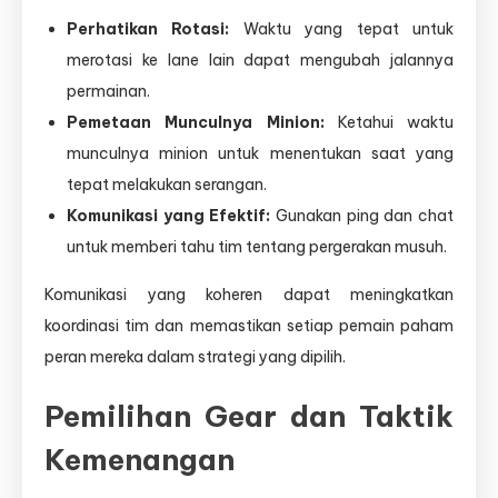
Perhatikan Rotasi:
Waktu yang tepat untuk
merotasi ke lane lain dapat mengubah jalannya
permainan.
Pemetaan Munculnya Minion:
Ketahui waktu
munculnya minion untuk menentukan saat yang
tepat melakukan serangan.
Komunikasi yang Efektif:
Gunakan ping dan chat
untuk memberi tahu tim tentang pergerakan musuh.
Komunikasi yang koheren dapat meningkatkan
koordinasi tim dan memastikan setiap pemain paham
peran mereka dalam strategi yang dipilih.
Pemilihan Gear dan Taktik
Kemenangan