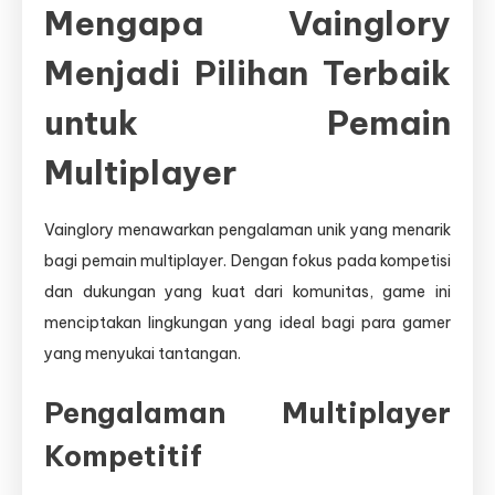
Mengapa Vainglory
Menjadi Pilihan Terbaik
untuk Pemain
Multiplayer
Vainglory menawarkan pengalaman unik yang menarik
bagi pemain multiplayer. Dengan fokus pada kompetisi
dan dukungan yang kuat dari komunitas, game ini
menciptakan lingkungan yang ideal bagi para gamer
yang menyukai tantangan.
Pengalaman Multiplayer
Kompetitif