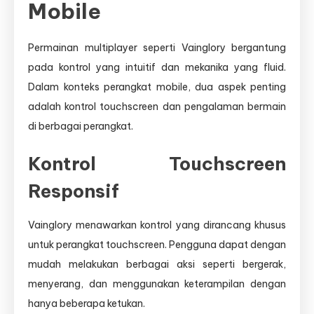
Mobile
Permainan multiplayer seperti Vainglory bergantung
pada kontrol yang intuitif dan mekanika yang fluid.
Dalam konteks perangkat mobile, dua aspek penting
adalah kontrol touchscreen dan pengalaman bermain
di berbagai perangkat.
Kontrol Touchscreen
Responsif
Vainglory menawarkan kontrol yang dirancang khusus
untuk perangkat touchscreen. Pengguna dapat dengan
mudah melakukan berbagai aksi seperti bergerak,
menyerang, dan menggunakan keterampilan dengan
hanya beberapa ketukan.