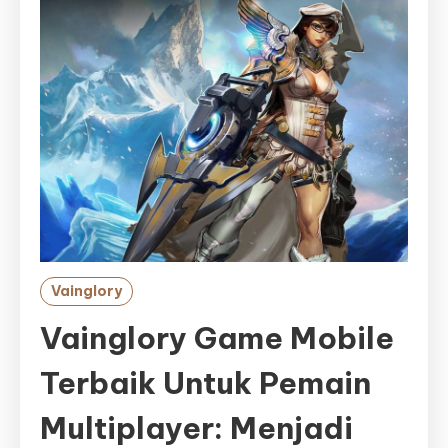
Vainglory
Vainglory Game Mobile
Terbaik Untuk Pemain
Multiplayer: Menjadi