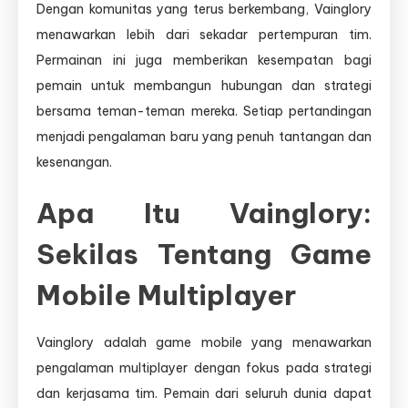
Dengan komunitas yang terus berkembang, Vainglory
menawarkan lebih dari sekadar pertempuran tim.
Permainan ini juga memberikan kesempatan bagi
pemain untuk membangun hubungan dan strategi
bersama teman-teman mereka. Setiap pertandingan
menjadi pengalaman baru yang penuh tantangan dan
kesenangan.
Apa Itu Vainglory:
Sekilas Tentang Game
Mobile Multiplayer
Vainglory adalah game mobile yang menawarkan
pengalaman multiplayer dengan fokus pada strategi
dan kerjasama tim. Pemain dari seluruh dunia dapat