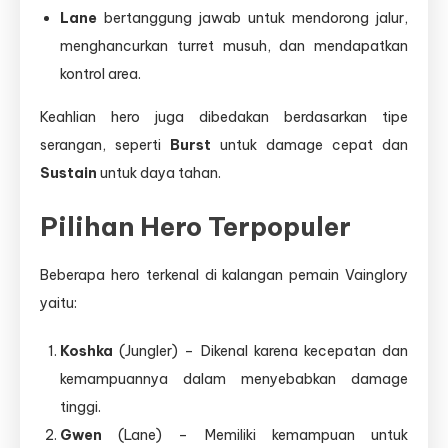
Lane
bertanggung jawab untuk mendorong jalur,
menghancurkan turret musuh, dan mendapatkan
kontrol area.
Keahlian hero juga dibedakan berdasarkan tipe
serangan, seperti
Burst
untuk damage cepat dan
Sustain
untuk daya tahan.
Pilihan Hero Terpopuler
Beberapa hero terkenal di kalangan pemain Vainglory
yaitu:
Koshka
(Jungler) – Dikenal karena kecepatan dan
kemampuannya dalam menyebabkan damage
tinggi.
Gwen
(Lane) – Memiliki kemampuan untuk