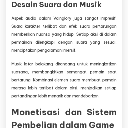
Desain Suara dan Musik
Aspek audio dalam Vainglory juga sangat impresif.
Suara karakter terlibat dan efek suara pertarungan
memberikan nuansa yang hidup. Setiap aksi di dalam
permainan dilengkapi dengan suara yang sesuai,
menciptakan pengalaman imersif.
Musik latar belakang dirancang untuk meningkatkan
suasana, membangkitkan semangat pemain saat
bertarung. Kombinasi elemen suara membuat pemain
merasa lebih terlibat dalam aksi, menjadikan setiap
pertandingan lebih menarik dan mendebarkan.
Monetisasi dan Sistem
Pembelian dalam Game