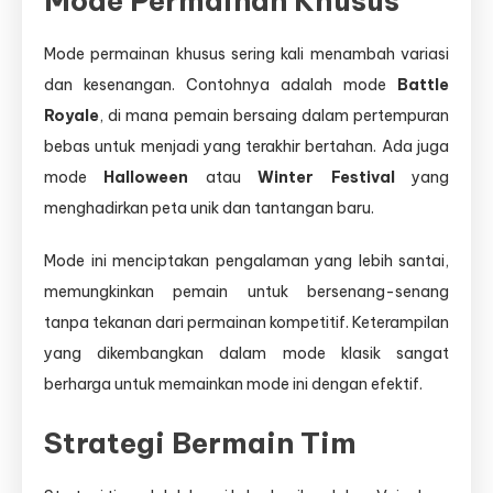
Mode Permainan Khusus
Mode permainan khusus sering kali menambah variasi
dan kesenangan. Contohnya adalah mode
Battle
Royale
, di mana pemain bersaing dalam pertempuran
bebas untuk menjadi yang terakhir bertahan. Ada juga
mode
Halloween
atau
Winter Festival
yang
menghadirkan peta unik dan tantangan baru.
Mode ini menciptakan pengalaman yang lebih santai,
memungkinkan pemain untuk bersenang-senang
tanpa tekanan dari permainan kompetitif. Keterampilan
yang dikembangkan dalam mode klasik sangat
berharga untuk memainkan mode ini dengan efektif.
Strategi Bermain Tim