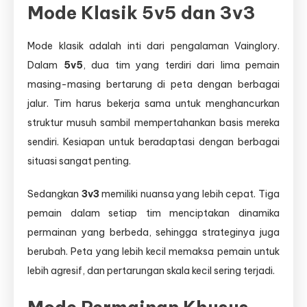
Mode Klasik 5v5 dan 3v3
Mode klasik adalah inti dari pengalaman Vainglory.
Dalam
5v5
, dua tim yang terdiri dari lima pemain
masing-masing bertarung di peta dengan berbagai
jalur. Tim harus bekerja sama untuk menghancurkan
struktur musuh sambil mempertahankan basis mereka
sendiri. Kesiapan untuk beradaptasi dengan berbagai
situasi sangat penting.
Sedangkan
3v3
memiliki nuansa yang lebih cepat. Tiga
pemain dalam setiap tim menciptakan dinamika
permainan yang berbeda, sehingga strateginya juga
berubah. Peta yang lebih kecil memaksa pemain untuk
lebih agresif, dan pertarungan skala kecil sering terjadi.