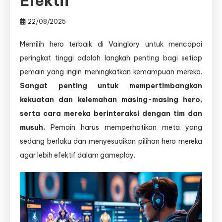
Efektif
22/08/2025
Memilih hero terbaik di Vainglory untuk mencapai
peringkat tinggi adalah langkah penting bagi setiap
pemain yang ingin meningkatkan kemampuan mereka.
Sangat penting untuk mempertimbangkan
kekuatan dan kelemahan masing-masing hero,
serta cara mereka berinteraksi dengan tim dan
musuh.
Pemain harus memperhatikan meta yang
sedang berlaku dan menyesuaikan pilihan hero mereka
agar lebih efektif dalam gameplay.