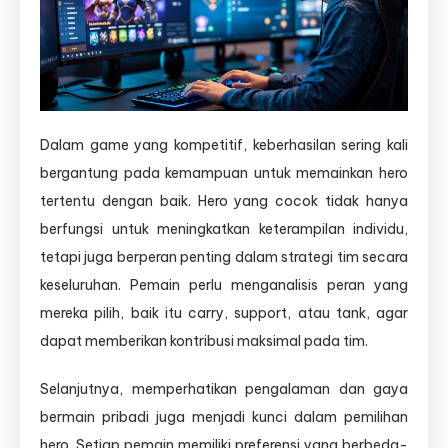
Dalam game yang kompetitif, keberhasilan sering kali
bergantung pada kemampuan untuk memainkan hero
tertentu dengan baik. Hero yang cocok tidak hanya
berfungsi untuk meningkatkan keterampilan individu,
tetapi juga berperan penting dalam strategi tim secara
keseluruhan. Pemain perlu menganalisis peran yang
mereka pilih, baik itu carry, support, atau tank, agar
dapat memberikan kontribusi maksimal pada tim.
Selanjutnya, memperhatikan pengalaman dan gaya
bermain pribadi juga menjadi kunci dalam pemilihan
hero. Setiap pemain memiliki preferensi yang berbeda-