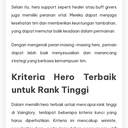
Selain itu, hero support seperti healer atau buff givers
juga memiliki peranan vital. Mereka dapat menjaga
kesehatan tim dan memberikan keuntungan tambahan,
yang dapat memutar balik keadaan dalam permainan.
Dengan mengenali peran masing-masing hero, pemain
dapat lebih baik menyesuaikan dan merancang
strategi yang berbasis kemampuan tim.
Kriteria Hero Terbaik
untuk Rank Tinggi
Dalam memilih hero terbaik untuk mencapai rank tinggi
di Vainglory, terdapat beberapa kriteria kunci yang
harus diperhatikan. Kriteria ini mencakup winrate,