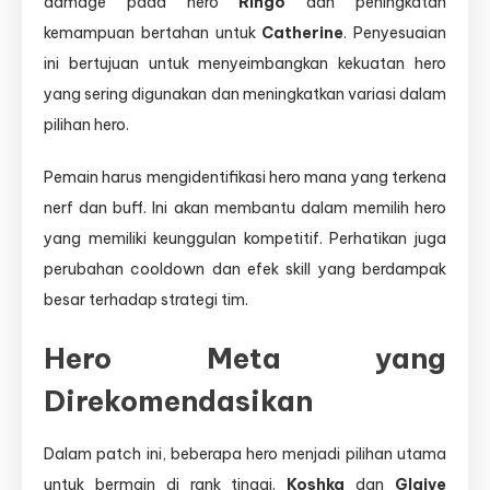
damage pada hero
Ringo
dan peningkatan
kemampuan bertahan untuk
Catherine
. Penyesuaian
ini bertujuan untuk menyeimbangkan kekuatan hero
yang sering digunakan dan meningkatkan variasi dalam
pilihan hero.
Pemain harus mengidentifikasi hero mana yang terkena
nerf dan buff. Ini akan membantu dalam memilih hero
yang memiliki keunggulan kompetitif. Perhatikan juga
perubahan cooldown dan efek skill yang berdampak
besar terhadap strategi tim.
Hero Meta yang
Direkomendasikan
Dalam patch ini, beberapa hero menjadi pilihan utama
untuk bermain di rank tinggi.
Koshka
dan
Glaive