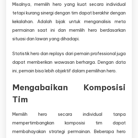
Misalnya, memilih hero yang kuat secara individual
tetapi kurang sinergi dengan tim dapat berakhir dengan
kekalahan. Adalah bijak untuk menganalisis meta
permainan saat ini dan memilih hero berdasarkan
situasi dan lawan yang dihadapi.
Statistik hero dan replays dari pemain professional juga
dapat memberikan wawasan berharga. Dengan data
ini, pemain bisa lebih objektif dalam pemilihan hero.
Mengabaikan Komposisi
Tim
Memilih hero secara individual tanpa
mempertimbangkan komposisi tim dapat
membahayakan strategi permainan. Beberapa hero