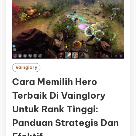
Vainglory
Cara Memilih Hero
Terbaik Di Vainglory
Untuk Rank Tinggi:
Panduan Strategis Dan