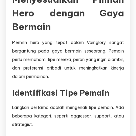
Hero dengan Gaya
Bermain
Memilih hero yang tepat dalam Vainglory sangat
bergantung pada gaya bermain seseorang. Pemain
perlu memahami tipe mereka, peran yang ingin diambil,
dan preferensi pribadi untuk meningkatkan kinerja
dalam permainan.
Identifikasi Tipe Pemain
Langkah pertama adalah mengenali tipe pemain. Ada
beberapa kategori, seperti aggressor, support, atau
strategist.