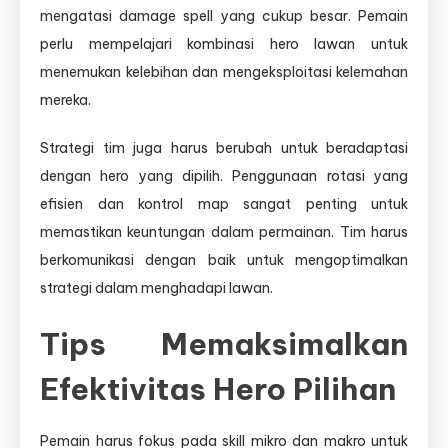
mengatasi damage spell yang cukup besar. Pemain
perlu mempelajari kombinasi hero lawan untuk
menemukan kelebihan dan mengeksploitasi kelemahan
mereka.
Strategi tim juga harus berubah untuk beradaptasi
dengan hero yang dipilih. Penggunaan rotasi yang
efisien dan kontrol map sangat penting untuk
memastikan keuntungan dalam permainan. Tim harus
berkomunikasi dengan baik untuk mengoptimalkan
strategi dalam menghadapi lawan.
Tips Memaksimalkan
Efektivitas Hero Pilihan
Pemain harus fokus pada skill mikro dan makro untuk