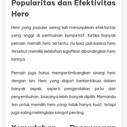
Popularitas dan Efektivitas
Hero
Hero yang populer sering kali menunjukkan efektivitas
yang tinggi di permainan kompetitif. Ketika banyak
pemain memilih hero tertentu, itu bisa jadi karena hero
tersebut memiliki kelebihan signifikan dibandingkan hero
lainnya.
Pemain juga harus mempertimbangkan sinergi hero
dengan tim. Hero yang dapat berkontribusi dalam
banyak aspek, seperti pengendalian peta dan
penyembuhan, biasanya lebih banyak dipilih. Memandu
tim untuk memilih hero yang tidak hanya kuat, tetapi
juga saling melengkapi sangat penting.