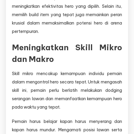
meningkatkan efektivitas hero yang dipilih. Selain itu,
memilih build item yang tepat juga memainkan peran
krusial dalam memaksimalkan potensi hero di arena
pertempuran.
Meningkatkan Skill Mikro
dan Makro
Skill mikro mencakup kemampuan individu pemain
dalam mengontrol hero secara tepat. Untuk mengasah
skill ini, pemain perlu berlatih melakukan dodging
serangan lawan dan memanfaatkan kemampuan hero
pada waktu yang tepat.
Pemain harus belajar kapan harus menyerang dan
kapan harus mundur. Mengamati posisi lawan serta