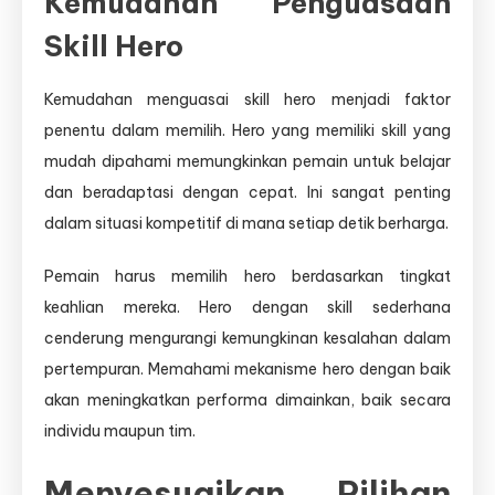
Kemudahan Penguasaan
Skill Hero
Kemudahan menguasai skill hero menjadi faktor
penentu dalam memilih. Hero yang memiliki skill yang
mudah dipahami memungkinkan pemain untuk belajar
dan beradaptasi dengan cepat. Ini sangat penting
dalam situasi kompetitif di mana setiap detik berharga.
Pemain harus memilih hero berdasarkan tingkat
keahlian mereka. Hero dengan skill sederhana
cenderung mengurangi kemungkinan kesalahan dalam
pertempuran. Memahami mekanisme hero dengan baik
akan meningkatkan performa dimainkan, baik secara
individu maupun tim.
Menyesuaikan Pilihan