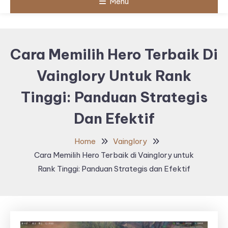
Menu
Cara Memilih Hero Terbaik Di
Vainglory Untuk Rank
Tinggi: Panduan Strategis
Dan Efektif
Home
Vainglory
Cara Memilih Hero Terbaik di Vainglory untuk
Rank Tinggi: Panduan Strategis dan Efektif