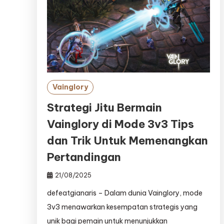
Vainglory
Strategi Jitu Bermain
Vainglory di Mode 3v3 Tips
dan Trik Untuk Memenangkan
Pertandingan
21/08/2025
defeatgianaris – Dalam dunia Vainglory, mode
3v3 menawarkan kesempatan strategis yang
unik bagi pemain untuk menunjukkan