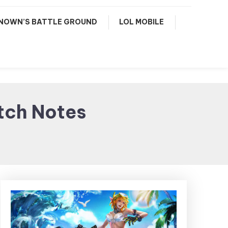
NOWN’S BATTLE GROUND
LOL MOBILE
tch Notes