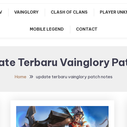
V
VAINGLORY
CLASH OF CLANS
PLAYER UNK
MOBILE LEGEND
CONTACT
te Terbaru Vainglory Pa
Home
update terbaru vainglory patch notes