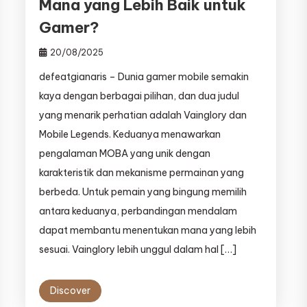
Mana yang Lebih Baik untuk
Gamer?
20/08/2025
defeatgianaris – Dunia gamer mobile semakin
kaya dengan berbagai pilihan, dan dua judul
yang menarik perhatian adalah Vainglory dan
Mobile Legends. Keduanya menawarkan
pengalaman MOBA yang unik dengan
karakteristik dan mekanisme permainan yang
berbeda. Untuk pemain yang bingung memilih
antara keduanya, perbandingan mendalam
dapat membantu menentukan mana yang lebih
sesuai. Vainglory lebih unggul dalam hal […]
Discover