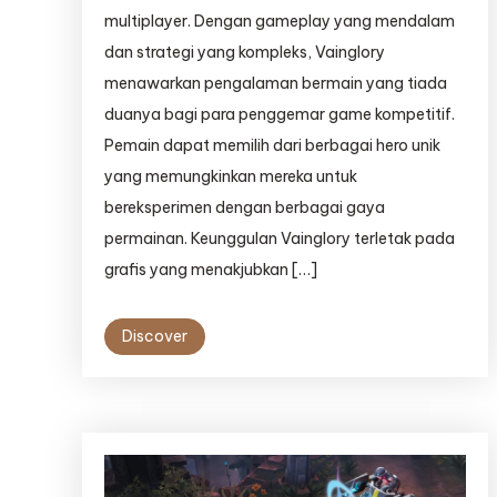
multiplayer. Dengan gameplay yang mendalam
dan strategi yang kompleks, Vainglory
menawarkan pengalaman bermain yang tiada
duanya bagi para penggemar game kompetitif.
Pemain dapat memilih dari berbagai hero unik
yang memungkinkan mereka untuk
bereksperimen dengan berbagai gaya
permainan. Keunggulan Vainglory terletak pada
grafis yang menakjubkan […]
Discover