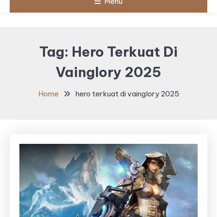
Menu
Tag:
Hero Terkuat Di
Vainglory 2025
Home
hero terkuat di vainglory 2025