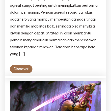
agresif sangat penting untuk meningkatkan performa
dalam permainan. Pemain agresif sebaiknya fokus
pada hero yang mampu memberikan damage tinggi
dan memiliki mobilitas baik, sehingga bisa menyiksa
lawan dengan cepat. Strategi ini akan membantu
pemain mengambil alih permainan dan menciptakan
tekanan kepada tim lawan. Terdapat beberapa hero
yang […]
Discover