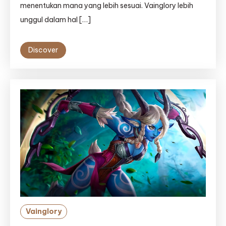
menentukan mana yang lebih sesuai. Vainglory lebih
unggul dalam hal […]
Discover
Vainglory