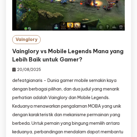
Vainglory
Vainglory vs Mobile Legends Mana yang
Lebih Baik untuk Gamer?
20/08/2025
defeatgianaris – Dunia gamer mobile semakin kaya
dengan berbagai pilihan, dan dua judul yang menarik
perhatian adalah Vainglory dan Mobile Legends.
Keduanya menawarkan pengalaman MOBA yang unik
dengan karakteristik dan mekanisme permainan yang
berbeda. Untuk pemain yang bingung memilih antara
keduanya, perbandingan mendalam dapat membantu