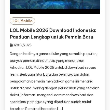
LOL Mobile
LOL Mobile 2026 Download Indonesia:
Panduan Lengkap untuk Pemain Baru
12/02/2026
Dengan hadirnya game seluler yang semakin populer,
banyak pemain di Indonesia yang menantikan
kehadiran LOL Mobile 2026 untuk didownload secara
resmi. Berbagai fitur baru dan peningkatan dalam
pengalaman bermain menjadikan game ini menarik
untuk dicoba. Seiring dengan peluncuran yang semakin
dekat, informasi mengenai cara mendownload dan
spesifikasi perangkat yang diperlukan sudah mulai
tersebar. Pemain diharapkan […]