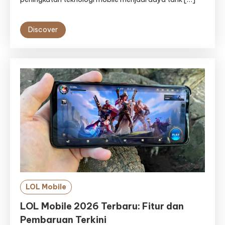
Discover
LOL Mobile
LOL Mobile 2026 Terbaru: Fitur dan
Pembaruan Terkini