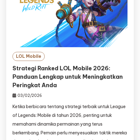
LOL Mobile
Strategi Ranked LOL Mobile 2026:
Panduan Lengkap untuk Meningkatkan
Peringkat Anda
03/02/2026
Ketika berbicara tentang strategi terbaik untuk League
of Legends: Mobile di tahun 2026, penting untuk
memahami dinamika permainan yang terus
berkembang. Pemain perlu menyesuaikan taktik mereka