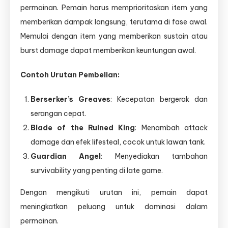
permainan. Pemain harus memprioritaskan item yang
memberikan dampak langsung, terutama di fase awal.
Memulai dengan item yang memberikan sustain atau
burst damage dapat memberikan keuntungan awal.
Contoh Urutan Pembelian:
Berserker’s Greaves
: Kecepatan bergerak dan
serangan cepat.
Blade of the Ruined King
: Menambah attack
damage dan efek lifesteal, cocok untuk lawan tank.
Guardian Angel
: Menyediakan tambahan
survivability yang penting di late game.
Dengan mengikuti urutan ini, pemain dapat
meningkatkan peluang untuk dominasi dalam
permainan.