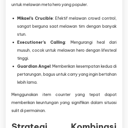
untuk melawan meta hero yang populer.
Mikael’s Crucible
: Efektif melawan crowd control,
sangat berguna saat melawan tim dengan banyak
stun.
Executioner’s Calling
: Mengurangi heal dari
musuh, cocok untuk melawan hero dengan lifesteal
tinggi.
Guardian Angel
: Memberikan kesempatan kedua di
pertarungan, bagus untuk carry yang ingin bertahan
lebih lama.
Menggunakan item counter yang tepat dapat
memberikan keuntungan yang signifikan dalam situasi
sulit di permainan.
Strategi Kombinasi