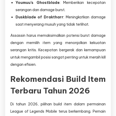
Youmuu’s Ghostblade
: Memberikan kecepatan
serangan dan damage burst.
Duskblade of Draktharr
: Meningkatkan damage
saat menyerang musuh yang tidak terlihat.
Assassin harus memaksimalkan potensi burst damage
dengan memilih item yang menonjolkan kekuatan
serangan kritis. Kecepatan bergerak dan kemampuan
untuk mengambil posisi sangat penting untuk meraih kill
dengan efisien.
Rekomendasi Build Item
Terbaru Tahun 2026
Di tahun 2026, pilihan build item dalam permainan
League of Legends Mobile terus berkembang. Pemain