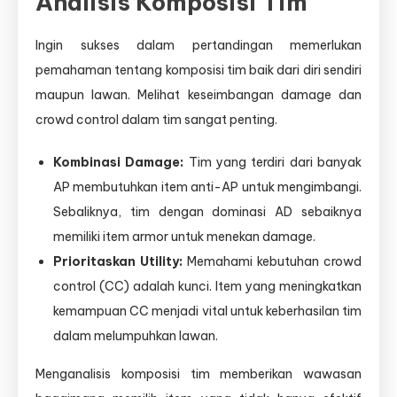
Analisis Komposisi Tim
Ingin sukses dalam pertandingan memerlukan
pemahaman tentang komposisi tim baik dari diri sendiri
maupun lawan. Melihat keseimbangan damage dan
crowd control dalam tim sangat penting.
Kombinasi Damage:
Tim yang terdiri dari banyak
AP membutuhkan item anti-AP untuk mengimbangi.
Sebaliknya, tim dengan dominasi AD sebaiknya
memiliki item armor untuk menekan damage.
Prioritaskan Utility:
Memahami kebutuhan crowd
control (CC) adalah kunci. Item yang meningkatkan
kemampuan CC menjadi vital untuk keberhasilan tim
dalam melumpuhkan lawan.
Menganalisis komposisi tim memberikan wawasan