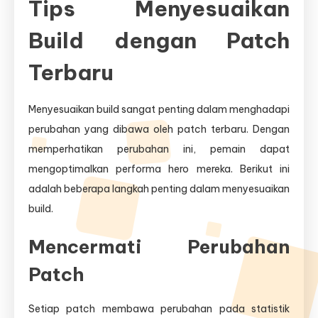
Tips Menyesuaikan
Build dengan Patch
Terbaru
Menyesuaikan build sangat penting dalam menghadapi
perubahan yang dibawa oleh patch terbaru. Dengan
memperhatikan perubahan ini, pemain dapat
mengoptimalkan performa hero mereka. Berikut ini
adalah beberapa langkah penting dalam menyesuaikan
build.
Mencermati Perubahan
Patch
Setiap patch membawa perubahan pada statistik