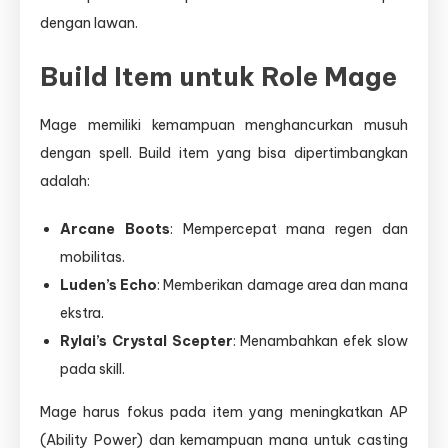
dengan lawan.
Build Item untuk Role Mage
Mage memiliki kemampuan menghancurkan musuh
dengan spell. Build item yang bisa dipertimbangkan
adalah:
Arcane Boots
: Mempercepat mana regen dan
mobilitas.
Luden’s Echo
: Memberikan damage area dan mana
ekstra.
Rylai’s Crystal Scepter
: Menambahkan efek slow
pada skill.
Mage harus fokus pada item yang meningkatkan AP
(Ability Power) dan kemampuan mana untuk casting