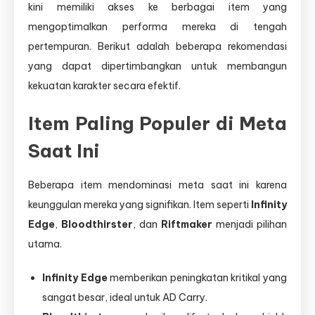
kini memiliki akses ke berbagai item yang
mengoptimalkan performa mereka di tengah
pertempuran. Berikut adalah beberapa rekomendasi
yang dapat dipertimbangkan untuk membangun
kekuatan karakter secara efektif.
Item Paling Populer di Meta
Saat Ini
Beberapa item mendominasi meta saat ini karena
keunggulan mereka yang signifikan. Item seperti
Infinity
Edge
,
Bloodthirster
, dan
Riftmaker
menjadi pilihan
utama.
Infinity Edge
memberikan peningkatan kritikal yang
sangat besar, ideal untuk AD Carry.