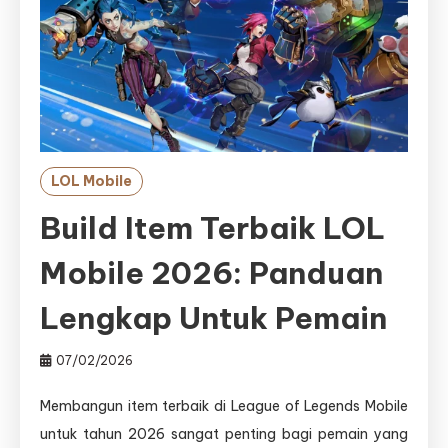
LOL Mobile
Build Item Terbaik LOL
Mobile 2026: Panduan
Lengkap Untuk Pemain
07/02/2026
Membangun item terbaik di League of Legends Mobile
untuk tahun 2026 sangat penting bagi pemain yang