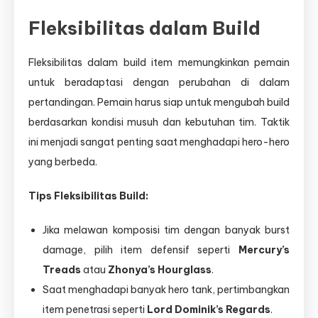
Fleksibilitas dalam Build
Fleksibilitas dalam build item memungkinkan pemain
untuk beradaptasi dengan perubahan di dalam
pertandingan. Pemain harus siap untuk mengubah build
berdasarkan kondisi musuh dan kebutuhan tim. Taktik
ini menjadi sangat penting saat menghadapi hero-hero
yang berbeda.
Tips Fleksibilitas Build:
Jika melawan komposisi tim dengan banyak burst
damage, pilih item defensif seperti
Mercury’s
Treads
atau
Zhonya’s Hourglass
.
Saat menghadapi banyak hero tank, pertimbangkan
item penetrasi seperti
Lord Dominik’s Regards
.