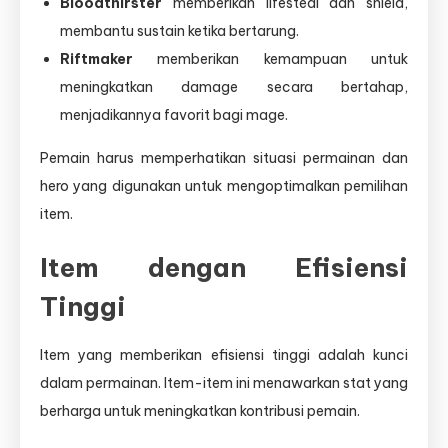
Bloodthirster
memberikan lifesteal dan shield,
membantu sustain ketika bertarung.
Riftmaker
memberikan kemampuan untuk
meningkatkan damage secara bertahap,
menjadikannya favorit bagi mage.
Pemain harus memperhatikan situasi permainan dan
hero yang digunakan untuk mengoptimalkan pemilihan
item.
Item dengan Efisiensi
Tinggi
Item yang memberikan efisiensi tinggi adalah kunci
dalam permainan. Item-item ini menawarkan stat yang
berharga untuk meningkatkan kontribusi pemain.