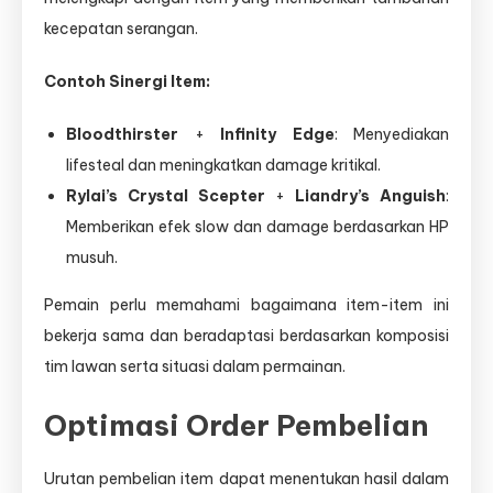
kecepatan serangan.
Contoh Sinergi Item:
Bloodthirster
+
Infinity Edge
: Menyediakan
lifesteal dan meningkatkan damage kritikal.
Rylai’s Crystal Scepter
+
Liandry’s Anguish
:
Memberikan efek slow dan damage berdasarkan HP
musuh.
Pemain perlu memahami bagaimana item-item ini
bekerja sama dan beradaptasi berdasarkan komposisi
tim lawan serta situasi dalam permainan.
Optimasi Order Pembelian
Urutan pembelian item dapat menentukan hasil dalam