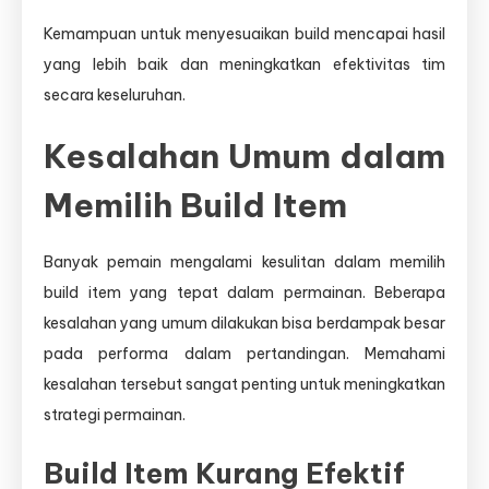
Kemampuan untuk menyesuaikan build mencapai hasil
yang lebih baik dan meningkatkan efektivitas tim
secara keseluruhan.
Kesalahan Umum dalam
Memilih Build Item
Banyak pemain mengalami kesulitan dalam memilih
build item yang tepat dalam permainan. Beberapa
kesalahan yang umum dilakukan bisa berdampak besar
pada performa dalam pertandingan. Memahami
kesalahan tersebut sangat penting untuk meningkatkan
strategi permainan.
Build Item Kurang Efektif