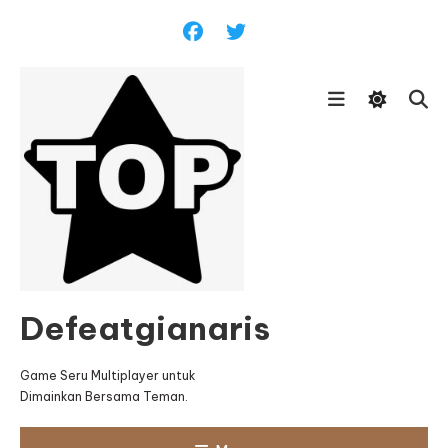
Skip
To
Content
Defeatgianaris
Game Seru Multiplayer untuk
Dimainkan Bersama Teman.