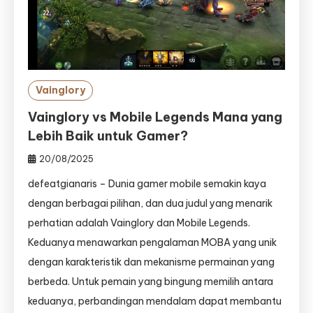
Vainglory
Vainglory vs Mobile Legends Mana yang
Lebih Baik untuk Gamer?
20/08/2025
defeatgianaris – Dunia gamer mobile semakin kaya
dengan berbagai pilihan, dan dua judul yang menarik
perhatian adalah Vainglory dan Mobile Legends.
Keduanya menawarkan pengalaman MOBA yang unik
dengan karakteristik dan mekanisme permainan yang
berbeda. Untuk pemain yang bingung memilih antara
keduanya, perbandingan mendalam dapat membantu