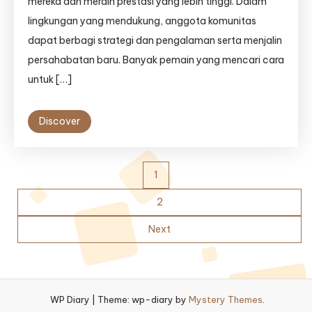
mereka dan meraih prestasi yang lebih tinggi. Dalam
lingkungan yang mendukung, anggota komunitas
dapat berbagi strategi dan pengalaman serta menjalin
persahabatan baru. Banyak pemain yang mencari cara
untuk […]
Discover
Posts
1
pagination
2
Next
WP Diary
|
Theme: wp-diary by
Mystery Themes
.