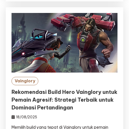
Vainglory
Rekomendasi Build Hero Vainglory untuk
Pemain Agresif: Strategi Terbaik untuk
Dominasi Pertandingan
18/08/2025
Memilih build yang tepat di Vainglory untuk pemain