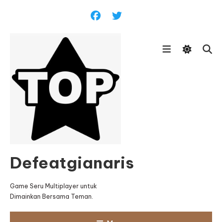
Skip
To
Content
Defeatgianaris
Game Seru Multiplayer untuk
Dimainkan Bersama Teman.