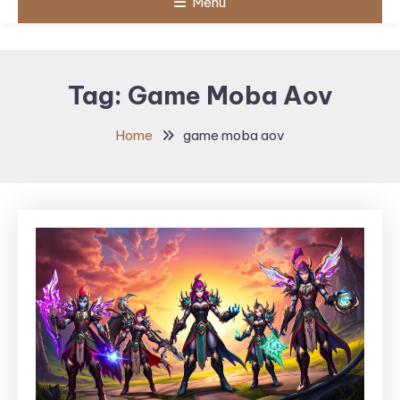
Menu
Tag:
Game Moba Aov
Home
game moba aov