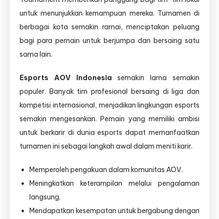
untuk menunjukkan kemampuan mereka. Turnamen di
berbagai kota semakin ramai, menciptakan peluang
bagi para pemain untuk berjumpa dan bersaing satu
sama lain.
Esports AOV Indonesia
semakin lama semakin
populer. Banyak tim profesional bersaing di liga dan
kompetisi internasional, menjadikan lingkungan esports
semakin mengesankan. Pemain yang memiliki ambisi
untuk berkarir di dunia esports dapat memanfaatkan
turnamen ini sebagai langkah awal dalam meniti karir.
Memperoleh pengakuan dalam komunitas AOV.
Meningkatkan keterampilan melalui pengalaman
langsung.
Mendapatkan kesempatan untuk bergabung dengan