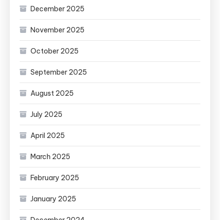
December 2025
November 2025
October 2025
September 2025
August 2025
July 2025
April 2025
March 2025
February 2025
January 2025
December 2024