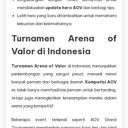
mendiskusikan
update hero AOV
dan berbagi tips.
Latih hero yang baru ditambahkan untuk memahami
kekuatan dan kelemahannya.
Turnamen Arena of
Valor di Indonesia
Turnamen Arena of Valor
di Indonesia menunjukkan
perkembangan yang sangat pesat, menarik minat
banyak pemain dari berbagai daerah.
Kompetisi AOV
ini tidak hanya memfasilitasi pemain untuk bertanding,
tetapi juga meningkatkan keterampilan mereka dalam
arena yang kompetitif.
Beberapa event terkenal seperti AOV Grand
Tournament memberikan panggung bagi tim-tim lokal