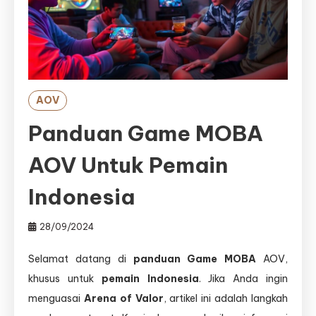
AOV
Panduan Game MOBA
AOV Untuk Pemain
Indonesia
28/09/2024
Selamat datang di
panduan Game MOBA
AOV,
khusus untuk
pemain Indonesia
. Jika Anda ingin
menguasai
Arena of Valor
, artikel ini adalah langkah