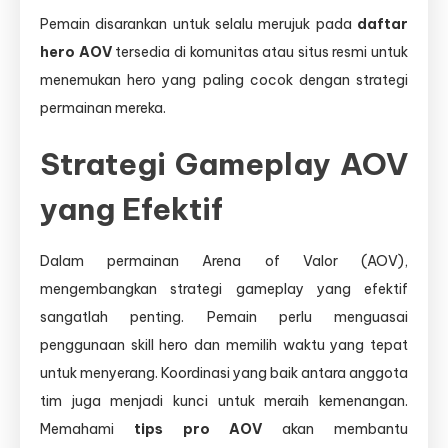
Pemain disarankan untuk selalu merujuk pada
daftar
hero AOV
tersedia di komunitas atau situs resmi untuk
menemukan hero yang paling cocok dengan strategi
permainan mereka.
Strategi Gameplay AOV
yang Efektif
Dalam permainan Arena of Valor (AOV),
mengembangkan strategi gameplay yang efektif
sangatlah penting. Pemain perlu menguasai
penggunaan skill hero dan memilih waktu yang tepat
untuk menyerang. Koordinasi yang baik antara anggota
tim juga menjadi kunci untuk meraih kemenangan.
Memahami
tips pro AOV
akan membantu