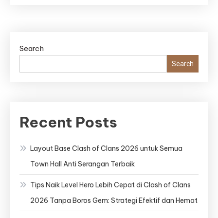
Search
Search
Recent Posts
Layout Base Clash of Clans 2026 untuk Semua
Town Hall Anti Serangan Terbaik
Tips Naik Level Hero Lebih Cepat di Clash of Clans
2026 Tanpa Boros Gem: Strategi Efektif dan Hemat