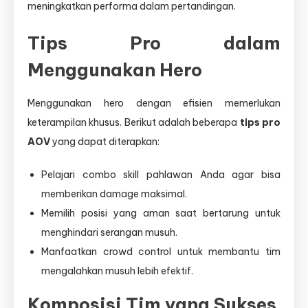
meningkatkan performa dalam pertandingan.
Tips Pro dalam
Menggunakan Hero
Menggunakan hero dengan efisien memerlukan
keterampilan khusus. Berikut adalah beberapa
tips pro
AOV
yang dapat diterapkan:
Pelajari combo skill pahlawan Anda agar bisa
memberikan damage maksimal.
Memilih posisi yang aman saat bertarung untuk
menghindari serangan musuh.
Manfaatkan crowd control untuk membantu tim
mengalahkan musuh lebih efektif.
Komposisi Tim yang Sukses