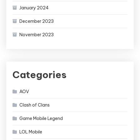
January 2024
December 2023
November 2023
Categories
AOV
Clash of Clans
Game Mobile Legend
LOL Mobile