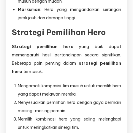
musuh dengan mudah.
Marksman
: Hero yang mengandalkan serangan
jarak jauh dan damage tinggi.
Strategi Pemilihan Hero
Strategi pemilihan hero
yang baik dapat
memengaruhi hasil pertandingan secara signifikan.
Beberapa poin penting dalam
strategi pemilihan
hero
termasuk:
Mengamati komposisi tim musuh untuk memilih hero
yang dapat melawan mereka.
Menyesuaikan pemilihan hero dengan gaya bermain
masing-masing pemain.
Memilih kombinasi hero yang saling melengkapi
untuk meningkatkan sinergi tim.