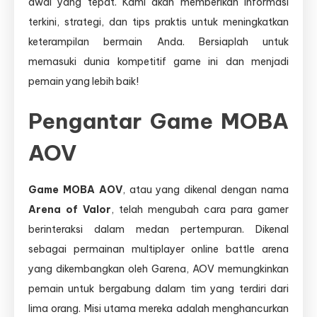
awal yang tepat. Kami akan memberikan informasi
terkini, strategi, dan tips praktis untuk meningkatkan
keterampilan bermain Anda. Bersiaplah untuk
memasuki dunia kompetitif game ini dan menjadi
pemain yang lebih baik!
Pengantar Game MOBA
AOV
Game MOBA AOV
, atau yang dikenal dengan nama
Arena of Valor
, telah mengubah cara para gamer
berinteraksi dalam medan pertempuran. Dikenal
sebagai permainan multiplayer online battle arena
yang dikembangkan oleh Garena, AOV memungkinkan
pemain untuk bergabung dalam tim yang terdiri dari
lima orang. Misi utama mereka adalah menghancurkan