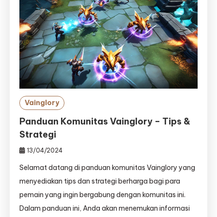
Vainglory
Panduan Komunitas Vainglory – Tips &
Strategi
13/04/2024
Selamat datang di panduan komunitas Vainglory yang
menyediakan tips dan strategi berharga bagi para
pemain yang ingin bergabung dengan komunitas ini.
Dalam panduan ini, Anda akan menemukan informasi