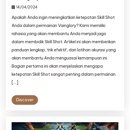
14/04/2024
Apakah Anda ingin meningkatkan ketepatan Skill Shot
Anda dalam permainan Vainglory? Kami memiliki
rahasia yang akan membantu Anda menjadi jago
dalam membidik Skill Shot. Artikel ini akan memberikan
panduan lengkap, trik efektif, dan latihan akurasi yang
akan membantu Anda menguasai kemampuan ini.
Bagian pertama ini akan menjelaskan mengapa
ketepatan Skill Shot sangat penting dalam permainan
[…]
Discover