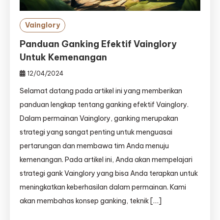
Vainglory
Panduan Ganking Efektif Vainglory
Untuk Kemenangan
12/04/2024
Selamat datang pada artikel ini yang memberikan
panduan lengkap tentang ganking efektif Vainglory.
Dalam permainan Vainglory, ganking merupakan
strategi yang sangat penting untuk menguasai
pertarungan dan membawa tim Anda menuju
kemenangan. Pada artikel ini, Anda akan mempelajari
strategi gank Vainglory yang bisa Anda terapkan untuk
meningkatkan keberhasilan dalam permainan. Kami
akan membahas konsep ganking, teknik […]