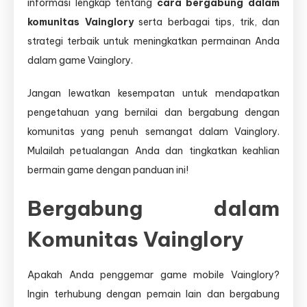
informasi lengkap tentang
cara bergabung dalam
komunitas Vainglory
serta berbagai tips, trik, dan
strategi terbaik untuk meningkatkan permainan Anda
dalam game Vainglory.
Jangan lewatkan kesempatan untuk mendapatkan
pengetahuan yang bernilai dan bergabung dengan
komunitas yang penuh semangat dalam Vainglory.
Mulailah petualangan Anda dan tingkatkan keahlian
bermain game dengan panduan ini!
Bergabung dalam
Komunitas Vainglory
Apakah Anda penggemar game mobile Vainglory?
Ingin terhubung dengan pemain lain dan bergabung