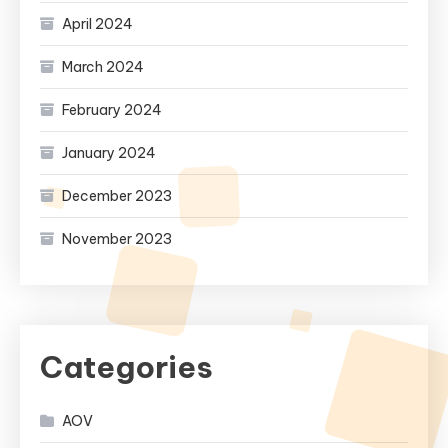
April 2024
March 2024
February 2024
January 2024
December 2023
November 2023
Categories
AOV