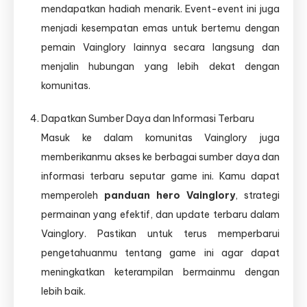
mendapatkan hadiah menarik. Event-event ini juga
menjadi kesempatan emas untuk bertemu dengan
pemain Vainglory lainnya secara langsung dan
menjalin hubungan yang lebih dekat dengan
komunitas.
Dapatkan Sumber Daya dan Informasi Terbaru
Masuk ke dalam komunitas Vainglory juga
memberikanmu akses ke berbagai sumber daya dan
informasi terbaru seputar game ini. Kamu dapat
memperoleh
panduan hero Vainglory
, strategi
permainan yang efektif, dan update terbaru dalam
Vainglory. Pastikan untuk terus memperbarui
pengetahuanmu tentang game ini agar dapat
meningkatkan keterampilan bermainmu dengan
lebih baik.