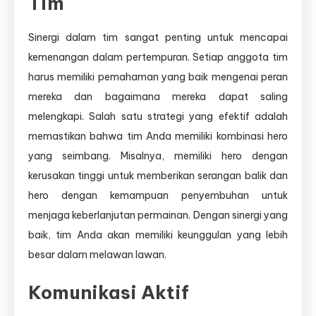
Tim
Sinergi dalam tim sangat penting untuk mencapai
kemenangan dalam pertempuran. Setiap anggota tim
harus memiliki pemahaman yang baik mengenai peran
mereka dan bagaimana mereka dapat saling
melengkapi. Salah satu strategi yang efektif adalah
memastikan bahwa tim Anda memiliki kombinasi hero
yang seimbang. Misalnya, memiliki hero dengan
kerusakan tinggi untuk memberikan serangan balik dan
hero dengan kemampuan penyembuhan untuk
menjaga keberlanjutan permainan. Dengan sinergi yang
baik, tim Anda akan memiliki keunggulan yang lebih
besar dalam melawan lawan.
Komunikasi Aktif