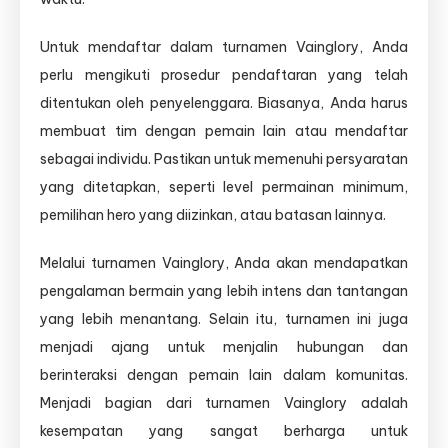
Untuk mendaftar dalam turnamen Vainglory, Anda
perlu mengikuti prosedur pendaftaran yang telah
ditentukan oleh penyelenggara. Biasanya, Anda harus
membuat tim dengan pemain lain atau mendaftar
sebagai individu. Pastikan untuk memenuhi persyaratan
yang ditetapkan, seperti level permainan minimum,
pemilihan hero yang diizinkan, atau batasan lainnya.
Melalui turnamen Vainglory, Anda akan mendapatkan
pengalaman bermain yang lebih intens dan tantangan
yang lebih menantang. Selain itu, turnamen ini juga
menjadi ajang untuk menjalin hubungan dan
berinteraksi dengan pemain lain dalam komunitas.
Menjadi bagian dari turnamen Vainglory adalah
kesempatan yang sangat berharga untuk