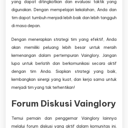
yang dapat ditingkatkan dan evaluasi taktik yang
digunakan. Dengan mempelajari kekalahan, Anda dan
tim dapat tumbuh menjadi lebih baik dan lebih tangguh
di masa depan.
Dengan menerapkan strategi tim yang efektif, Anda
akan memiliki peluang lebih besar untuk meraih
kemenangan dalam pertempuran Vainglory. Jangan
lupa untuk berlatih dan berkomunikasi secara aktif
dengan tim Anda. Siapkan strategi yang baik,
kembangkan sinergi yang kuat, dan kerja sama untuk
menjadi tim yang tak terhentikan!
Forum Diskusi Vainglory
Temui pemain dan penggemar Vainglory lainnya
melalui forum diskusi yang aktif dalam komunitas ini.