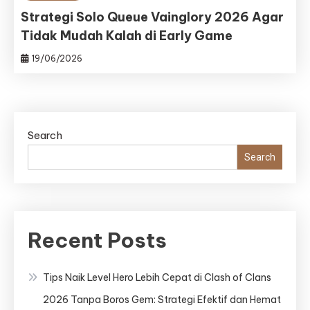
Strategi Solo Queue Vainglory 2026 Agar
Tidak Mudah Kalah di Early Game
19/06/2026
Search
Search
Recent Posts
Tips Naik Level Hero Lebih Cepat di Clash of Clans
2026 Tanpa Boros Gem: Strategi Efektif dan Hemat