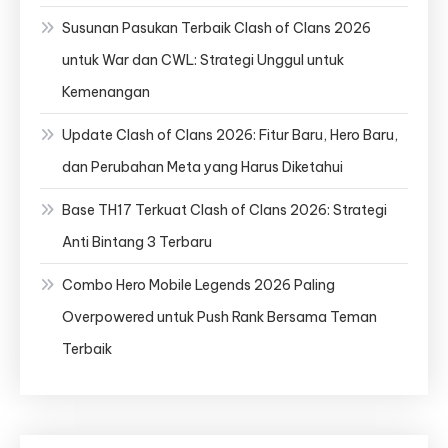
Susunan Pasukan Terbaik Clash of Clans 2026
untuk War dan CWL: Strategi Unggul untuk
Kemenangan
Update Clash of Clans 2026: Fitur Baru, Hero Baru,
dan Perubahan Meta yang Harus Diketahui
Base TH17 Terkuat Clash of Clans 2026: Strategi
Anti Bintang 3 Terbaru
Combo Hero Mobile Legends 2026 Paling
Overpowered untuk Push Rank Bersama Teman
Terbaik