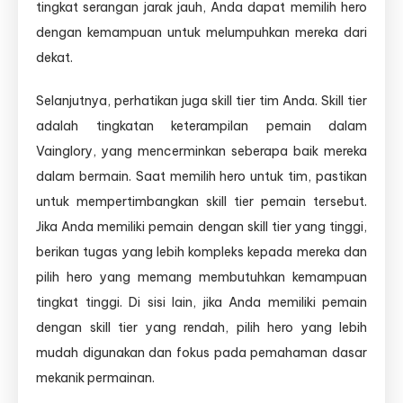
tingkat serangan jarak jauh, Anda dapat memilih hero
dengan kemampuan untuk melumpuhkan mereka dari
dekat.
Selanjutnya, perhatikan juga skill tier tim Anda. Skill tier
adalah tingkatan keterampilan pemain dalam
Vainglory, yang mencerminkan seberapa baik mereka
dalam bermain. Saat memilih hero untuk tim, pastikan
untuk mempertimbangkan skill tier pemain tersebut.
Jika Anda memiliki pemain dengan skill tier yang tinggi,
berikan tugas yang lebih kompleks kepada mereka dan
pilih hero yang memang membutuhkan kemampuan
tingkat tinggi. Di sisi lain, jika Anda memiliki pemain
dengan skill tier yang rendah, pilih hero yang lebih
mudah digunakan dan fokus pada pemahaman dasar
mekanik permainan.