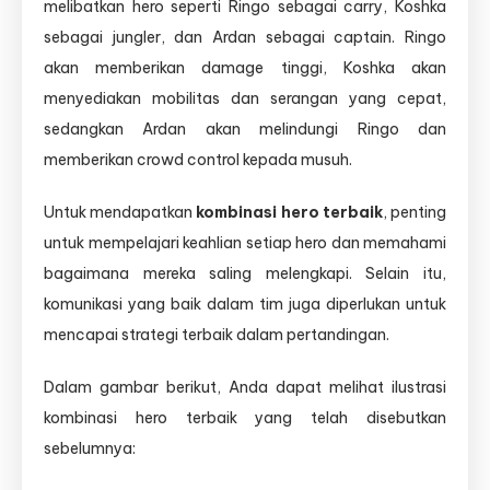
melibatkan hero seperti Ringo sebagai carry, Koshka
sebagai jungler, dan Ardan sebagai captain. Ringo
akan memberikan damage tinggi, Koshka akan
menyediakan mobilitas dan serangan yang cepat,
sedangkan Ardan akan melindungi Ringo dan
memberikan crowd control kepada musuh.
Untuk mendapatkan
kombinasi hero terbaik
, penting
untuk mempelajari keahlian setiap hero dan memahami
bagaimana mereka saling melengkapi. Selain itu,
komunikasi yang baik dalam tim juga diperlukan untuk
mencapai strategi terbaik dalam pertandingan.
Dalam gambar berikut, Anda dapat melihat ilustrasi
kombinasi hero terbaik yang telah disebutkan
sebelumnya: