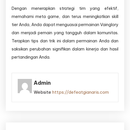
Dengan menerapkan strategi tim yang efektif,
memahami meta game, dan terus meningkatkan skill
tier Anda, Anda dapat menguasai permainan Vainglory
dan menjadi pemain yang tangguh dalam komunitas.
Terapkan tips dan trik ini dalam permainan Anda dan
saksikan perubahan signifikan dalam kinerja dan hasil
pertandingan Anda.
Admin
Website
https://defeatgianaris.com