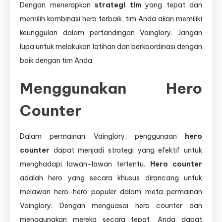
Dengan menerapkan
strategi tim
yang tepat dan
memilih kombinasi hero terbaik, tim Anda akan memiliki
keunggulan dalam pertandingan Vainglory. Jangan
lupa untuk melakukan latihan dan berkoordinasi dengan
baik dengan tim Anda.
Menggunakan Hero
Counter
Dalam permainan Vainglory, penggunaan
hero
counter
dapat menjadi strategi yang efektif untuk
menghadapi lawan-lawan tertentu.
Hero counter
adalah hero yang secara khusus dirancang untuk
melawan hero-hero populer dalam meta permainan
Vainglory. Dengan menguasai hero counter dan
menggunakan mereka secara tepat, Anda dapat