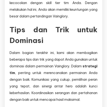
kecocokan dengan skill tier tim Anda. Dengan
melakukan hal ini, Anda akan memiliki keuntungan yang
besar dalam pertandingan Vainglory.
Tips dan Trik untuk
Dominasi
Dalam bagian terakhir ini, kami akan membagikan
beberapa tips dan trik yang dapat Anda gunakan untuk
dominasi dalam permainan Vainglory. Dalam
strategi
tim
, penting untuk merencanakan permainan Anda
dengan baik. Komunikasi yang cukup, pemilihan peran
yang tepat, dan sinergi antar hero adalah kunci
keberhasilan. Koordinasikan serangan dan pertahanan
dengan baik untuk mencapai hasil maksimal.