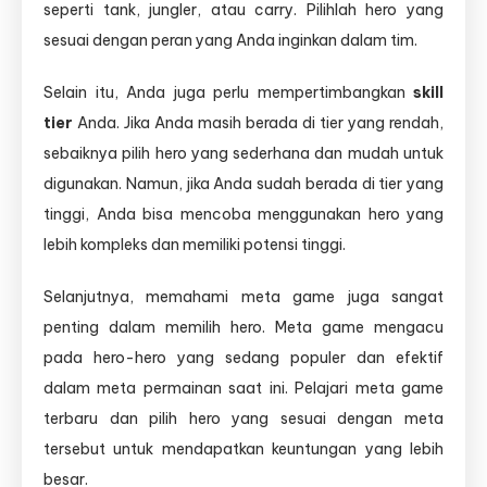
seperti tank, jungler, atau carry. Pilihlah hero yang
sesuai dengan peran yang Anda inginkan dalam tim.
Selain itu, Anda juga perlu mempertimbangkan
skill
tier
Anda. Jika Anda masih berada di tier yang rendah,
sebaiknya pilih hero yang sederhana dan mudah untuk
digunakan. Namun, jika Anda sudah berada di tier yang
tinggi, Anda bisa mencoba menggunakan hero yang
lebih kompleks dan memiliki potensi tinggi.
Selanjutnya, memahami meta game juga sangat
penting dalam memilih hero. Meta game mengacu
pada hero-hero yang sedang populer dan efektif
dalam meta permainan saat ini. Pelajari meta game
terbaru dan pilih hero yang sesuai dengan meta
tersebut untuk mendapatkan keuntungan yang lebih
besar.