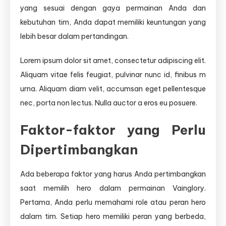
yang sesuai dengan gaya permainan Anda dan
kebutuhan tim, Anda dapat memiliki keuntungan yang
lebih besar dalam pertandingan.
Lorem ipsum dolor sit amet, consectetur adipiscing elit.
Aliquam vitae felis feugiat, pulvinar nunc id, finibus m
urna. Aliquam diam velit, accumsan eget pellentesque
nec, porta non lectus. Nulla auctor a eros eu posuere.
Faktor-faktor yang Perlu
Dipertimbangkan
Ada beberapa faktor yang harus Anda pertimbangkan
saat memilih hero dalam permainan Vainglory.
Pertama, Anda perlu memahami role atau peran hero
dalam tim. Setiap hero memiliki peran yang berbeda,