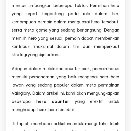
mempertimbangkan beberapa faktor. Pemilihan hero
yang tepat tergantung pada role dalam tim,
kemampuan pemain dalam menguasai hero tersebut,
serta meta game yang sedang berlangsung. Dengan
memilih hero yang sesuai, pemain dapat memberikan
kontribusi maksimal dalam tim dan memperkuat
strategi yang dijalankan.
Adapun dalam melakukan counter pick, pemain harus
memiliki pemahaman yang baik mengenai hero-hero
lawan yang sedang populer dalam meta permainan
Vainglory. Dalam artikel ini, kami akan mengungkapkan
beberapa
hero counter
yang efektif untuk
menghadapi hero-hero tersebut.
Tetaplah membaca artikel ini untuk mengetahui lebih