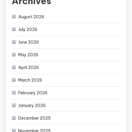
Archives
August 2026
July 2026
June 2026
May 2026
April 2026
March 2026
February 2026
January 2026
December 2025
November 2025