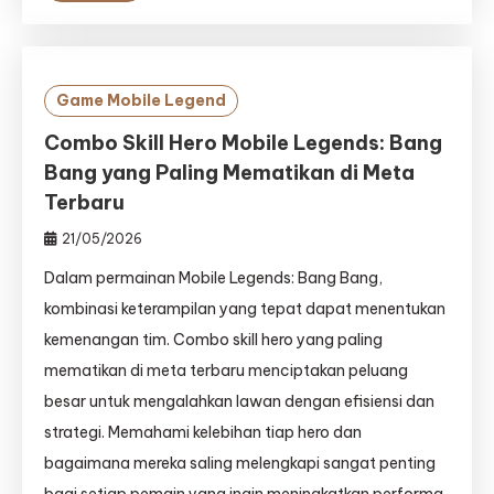
Game Mobile Legend
Combo Skill Hero Mobile Legends: Bang
Bang yang Paling Mematikan di Meta
Terbaru
21/05/2026
Dalam permainan Mobile Legends: Bang Bang,
kombinasi keterampilan yang tepat dapat menentukan
kemenangan tim. Combo skill hero yang paling
mematikan di meta terbaru menciptakan peluang
besar untuk mengalahkan lawan dengan efisiensi dan
strategi. Memahami kelebihan tiap hero dan
bagaimana mereka saling melengkapi sangat penting
bagi setiap pemain yang ingin meningkatkan performa