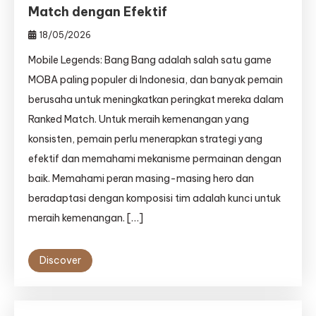
Match dengan Efektif
18/05/2026
Mobile Legends: Bang Bang adalah salah satu game
MOBA paling populer di Indonesia, dan banyak pemain
berusaha untuk meningkatkan peringkat mereka dalam
Ranked Match. Untuk meraih kemenangan yang
konsisten, pemain perlu menerapkan strategi yang
efektif dan memahami mekanisme permainan dengan
baik. Memahami peran masing-masing hero dan
beradaptasi dengan komposisi tim adalah kunci untuk
meraih kemenangan. […]
Discover