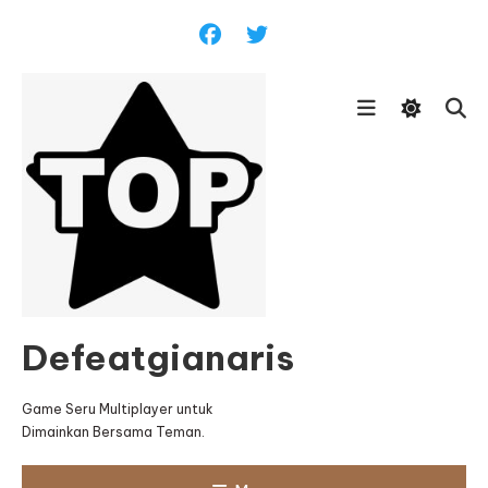
Skip
To
Content
Defeatgianaris
Game Seru Multiplayer untuk
Dimainkan Bersama Teman.