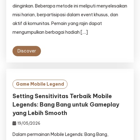
diinginkan. Beberapa metode ini meliputi menyelesaikan
misi harian, berpartisipasi dalam event khusus, dan
aktif di komunitas. Pemain yang rajin dapat
mengumpulkan berbagai hadiah […]
Discover
Game Mobile Legend
Setting Sensitivitas Terbaik Mobile
Legends: Bang Bang untuk Gameplay
yang Lebih Smooth
19/05/2026
Dalam permainan Mobile Legends: Bang Bang,