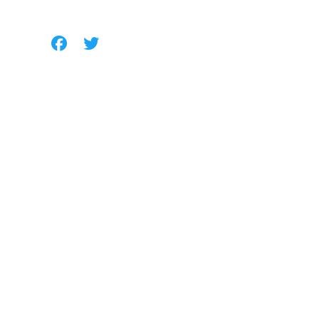
Skip
To
Content