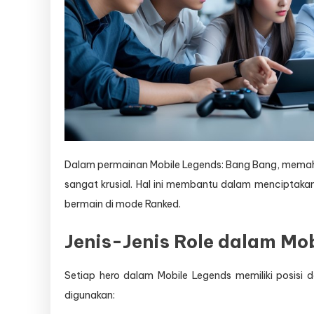
Dalam permainan Mobile Legends: Bang Bang, memah
sangat krusial. Hal ini membantu dalam menciptaka
bermain di mode Ranked.
Jenis-Jenis Role dalam Mo
Setiap hero dalam Mobile Legends memiliki posisi 
digunakan: