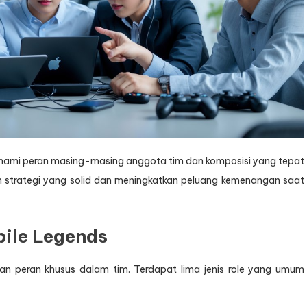
ami peran masing-masing anggota tim dan komposisi yang tepat
n strategi yang solid dan meningkatkan peluang kemenangan saat
bile Legends
dan peran khusus dalam tim. Terdapat lima jenis role yang umum