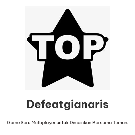
Defeatgianaris
Game Seru Multiplayer untuk Dimainkan Bersama Teman.