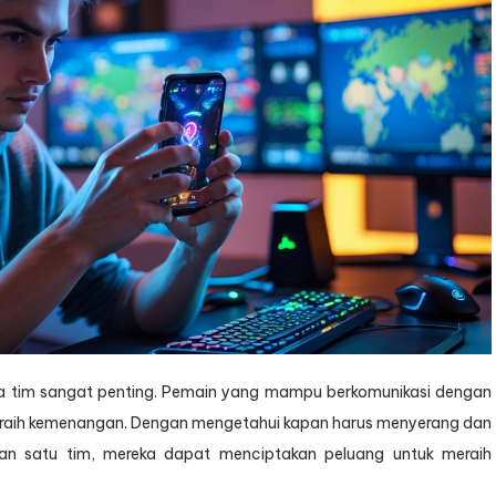
ota tim sangat penting. Pemain yang mampu berkomunikasi dengan
 meraih kemenangan. Dengan mengetahui kapan harus menyerang dan
an satu tim, mereka dapat menciptakan peluang untuk meraih