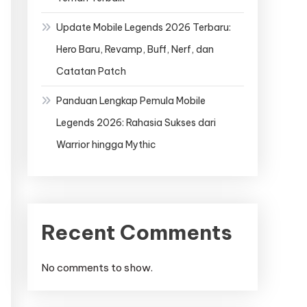
Update Mobile Legends 2026 Terbaru:
Hero Baru, Revamp, Buff, Nerf, dan
Catatan Patch
Panduan Lengkap Pemula Mobile
Legends 2026: Rahasia Sukses dari
Warrior hingga Mythic
Recent Comments
No comments to show.