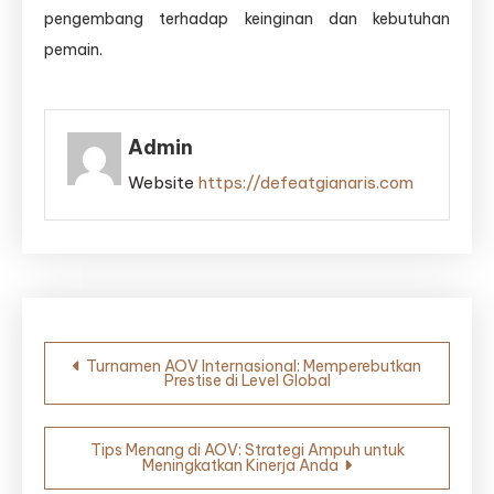
pengembang terhadap keinginan dan kebutuhan
pemain.
Admin
Website
https://defeatgianaris.com
Post
Turnamen AOV Internasional: Memperebutkan
Prestise di Level Global
navigation
Tips Menang di AOV: Strategi Ampuh untuk
Meningkatkan Kinerja Anda