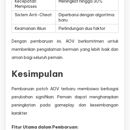
Kecepatan
Meningkat hingga 30%
Memproses
Sistem Anti-Cheat
Diperbarui dengan algoritma
baru
Keamanan Akun
Perlindungan dua faktor
Dengan pembaruan ini, AOV berkomitmen untuk
memberikan pengalaman bermain yang lebih baik dan
aman bagi seluruh pemain.
Kesimpulan
Pembaruan patch AOV terbaru membawa berbagai
perubahan signifikan. Pemain dapat mengharapkan
peningkatan pada gameplay dan keseimbangan
karakter.
Fitur Utama dalam Pembaruan: