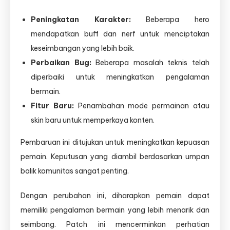
Peningkatan Karakter:
Beberapa hero
mendapatkan buff dan nerf untuk menciptakan
keseimbangan yang lebih baik.
Perbaikan Bug:
Beberapa masalah teknis telah
diperbaiki untuk meningkatkan pengalaman
bermain.
Fitur Baru:
Penambahan mode permainan atau
skin baru untuk memperkaya konten.
Pembaruan ini ditujukan untuk meningkatkan kepuasan
pemain. Keputusan yang diambil berdasarkan umpan
balik komunitas sangat penting.
Dengan perubahan ini, diharapkan pemain dapat
memiliki pengalaman bermain yang lebih menarik dan
seimbang. Patch ini mencerminkan perhatian