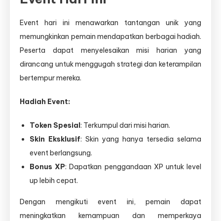
Event hari ini menawarkan tantangan unik yang
memungkinkan pemain mendapatkan berbagai hadiah.
Peserta dapat menyelesaikan misi harian yang
dirancang untuk menggugah strategi dan keterampilan
bertempur mereka.
Hadiah Event:
Token Spesial
: Terkumpul dari misi harian.
Skin Eksklusif
: Skin yang hanya tersedia selama
event berlangsung.
Bonus XP
: Dapatkan penggandaan XP untuk level
up lebih cepat.
Dengan mengikuti event ini, pemain dapat
meningkatkan kemampuan dan memperkaya