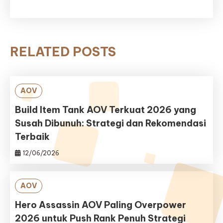
RELATED POSTS
AOV
Build Item Tank AOV Terkuat 2026 yang
Susah Dibunuh: Strategi dan Rekomendasi
Terbaik
12/06/2026
AOV
Hero Assassin AOV Paling Overpower
2026 untuk Push Rank Penuh Strategi