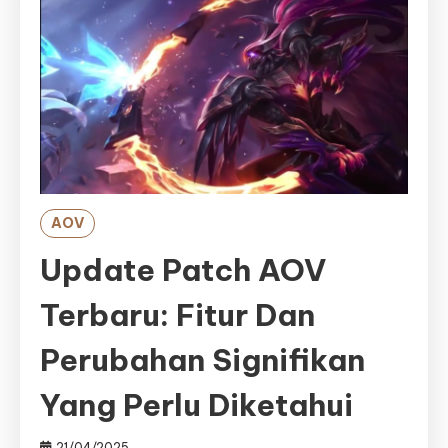
AOV
Update Patch AOV
Terbaru: Fitur Dan
Perubahan Signifikan
Yang Perlu Diketahui
21/04/2025