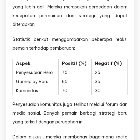
yang lebih adil. Mereka merasakan perbedaan dalam
kecepatan permainan dan strategi yang dapat
diterapkan.
Statistik berikut menggambarkan beberapa reaksi
pemain terhadap pembaruan:
Aspek
Positif (%)
Negatif (%)
Penyesuaian Hero
75
25
Gameplay Baru
65
35
Komunitas
70
30
Penyesuaian komunitas juga terlihat melalui forum dan
media sosial. Banyak pemain berbagi strategi baru
yang terkait dengan perubahan ini.
Dalam diskusi, mereka membahas bagaimana meta