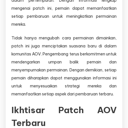
dalam pertempuran. Dengan informasi lengkap
mengenai patch ini, pemain dapat memanfaatkan
setiap pembaruan untuk meningkatkan permainan
mereka.
Tidak hanya mengubah cara permainan dimainkan,
patch ini juga menciptakan suasana baru di dalam
komunitas AOV. Pengembang terus berkomitmen untuk
mendengarkan umpan balik pemain dan
menyempurnakan permainan. Dengan demikian, setiap
pemain diharapkan dapat menggunakan informasi ini
untuk menyesuaikan strategi mereka dan
memanfaatkan setiap aspek dari pembaruan terbaru.
Ikhtisar Patch AOV
Terbaru