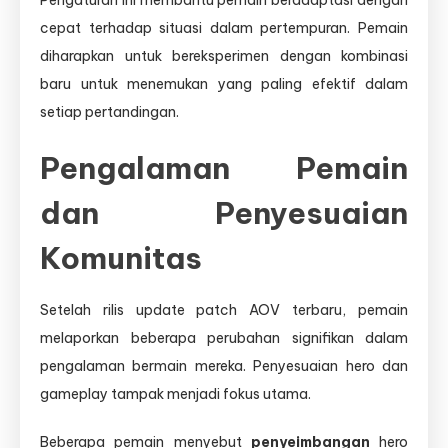
cepat terhadap situasi dalam pertempuran. Pemain
diharapkan untuk bereksperimen dengan kombinasi
baru untuk menemukan yang paling efektif dalam
setiap pertandingan.
Pengalaman Pemain
dan Penyesuaian
Komunitas
Setelah rilis update patch AOV terbaru, pemain
melaporkan beberapa perubahan signifikan dalam
pengalaman bermain mereka. Penyesuaian hero dan
gameplay tampak menjadi fokus utama.
Beberapa pemain menyebut
penyeimbangan
hero