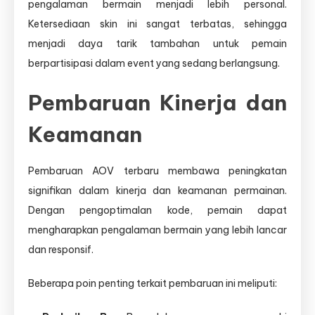
pengalaman bermain menjadi lebih personal.
Ketersediaan skin ini sangat terbatas, sehingga
menjadi daya tarik tambahan untuk pemain
berpartisipasi dalam event yang sedang berlangsung.
Pembaruan Kinerja dan
Keamanan
Pembaruan AOV terbaru membawa peningkatan
signifikan dalam kinerja dan keamanan permainan.
Dengan pengoptimalan kode, pemain dapat
mengharapkan pengalaman bermain yang lebih lancar
dan responsif.
Beberapa poin penting terkait pembaruan ini meliputi: