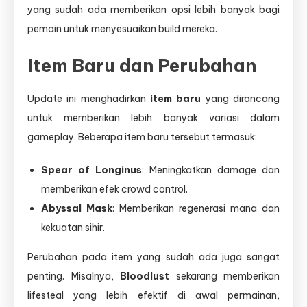
yang sudah ada memberikan opsi lebih banyak bagi
pemain untuk menyesuaikan build mereka.
Item Baru dan Perubahan
Update ini menghadirkan
item baru
yang dirancang
untuk memberikan lebih banyak variasi dalam
gameplay. Beberapa item baru tersebut termasuk:
Spear of Longinus
: Meningkatkan damage dan
memberikan efek crowd control.
Abyssal Mask
: Memberikan regenerasi mana dan
kekuatan sihir.
Perubahan pada item yang sudah ada juga sangat
penting. Misalnya,
Bloodlust
sekarang memberikan
lifesteal yang lebih efektif di awal permainan,