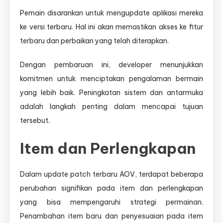
Pemain disarankan untuk mengupdate aplikasi mereka
ke versi terbaru. Hal ini akan memastikan akses ke fitur
terbaru dan perbaikan yang telah diterapkan.
Dengan pembaruan ini, developer menunjukkan
komitmen untuk menciptakan pengalaman bermain
yang lebih baik. Peningkatan sistem dan antarmuka
adalah langkah penting dalam mencapai tujuan
tersebut.
Item dan Perlengkapan
Dalam update patch terbaru AOV, terdapat beberapa
perubahan signifikan pada item dan perlengkapan
yang bisa mempengaruhi strategi permainan.
Penambahan item baru dan penyesuaian pada item