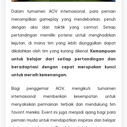
Dalam turnamen AOV internasional, para pemain
menampilkan gameplay yang mendebarkan, penuh
dengan aksi dan taktik yang cermat. Setiap
pertandingan memiliki potensi untuk menghadirkan
kejutan, di mana tim yang lebih diunggulkan dapat
dikalahkan oleh tim yang kurang dikenal.
Kemampuan
untuk belajar dari setiap pertandingan dan
beradaptasi dengan cepat merupakan kunci
untuk meraih kemenangan.
Bagi penggemar AOV, mengikuti turnamen
internasional memberikan kesempatan untuk
menyaksikan permainan terbaik dan mendukung tim
favorit mereka. Event ini juga menjadi ajang bagi para
pemain muda untuk mendapatkan inspirasi dan belajar