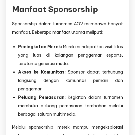
Manfaat Sponsorship
Sponsorship dalam turnamen AOV membawa banyak
manfaat. Beberapa manfaat utama meliputi:
Peningkatan Merek:
Merek mendapatkan visibilitas
yang luas di kalangan penggemar esports,
terutama generasi muda.
Akses ke Komunitas:
Sponsor dapat terhubung
langsung dengan komunitas pemain dan
penggemar.
Peluang Pemasaran:
Kegiatan dalam turnamen
membuka peluang pemasaran tambahan melalui
berbagai saluran multimedia.
Melalui sponsorship, merek mampu mengeksplorasi