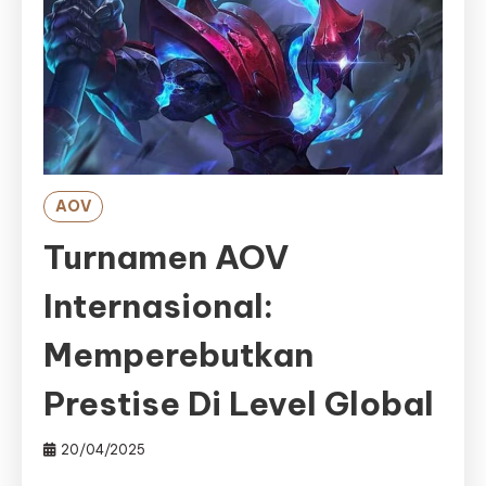
AOV
Turnamen AOV
Internasional:
Memperebutkan
Prestise Di Level Global
20/04/2025