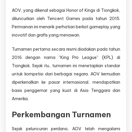
AOV, yang dikenal sebagai Honor of Kings di Tiongkok,
diluncurkan oleh Tencent Games pada tahun 2015.
Permainan ini menarik perhatian berkat gameplay yang
inovatif dan grafis yang menawan.
Turnamen pertama secara resmi diadakan pada tahun
2016 dengan nama “King Pro League” (KPL) di
Tiongkok. Sejak itu, turnamen ini menetapkan standar
untuk kompetisi dari berbagai negara. AOV kemudian
diperkenalkan ke pasar internasional, mendapatkan
basis penggemar yang kuat di Asia Tenggara dan
Amerika.
Perkembangan Turnamen
Sejak peluncuran perdana, AOV telah mengalami