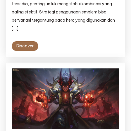
tersedia, penting untuk mengetahui kombinasi yang
paling efektif. Strategi penggunaan emblem bisa
bervariasi tergantung pada hero yang digunakan dan
[…]
Discover