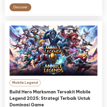
Discover
Mobile Legend
Build Hero Marksman Tersakit Mobile
Legend 2025: Strategi Terbaik Untuk
Dominasi Game