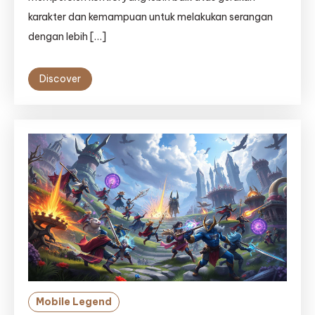
karakter dan kemampuan untuk melakukan serangan
dengan lebih […]
Discover
Mobile Legend