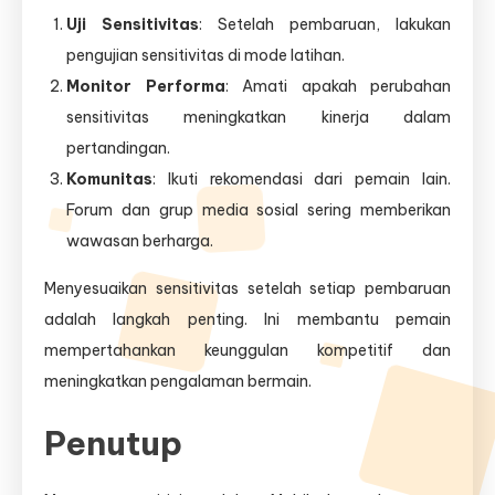
Uji Sensitivitas
: Setelah pembaruan, lakukan
pengujian sensitivitas di mode latihan.
Monitor Performa
: Amati apakah perubahan
sensitivitas meningkatkan kinerja dalam
pertandingan.
Komunitas
: Ikuti rekomendasi dari pemain lain.
Forum dan grup media sosial sering memberikan
wawasan berharga.
Menyesuaikan sensitivitas setelah setiap pembaruan
adalah langkah penting. Ini membantu pemain
mempertahankan keunggulan kompetitif dan
meningkatkan pengalaman bermain.
Penutup