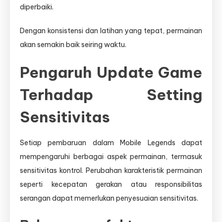
diperbaiki.
Dengan konsistensi dan latihan yang tepat, permainan
akan semakin baik seiring waktu.
Pengaruh Update Game
Terhadap Setting
Sensitivitas
Setiap pembaruan dalam Mobile Legends dapat
mempengaruhi berbagai aspek permainan, termasuk
sensitivitas kontrol. Perubahan karakteristik permainan
seperti kecepatan gerakan atau responsibilitas
serangan dapat memerlukan penyesuaian sensitivitas.