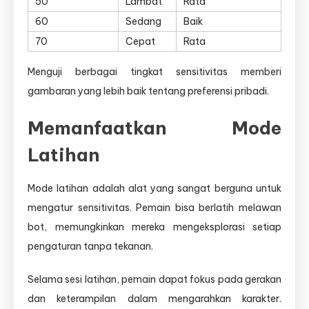
50
Lambat
Rata
60
Sedang
Baik
70
Cepat
Rata
Menguji berbagai tingkat sensitivitas memberi
gambaran yang lebih baik tentang preferensi pribadi.
Memanfaatkan Mode
Latihan
Mode latihan adalah alat yang sangat berguna untuk
mengatur sensitivitas. Pemain bisa berlatih melawan
bot, memungkinkan mereka mengeksplorasi setiap
pengaturan tanpa tekanan.
Selama sesi latihan, pemain dapat fokus pada gerakan
dan keterampilan dalam mengarahkan karakter.