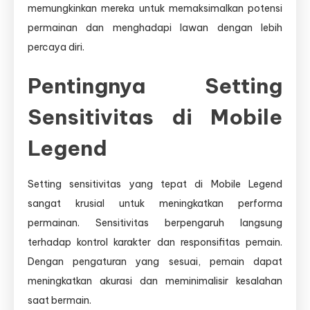
memungkinkan mereka untuk memaksimalkan potensi
permainan dan menghadapi lawan dengan lebih
percaya diri.
Pentingnya Setting
Sensitivitas di Mobile
Legend
Setting sensitivitas yang tepat di Mobile Legend
sangat krusial untuk meningkatkan performa
permainan. Sensitivitas berpengaruh langsung
terhadap kontrol karakter dan responsifitas pemain.
Dengan pengaturan yang sesuai, pemain dapat
meningkatkan akurasi dan meminimalisir kesalahan
saat bermain.