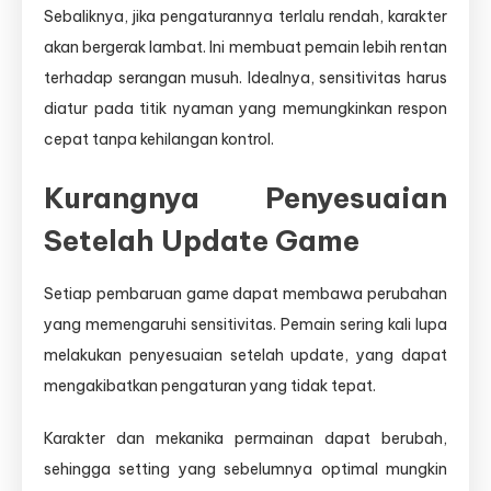
Sebaliknya, jika pengaturannya terlalu rendah, karakter
akan bergerak lambat. Ini membuat pemain lebih rentan
terhadap serangan musuh. Idealnya, sensitivitas harus
diatur pada titik nyaman yang memungkinkan respon
cepat tanpa kehilangan kontrol.
Kurangnya Penyesuaian
Setelah Update Game
Setiap pembaruan game dapat membawa perubahan
yang memengaruhi sensitivitas. Pemain sering kali lupa
melakukan penyesuaian setelah update, yang dapat
mengakibatkan pengaturan yang tidak tepat.
Karakter dan mekanika permainan dapat berubah,
sehingga setting yang sebelumnya optimal mungkin