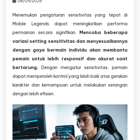
08/09/2025
Menemukan pengaturan sensitivitas yang tepat di
Mobile Legends dapat meningkatkan performa
permainan secara signifikan.
Mencoba beberapa
variasi setting sensitivitas dan menyesuaikannya
dengan gaya bermain individu akan membantu
pemain untuk lebih responsif dan akurat saat
bertarung.
Dengan mengatur sensitivitas, pemain
dapat memperoleh kontrol yang lebih baik atas gerakan
karakter dan kemampuan untuk melakukan serangan
dengan lebih efisien.