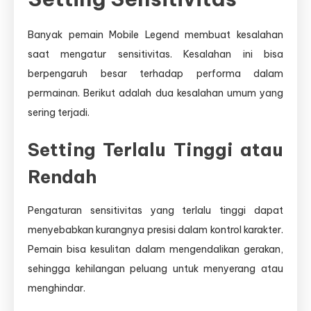
Banyak pemain Mobile Legend membuat kesalahan
saat mengatur sensitivitas. Kesalahan ini bisa
berpengaruh besar terhadap performa dalam
permainan. Berikut adalah dua kesalahan umum yang
sering terjadi.
Setting Terlalu Tinggi atau
Rendah
Pengaturan sensitivitas yang terlalu tinggi dapat
menyebabkan kurangnya presisi dalam kontrol karakter.
Pemain bisa kesulitan dalam mengendalikan gerakan,
sehingga kehilangan peluang untuk menyerang atau
menghindar.