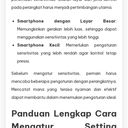
pada perangkat harus menjadi pertimbangan utama.
Smartphone dengan Layar Besar
:
Memungkinkan gerakan lebih luas, sehingga dapat
menggunakan sensitivitas yang lebih tinggi.
Smartphone Kecil
: Memerlukan pengaturan
sensitivitas yang lebih rendah agar kontrol tetap
presisi.
Sebelum mengatur sensitivitas, pemain harus
mencoba beberapa pengaturan dengan perangkatnya.
Mencatat mana yang terasa nyaman dan efektif
dapat membantu dalam menemukan pengaturan ideal.
Panduan Lengkap Cara
Mengatur Setting