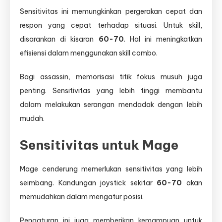
Sensitivitas ini memungkinkan pergerakan cepat dan
respon yang cepat terhadap situasi. Untuk skill,
disarankan di kisaran
60-70
. Hal ini meningkatkan
efisiensi dalam menggunakan skill combo.
Bagi assassin, memorisasi titik fokus musuh juga
penting. Sensitivitas yang lebih tinggi membantu
dalam melakukan serangan mendadak dengan lebih
mudah.
Sensitivitas untuk Mage
Mage cenderung memerlukan sensitivitas yang lebih
seimbang. Kandungan joystick sekitar
60-70
akan
memudahkan dalam mengatur posisi.
Pengaturan ini juga memberikan kemampuan untuk