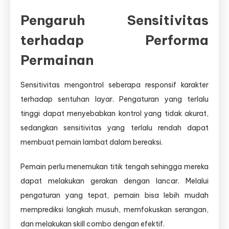
Pengaruh Sensitivitas
terhadap Performa
Permainan
Sensitivitas mengontrol seberapa responsif karakter
terhadap sentuhan layar. Pengaturan yang terlalu
tinggi dapat menyebabkan kontrol yang tidak akurat,
sedangkan sensitivitas yang terlalu rendah dapat
membuat pemain lambat dalam bereaksi.
Pemain perlu menemukan titik tengah sehingga mereka
dapat melakukan gerakan dengan lancar. Melalui
pengaturan yang tepat, pemain bisa lebih mudah
memprediksi langkah musuh, memfokuskan serangan,
dan melakukan skill combo dengan efektif.