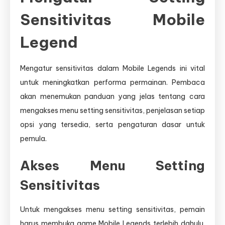
Sensitivitas Mobile
Legend
Mengatur sensitivitas dalam Mobile Legends ini vital
untuk meningkatkan performa permainan. Pembaca
akan menemukan panduan yang jelas tentang cara
mengakses menu setting sensitivitas, penjelasan setiap
opsi yang tersedia, serta pengaturan dasar untuk
pemula.
Akses Menu Setting
Sensitivitas
Untuk mengakses menu setting sensitivitas, pemain
harus membuka game Mobile Legends terlebih dahulu.