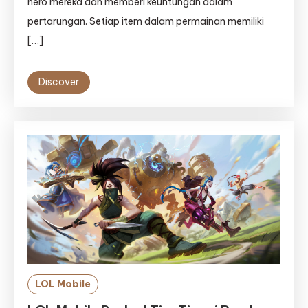
hero mereka dan memberi keuntungan dalam
pertarungan. Setiap item dalam permainan memiliki
[…]
Discover
LOL Mobile