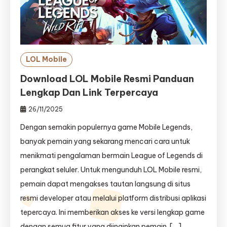
LOL Mobile
Download LOL Mobile Resmi Panduan
Lengkap Dan Link Terpercaya
26/11/2025
Dengan semakin populernya game Mobile Legends,
banyak pemain yang sekarang mencari cara untuk
menikmati pengalaman bermain League of Legends di
perangkat seluler. Untuk mengunduh LOL Mobile resmi,
pemain dapat mengakses tautan langsung di situs
resmi developer atau melalui platform distribusi aplikasi
tepercaya. Ini memberikan akses ke versi lengkap game
dengan semua fitur yang diinginkan pemain. […]