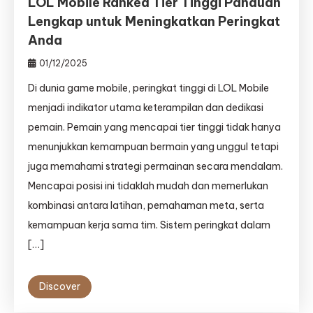
LOL Mobile Ranked Tier Tinggi Panduan
Lengkap untuk Meningkatkan Peringkat
Anda
01/12/2025
Di dunia game mobile, peringkat tinggi di LOL Mobile
menjadi indikator utama keterampilan dan dedikasi
pemain. Pemain yang mencapai tier tinggi tidak hanya
menunjukkan kemampuan bermain yang unggul tetapi
juga memahami strategi permainan secara mendalam.
Mencapai posisi ini tidaklah mudah dan memerlukan
kombinasi antara latihan, pemahaman meta, serta
kemampuan kerja sama tim. Sistem peringkat dalam
[…]
Discover