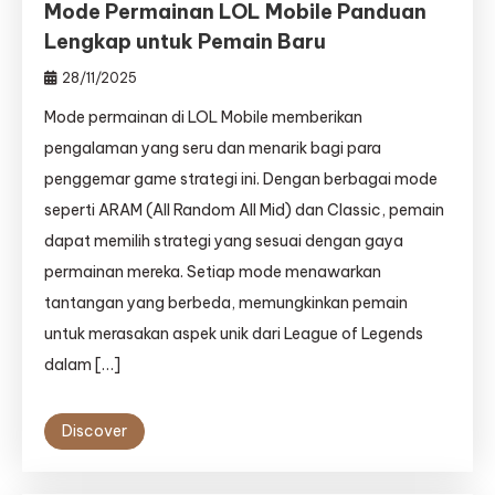
Mode Permainan LOL Mobile Panduan
Lengkap untuk Pemain Baru
28/11/2025
Mode permainan di LOL Mobile memberikan
pengalaman yang seru dan menarik bagi para
penggemar game strategi ini. Dengan berbagai mode
seperti ARAM (All Random All Mid) dan Classic, pemain
dapat memilih strategi yang sesuai dengan gaya
permainan mereka. Setiap mode menawarkan
tantangan yang berbeda, memungkinkan pemain
untuk merasakan aspek unik dari League of Legends
dalam […]
Discover