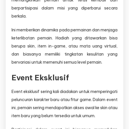
berpartisipasi dalam misi yang diperbarui secara
berkala.
Ini memberikan dinamika pada permainan dan menjaga
keterlibatan pemain. Hadiah yang ditawarkan bisa
berupa skin, item in-game, atau mata uang virtual,
dan biasanya memiliki tingkatan kesulitan yang
bervariasi untuk memenuhi semua level pemain.
Event Eksklusif
Event eksklusif sering kali diadakan untuk memperingati
peluncuran karakter baru atau fitur game. Dalam event
ini, pemain sering mendapatkan akses awal ke skin atau
item baru yang belum tersedia untuk umum.