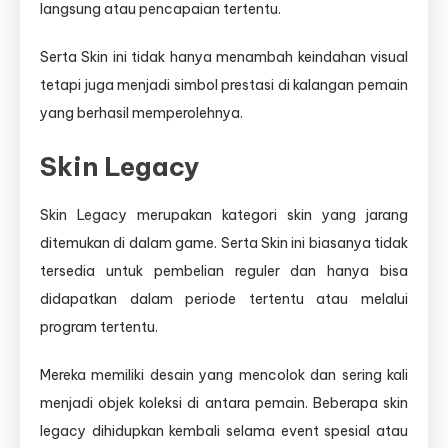
langsung atau pencapaian tertentu.
Serta Skin ini tidak hanya menambah keindahan visual
tetapi juga menjadi simbol prestasi di kalangan pemain
yang berhasil memperolehnya.
Skin Legacy
Skin Legacy merupakan kategori skin yang jarang
ditemukan di dalam game. Serta Skin ini biasanya tidak
tersedia untuk pembelian reguler dan hanya bisa
didapatkan dalam periode tertentu atau melalui
program tertentu.
Mereka memiliki desain yang mencolok dan sering kali
menjadi objek koleksi di antara pemain. Beberapa skin
legacy dihidupkan kembali selama event spesial atau