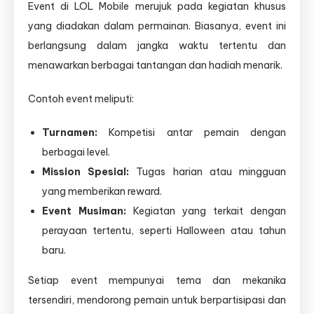
Event di LOL Mobile merujuk pada kegiatan khusus
yang diadakan dalam permainan. Biasanya, event ini
berlangsung dalam jangka waktu tertentu dan
menawarkan berbagai tantangan dan hadiah menarik.
Contoh event meliputi:
Turnamen:
Kompetisi antar pemain dengan
berbagai level.
Mission Spesial:
Tugas harian atau mingguan
yang memberikan reward.
Event Musiman:
Kegiatan yang terkait dengan
perayaan tertentu, seperti Halloween atau tahun
baru.
Setiap event mempunyai tema dan mekanika
tersendiri, mendorong pemain untuk berpartisipasi dan