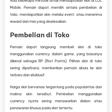
Ada beberapa metode untuk mendapatkan skin di LOL
Mobile. Pemain dapat memilih antara pembelian di
toko, mendapatkan skin melalui event, atau menerima
reward dari misi yang diselesaikan.
Pembelian di Toko
Pemain dapat langsung membeli skin di toko
menggunakan currency dalam game, yang biasanya
dikenal sebagai RP (Riot Points). Pilihan skin di toko
sering diperbarui, memberikan pemain akses ke skin
terbaru dan eksklusif.
Harga skin bervariasi tergantung pada popularitas dan
makna skin tersebut. Pembelian menggunakan
currency nyata sering menawarkan diskon atau
penawaran khusus pada skin tertentu.