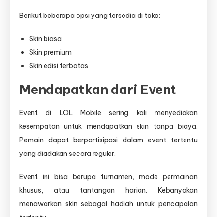
Berikut beberapa opsi yang tersedia di toko:
Skin biasa
Skin premium
Skin edisi terbatas
Mendapatkan dari Event
Event di LOL Mobile sering kali menyediakan
kesempatan untuk mendapatkan skin tanpa biaya.
Pemain dapat berpartisipasi dalam event tertentu
yang diadakan secara reguler.
Event ini bisa berupa turnamen, mode permainan
khusus, atau tantangan harian. Kebanyakan
menawarkan skin sebagai hadiah untuk pencapaian