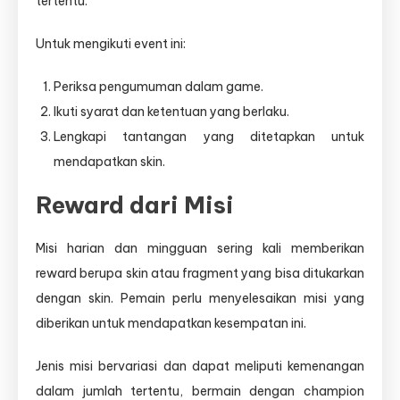
tertentu.
Untuk mengikuti event ini:
Periksa pengumuman dalam game.
Ikuti syarat dan ketentuan yang berlaku.
Lengkapi tantangan yang ditetapkan untuk
mendapatkan skin.
Reward dari Misi
Misi harian dan mingguan sering kali memberikan
reward berupa skin atau fragment yang bisa ditukarkan
dengan skin. Pemain perlu menyelesaikan misi yang
diberikan untuk mendapatkan kesempatan ini.
Jenis misi bervariasi dan dapat meliputi kemenangan
dalam jumlah tertentu, bermain dengan champion