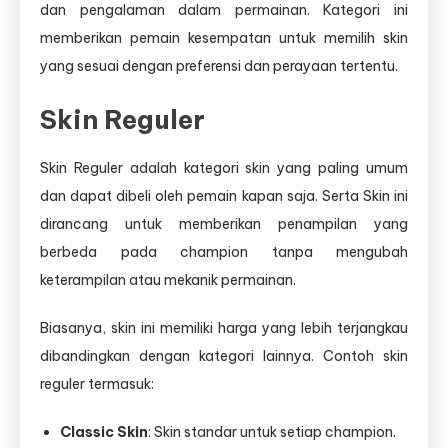
dan pengalaman dalam permainan. Kategori ini
memberikan pemain kesempatan untuk memilih skin
yang sesuai dengan preferensi dan perayaan tertentu.
Skin Reguler
Skin Reguler adalah kategori skin yang paling umum
dan dapat dibeli oleh pemain kapan saja. Serta Skin ini
dirancang untuk memberikan penampilan yang
berbeda pada champion tanpa mengubah
keterampilan atau mekanik permainan.
Biasanya, skin ini memiliki harga yang lebih terjangkau
dibandingkan dengan kategori lainnya. Contoh skin
reguler termasuk:
Classic Skin
: Skin standar untuk setiap champion.