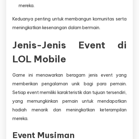
mereka.
Keduanya penting untuk membangun komunitas serta
meningkatkan kesenangan dalam bermain.
Jenis-Jenis Event di
LOL Mobile
Game ini menawarkan beragam jenis event yang
memberikan pengalaman unik bagi para pemain.
Setiap event memiliki karakteristik dan tujuan tersendiri,
yang memungkinkan pemain untuk mendapatkan
hadiah menarik dan meningkatkan keterampilan
mereka.
Event Musiman