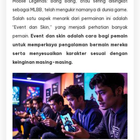
Mobile Legends: Bang Bang, atau sering disingkat
sebagai MLBB, telah mengukir namanya di dunia game.
Salah satu aspek menarik dari permainan ini adalah
“Event dan Skin,” yang menjadi perhatian banyak
pemain.
Event dan skin adalah cara bagi pemain
untuk memperkaya pengalaman bermain mereka
serta menyesuaikan karakter sesuai dengan
keinginan masing-masing.