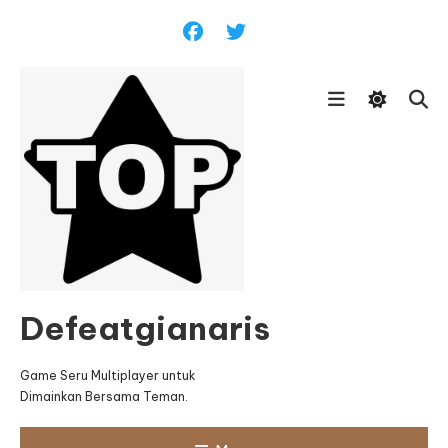
Skip
To
Content
Defeatgianaris
Game Seru Multiplayer untuk
Dimainkan Bersama Teman.