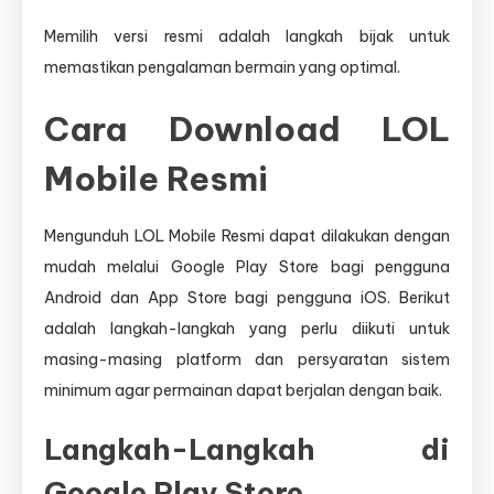
Memilih versi resmi adalah langkah bijak untuk
memastikan pengalaman bermain yang optimal.
Cara Download LOL
Mobile Resmi
Mengunduh LOL Mobile Resmi dapat dilakukan dengan
mudah melalui Google Play Store bagi pengguna
Android dan App Store bagi pengguna iOS. Berikut
adalah langkah-langkah yang perlu diikuti untuk
masing-masing platform dan persyaratan sistem
minimum agar permainan dapat berjalan dengan baik.
Langkah-Langkah di
Google Play Store