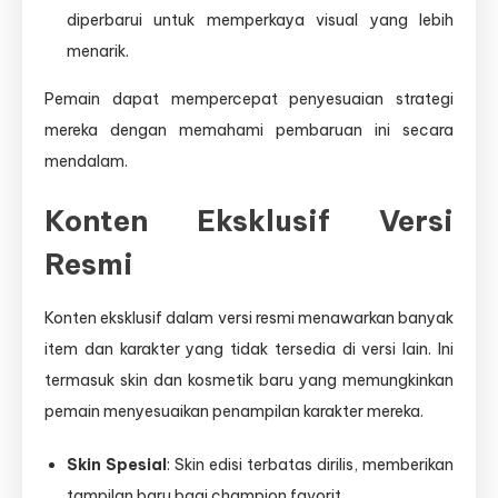
diperbarui untuk memperkaya visual yang lebih
menarik.
Pemain dapat mempercepat penyesuaian strategi
mereka dengan memahami pembaruan ini secara
mendalam.
Konten Eksklusif Versi
Resmi
Konten eksklusif dalam versi resmi menawarkan banyak
item dan karakter yang tidak tersedia di versi lain. Ini
termasuk skin dan kosmetik baru yang memungkinkan
pemain menyesuaikan penampilan karakter mereka.
Skin Spesial
: Skin edisi terbatas dirilis, memberikan
tampilan baru bagi champion favorit.