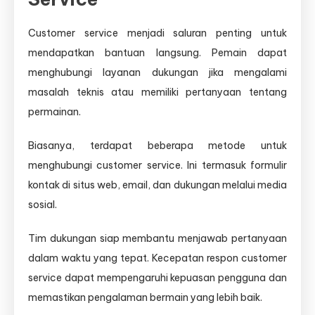
Customer service menjadi saluran penting untuk
mendapatkan bantuan langsung. Pemain dapat
menghubungi layanan dukungan jika mengalami
masalah teknis atau memiliki pertanyaan tentang
permainan.
Biasanya, terdapat beberapa metode untuk
menghubungi customer service. Ini termasuk formulir
kontak di situs web, email, dan dukungan melalui media
sosial.
Tim dukungan siap membantu menjawab pertanyaan
dalam waktu yang tepat. Kecepatan respon customer
service dapat mempengaruhi kepuasan pengguna dan
memastikan pengalaman bermain yang lebih baik.