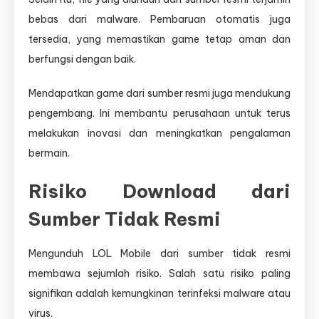
bebas dari malware. Pembaruan otomatis juga
tersedia, yang memastikan game tetap aman dan
berfungsi dengan baik.
Mendapatkan game dari sumber resmi juga mendukung
pengembang. Ini membantu perusahaan untuk terus
melakukan inovasi dan meningkatkan pengalaman
bermain.
Risiko Download dari
Sumber Tidak Resmi
Mengunduh LOL Mobile dari sumber tidak resmi
membawa sejumlah risiko. Salah satu risiko paling
signifikan adalah kemungkinan terinfeksi malware atau
virus.