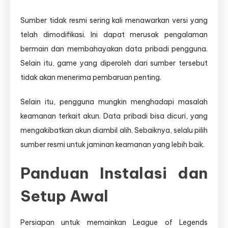
Sumber tidak resmi sering kali menawarkan versi yang
telah dimodifikasi. Ini dapat merusak pengalaman
bermain dan membahayakan data pribadi pengguna.
Selain itu, game yang diperoleh dari sumber tersebut
tidak akan menerima pembaruan penting.
Selain itu, pengguna mungkin menghadapi masalah
keamanan terkait akun. Data pribadi bisa dicuri, yang
mengakibatkan akun diambil alih. Sebaiknya, selalu pilih
sumber resmi untuk jaminan keamanan yang lebih baik.
Panduan Instalasi dan
Setup Awal
Persiapan untuk memainkan League of Legends