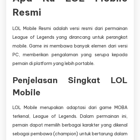
Resmi
LOL Mobile Resmi adalah versi resmi dari permainan
League of Legends yang dirancang untuk perangkat
mobile. Game ini membawa banyak elemen dari versi
PC, memberikan pengalaman yang serupa kepada
pemain di platform yang lebih portable.
Penjelasan Singkat LOL
Mobile
LOL Mobile merupakan adaptasi dari game MOBA
terkenal, League of Legends. Dalam permainan ini,
pemain dapat memilih berbagai karakter yang dikenal
sebagai pembawa (champion) untuk bertarung dalam