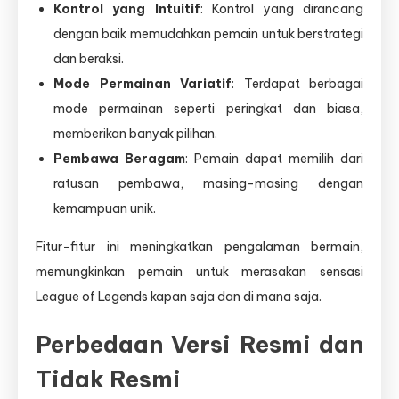
Kontrol yang Intuitif
: Kontrol yang dirancang
dengan baik memudahkan pemain untuk berstrategi
dan beraksi.
Mode Permainan Variatif
: Terdapat berbagai
mode permainan seperti peringkat dan biasa,
memberikan banyak pilihan.
Pembawa Beragam
: Pemain dapat memilih dari
ratusan pembawa, masing-masing dengan
kemampuan unik.
Fitur-fitur ini meningkatkan pengalaman bermain,
memungkinkan pemain untuk merasakan sensasi
League of Legends kapan saja dan di mana saja.
Perbedaan Versi Resmi dan
Tidak Resmi