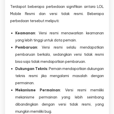
Terdapat beberapa perbedaan signifikan antara LOL
Mobile Resmi dan versi tidak resmi. Beberapa
perbedaan tersebut meliputi:
Keamanan
: Versi resmi menawarkan keamanan
yang lebih tinggi untuk data pemain.
Pembaruan
: Versi resmi selalu mendapatkan
pembaruan berkala, sedangkan versi tidak resmi
bisa saja tidak mendapatkan pembaruan.
Dukungan Teknis
: Pemain mendapatkan dukungan
teknis resmi jika mengalami masalah dengan
permainan.
Mekanisme Permainan
: Versi resmi memiliki
mekanisme permainan yang lebih seimbang
dibandingkan dengan versi tidak resmi, yang
mungkin memiliki bug.