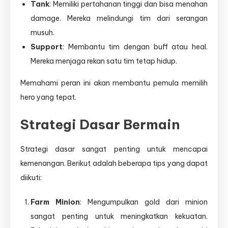
Tank
: Memiliki pertahanan tinggi dan bisa menahan
damage. Mereka melindungi tim dari serangan
musuh.
Support
: Membantu tim dengan buff atau heal.
Mereka menjaga rekan satu tim tetap hidup.
Memahami peran ini akan membantu pemula memilih
hero yang tepat.
Strategi Dasar Bermain
Strategi dasar sangat penting untuk mencapai
kemenangan. Berikut adalah beberapa tips yang dapat
diikuti:
Farm Minion
: Mengumpulkan gold dari minion
sangat penting untuk meningkatkan kekuatan.