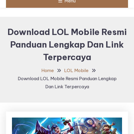
Menu
Download LOL Mobile Resmi
Panduan Lengkap Dan Link
Terpercaya
Home
LOL Mobile
Download LOL Mobile Resmi Panduan Lengkap
Dan Link Terpercaya