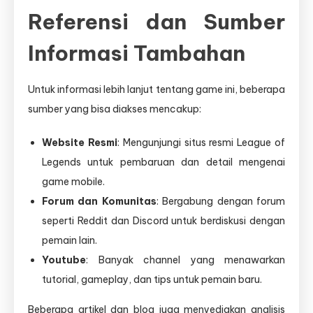
Referensi dan Sumber
Informasi Tambahan
Untuk informasi lebih lanjut tentang game ini, beberapa
sumber yang bisa diakses mencakup:
Website Resmi
: Mengunjungi situs resmi League of
Legends untuk pembaruan dan detail mengenai
game mobile.
Forum dan Komunitas
: Bergabung dengan forum
seperti Reddit dan Discord untuk berdiskusi dengan
pemain lain.
Youtube
: Banyak channel yang menawarkan
tutorial, gameplay, dan tips untuk pemain baru.
Beberapa artikel dan blog juga menyediakan analisis