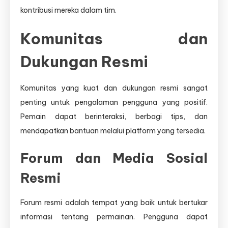
kontribusi mereka dalam tim.
Komunitas dan
Dukungan Resmi
Komunitas yang kuat dan dukungan resmi sangat
penting untuk pengalaman pengguna yang positif.
Pemain dapat berinteraksi, berbagi tips, dan
mendapatkan bantuan melalui platform yang tersedia.
Forum dan Media Sosial
Resmi
Forum resmi adalah tempat yang baik untuk bertukar
informasi tentang permainan. Pengguna dapat