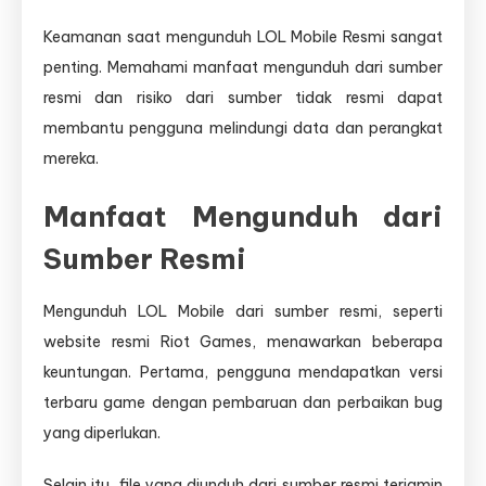
Keamanan saat mengunduh LOL Mobile Resmi sangat
penting. Memahami manfaat mengunduh dari sumber
resmi dan risiko dari sumber tidak resmi dapat
membantu pengguna melindungi data dan perangkat
mereka.
Manfaat Mengunduh dari
Sumber Resmi
Mengunduh LOL Mobile dari sumber resmi, seperti
website resmi Riot Games, menawarkan beberapa
keuntungan. Pertama, pengguna mendapatkan versi
terbaru game dengan pembaruan dan perbaikan bug
yang diperlukan.
Selain itu, file yang diunduh dari sumber resmi terjamin