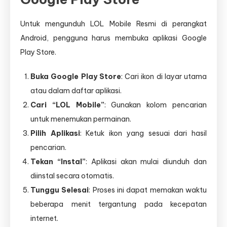
Untuk mengunduh LOL Mobile Resmi di perangkat
Android, pengguna harus membuka aplikasi Google
Play Store.
Buka Google Play Store
: Cari ikon di layar utama
atau dalam daftar aplikasi.
Cari “LOL Mobile”
: Gunakan kolom pencarian
untuk menemukan permainan.
Pilih Aplikasi
: Ketuk ikon yang sesuai dari hasil
pencarian.
Tekan “Instal”
: Aplikasi akan mulai diunduh dan
diinstal secara otomatis.
Tunggu Selesai
: Proses ini dapat memakan waktu
beberapa menit tergantung pada kecepatan
internet.