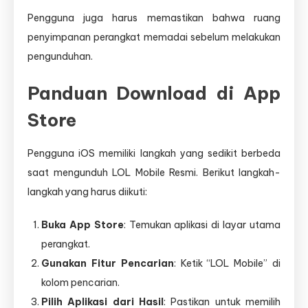
Pengguna juga harus memastikan bahwa ruang
penyimpanan perangkat memadai sebelum melakukan
pengunduhan.
Panduan Download di App
Store
Pengguna iOS memiliki langkah yang sedikit berbeda
saat mengunduh LOL Mobile Resmi. Berikut langkah-
langkah yang harus diikuti:
Buka App Store
: Temukan aplikasi di layar utama
perangkat.
Gunakan Fitur Pencarian
: Ketik “LOL Mobile” di
kolom pencarian.
Pilih Aplikasi dari Hasil
: Pastikan untuk memilih