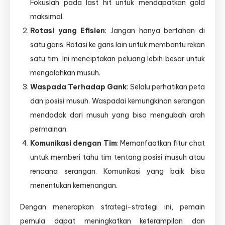
Fokuslah pada last hit untuk mendapatkan gold
maksimal.
Rotasi yang Efisien
: Jangan hanya bertahan di
satu garis. Rotasi ke garis lain untuk membantu rekan
satu tim. Ini menciptakan peluang lebih besar untuk
mengalahkan musuh.
Waspada Terhadap Gank
: Selalu perhatikan peta
dan posisi musuh. Waspadai kemungkinan serangan
mendadak dari musuh yang bisa mengubah arah
permainan.
Komunikasi dengan Tim
: Memanfaatkan fitur chat
untuk memberi tahu tim tentang posisi musuh atau
rencana serangan. Komunikasi yang baik bisa
menentukan kemenangan.
Dengan menerapkan strategi-strategi ini, pemain
pemula dapat meningkatkan keterampilan dan