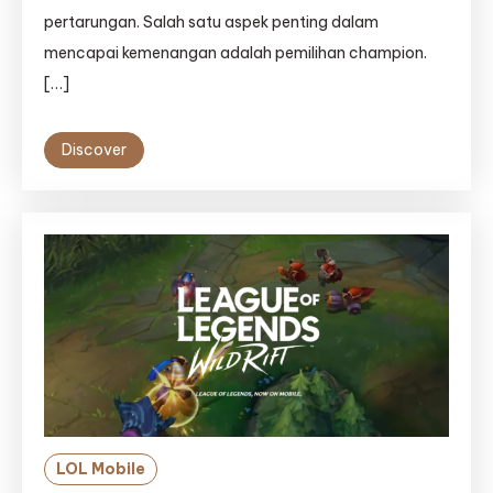
pertarungan. Salah satu aspek penting dalam
mencapai kemenangan adalah pemilihan champion.
[…]
Discover
LOL Mobile