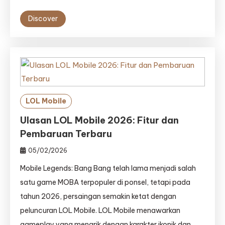
Discover
LOL Mobile
Ulasan LOL Mobile 2026: Fitur dan
Pembaruan Terbaru
05/02/2026
Mobile Legends: Bang Bang telah lama menjadi salah
satu game MOBA terpopuler di ponsel, tetapi pada
tahun 2026, persaingan semakin ketat dengan
peluncuran LOL Mobile. LOL Mobile menawarkan
gameplay yang menarik dengan karakter ikonik dan