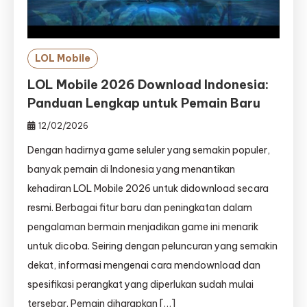
LOL Mobile
LOL Mobile 2026 Download Indonesia:
Panduan Lengkap untuk Pemain Baru
12/02/2026
Dengan hadirnya game seluler yang semakin populer,
banyak pemain di Indonesia yang menantikan
kehadiran LOL Mobile 2026 untuk didownload secara
resmi. Berbagai fitur baru dan peningkatan dalam
pengalaman bermain menjadikan game ini menarik
untuk dicoba. Seiring dengan peluncuran yang semakin
dekat, informasi mengenai cara mendownload dan
spesifikasi perangkat yang diperlukan sudah mulai
tersebar. Pemain diharapkan […]