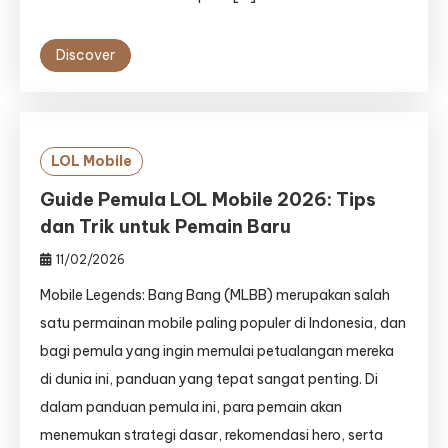
Discover
LOL Mobile
Guide Pemula LOL Mobile 2026: Tips
dan Trik untuk Pemain Baru
11/02/2026
Mobile Legends: Bang Bang (MLBB) merupakan salah
satu permainan mobile paling populer di Indonesia, dan
bagi pemula yang ingin memulai petualangan mereka
di dunia ini, panduan yang tepat sangat penting. Di
dalam panduan pemula ini, para pemain akan
menemukan strategi dasar, rekomendasi hero, serta