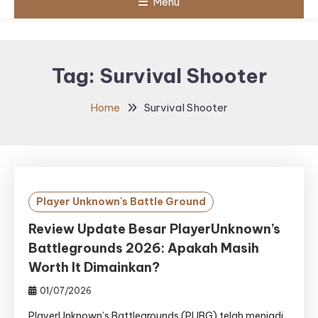
Menu
Tag:
Survival Shooter
Home
Survival Shooter
Player Unknown's Battle Ground
Review Update Besar PlayerUnknown’s
Battlegrounds 2026: Apakah Masih
Worth It Dimainkan?
01/07/2026
PlayerUnknown’s Battlegrounds (PUBG) telah menjadi