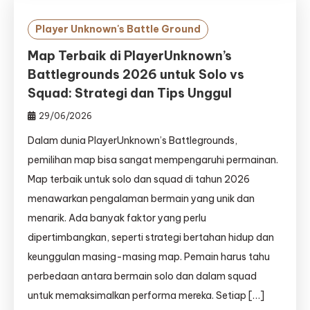
Player Unknown's Battle Ground
Map Terbaik di PlayerUnknown’s
Battlegrounds 2026 untuk Solo vs
Squad: Strategi dan Tips Unggul
29/06/2026
Dalam dunia PlayerUnknown’s Battlegrounds,
pemilihan map bisa sangat mempengaruhi permainan.
Map terbaik untuk solo dan squad di tahun 2026
menawarkan pengalaman bermain yang unik dan
menarik. Ada banyak faktor yang perlu
dipertimbangkan, seperti strategi bertahan hidup dan
keunggulan masing-masing map. Pemain harus tahu
perbedaan antara bermain solo dan dalam squad
untuk memaksimalkan performa mereka. Setiap […]