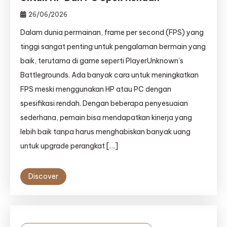
26/06/2026
Dalam dunia permainan, frame per second (FPS) yang
tinggi sangat penting untuk pengalaman bermain yang
baik, terutama di game seperti PlayerUnknown’s
Battlegrounds. Ada banyak cara untuk meningkatkan
FPS meski menggunakan HP atau PC dengan
spesifikasi rendah. Dengan beberapa penyesuaian
sederhana, pemain bisa mendapatkan kinerja yang
lebih baik tanpa harus menghabiskan banyak uang
untuk upgrade perangkat […]
Discover