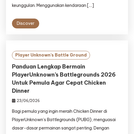
keunggulan. Menggunakan kendaraan […]
Discover
Player Unknown's Battle Ground
Panduan Lengkap Bermain
PlayerUnknown’s Battlegrounds 2026
Untuk Pemula Agar Cepat Chicken
Dinner
23/06/2026
Bagi pemula yang ingin meraih Chicken Dinner di
PlayerUnknown’s Battlegrounds (PUBG), menguasai
dasar-dasar permainan sangat penting. Dengan