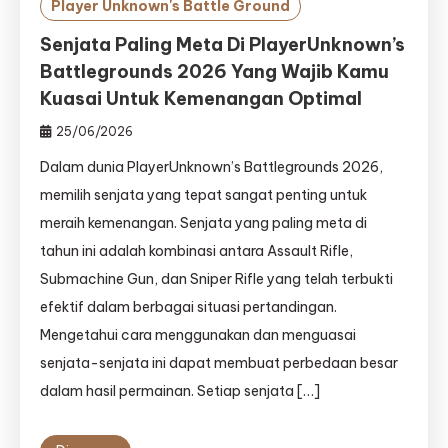
Player Unknown's Battle Ground
Senjata Paling Meta Di PlayerUnknown’s
Battlegrounds 2026 Yang Wajib Kamu
Kuasai Untuk Kemenangan Optimal
25/06/2026
Dalam dunia PlayerUnknown’s Battlegrounds 2026,
memilih senjata yang tepat sangat penting untuk
meraih kemenangan. Senjata yang paling meta di
tahun ini adalah kombinasi antara Assault Rifle,
Submachine Gun, dan Sniper Rifle yang telah terbukti
efektif dalam berbagai situasi pertandingan.
Mengetahui cara menggunakan dan menguasai
senjata-senjata ini dapat membuat perbedaan besar
dalam hasil permainan. Setiap senjata […]