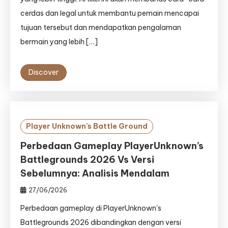
cerdas dan legal untuk membantu pemain mencapai
tujuan tersebut dan mendapatkan pengalaman
bermain yang lebih […]
Discover
Player Unknown's Battle Ground
Perbedaan Gameplay PlayerUnknown’s
Battlegrounds 2026 Vs Versi
Sebelumnya: Analisis Mendalam
27/06/2026
Perbedaan gameplay di PlayerUnknown’s
Battlegrounds 2026 dibandingkan dengan versi