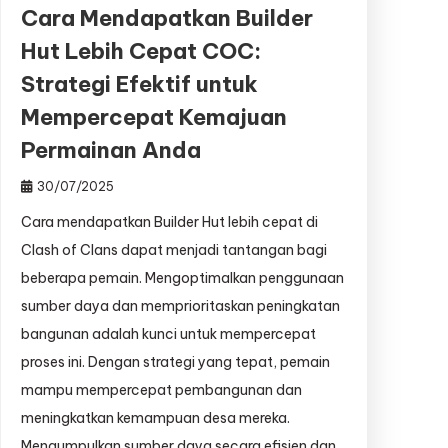
Cara Mendapatkan Builder
Hut Lebih Cepat COC:
Strategi Efektif untuk
Mempercepat Kemajuan
Permainan Anda
30/07/2025
Cara mendapatkan Builder Hut lebih cepat di
Clash of Clans dapat menjadi tantangan bagi
beberapa pemain. Mengoptimalkan penggunaan
sumber daya dan memprioritaskan peningkatan
bangunan adalah kunci untuk mempercepat
proses ini. Dengan strategi yang tepat, pemain
mampu mempercepat pembangunan dan
meningkatkan kemampuan desa mereka.
Mengumpulkan sumber daya secara efisien dan