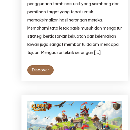
penggunaan kombinasi unit yang seimbang dan
pemilihan target yang tepat untuk
memaksimalkan hasil serangan mereka.
Memahami tata letak basis musuh dan mengatur
strategi berdasarkan kekuatan dan kelemahan
lawan juga sangat membantu dalam mencapai
tujuan. Menguasai teknik serangan […]
Discover