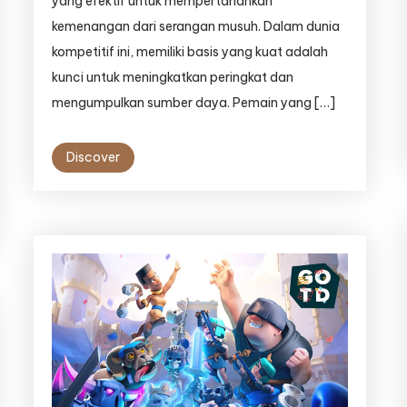
yang efektif untuk mempertahankan
kemenangan dari serangan musuh. Dalam dunia
kompetitif ini, memiliki basis yang kuat adalah
kunci untuk meningkatkan peringkat dan
mengumpulkan sumber daya. Pemain yang […]
Discover