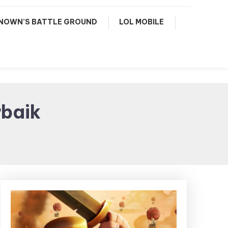
NOWN’S BATTLE GROUND
LOL MOBILE
rbaik