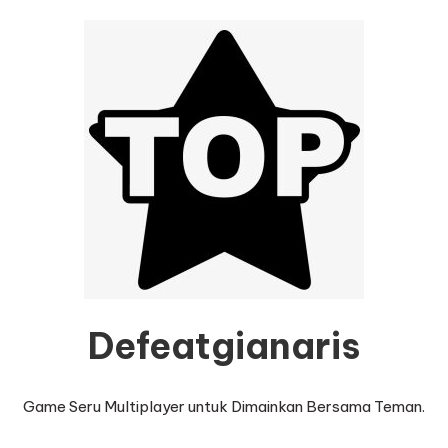
Defeatgianaris
Game Seru Multiplayer untuk Dimainkan Bersama Teman.