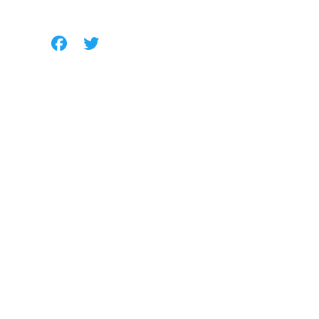
Skip
To
Content