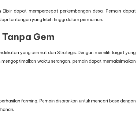
dan Elixir dapat mempercepat perkembangan desa. Pemain dapat
dapi tantangan yang lebih tinggi dalam permainan.
g Tanpa Gem
ndekatan yang cermat dan Strategis. Dengan memilih target yang
an mengoptimalkan waktu serangan, pemain dapat memaksimalkan
eberhasilan farming. Pemain disarankan untuk mencari base dengan
ahanan.