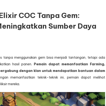
Elixir COC Tanpa Gem:
k Meningkatkan Sumber Daya
ns tanpa menggunakan gem bisa menjadi tantangan, tetapi ada
katkan hasil panen.
Pemain dapat memanfaatkan Farming,
 bergabung dengan klan untuk mendapatkan bantuan dalam
gan memanfaatkan teknik-teknik ini, pemain dapat melihat
iksir mereka.