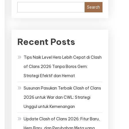
Search
Recent Posts
Tips Naik Level Hero Lebih Cepat di Clash
of Clans 2026 Tanpa Boros Gem:
Strategi Efektif dan Hemat
Susunan Pasukan Terbaik Clash of Clans
2026 untuk War dan CWL: Strategi
Unggul untuk Kemenangan
Update Clash of Clans 2026: Fitur Baru,
Hero Baru, dan Perubahan Meta yang