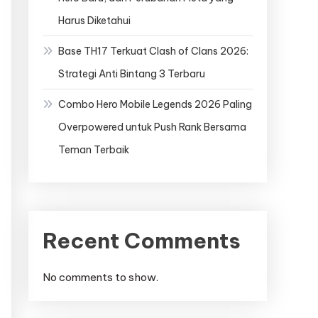
Harus Diketahui
Base TH17 Terkuat Clash of Clans 2026:
Strategi Anti Bintang 3 Terbaru
Combo Hero Mobile Legends 2026 Paling
Overpowered untuk Push Rank Bersama
Teman Terbaik
Recent Comments
No comments to show.