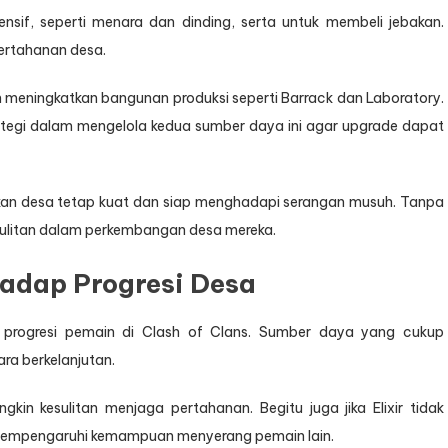
sif, seperti menara dan dinding, serta untuk membeli jebakan.
ertahanan desa.
 dan meningkatkan bangunan produksi seperti Barrack dan Laboratory.
ategi dalam mengelola kedua sumber daya ini agar upgrade dapat
kan desa tetap kuat dan siap menghadapi serangan musuh. Tanpa
ulitan dalam perkembangan desa mereka.
adap Progresi Desa
 progresi pemain di Clash of Clans. Sumber daya yang cukup
a berkelanjutan.
kin kesulitan menjaga pertahanan. Begitu juga jika Elixir tidak
 mempengaruhi kemampuan menyerang pemain lain.