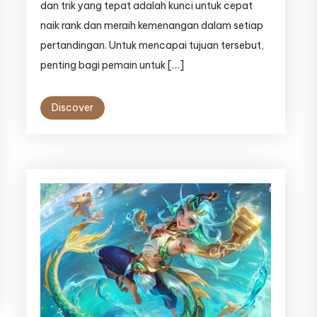
dan trik yang tepat adalah kunci untuk cepat
naik rank dan meraih kemenangan dalam setiap
pertandingan. Untuk mencapai tujuan tersebut,
penting bagi pemain untuk […]
Discover