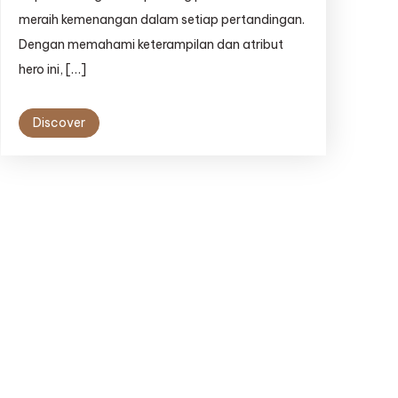
meraih kemenangan dalam setiap pertandingan.
Dengan memahami keterampilan dan atribut
hero ini, […]
Discover