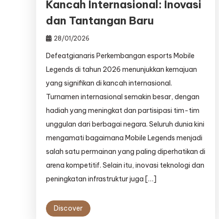
Kancah Internasional: Inovasi
dan Tantangan Baru
28/01/2026
Defeatgianaris Perkembangan esports Mobile
Legends di tahun 2026 menunjukkan kemajuan
yang signifikan di kancah internasional.
Turnamen internasional semakin besar, dengan
hadiah yang meningkat dan partisipasi tim-tim
unggulan dari berbagai negara. Seluruh dunia kini
mengamati bagaimana Mobile Legends menjadi
salah satu permainan yang paling diperhatikan di
arena kompetitif. Selain itu, inovasi teknologi dan
peningkatan infrastruktur juga […]
Discover