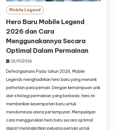
Mobile Legend
Hero Baru Mobile Legend
2026 dan Cara
Menggunakannya Secara
Optimal Dalam Permainan
25/01/2026
Defeatgianaris Pada tahun 2026, Mobile
Legends menghadirkan hero baru yang menarik
perhatian para pemain. Dengan kemampuan unik
dan strategi permainan yang berbeda, hero ini
memberikan kesempatan baru untuk
mendominasi arena pertempuran. Mempelajari
cara menggunakan hero baru secara optimal
dapat meningkatkan peluang pemain untuk