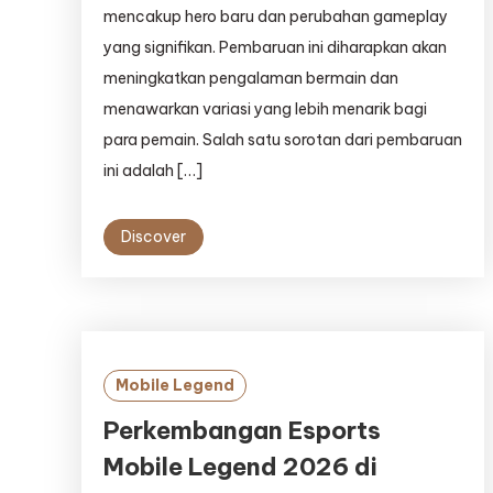
mencakup hero baru dan perubahan gameplay
yang signifikan. Pembaruan ini diharapkan akan
meningkatkan pengalaman bermain dan
menawarkan variasi yang lebih menarik bagi
para pemain. Salah satu sorotan dari pembaruan
ini adalah […]
Discover
Mobile Legend
Perkembangan Esports
Mobile Legend 2026 di