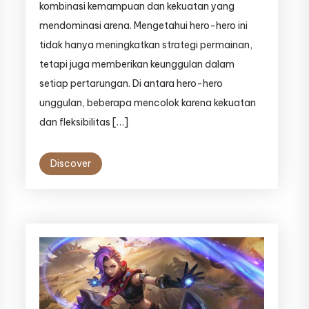
kombinasi kemampuan dan kekuatan yang
mendominasi arena. Mengetahui hero-hero ini
tidak hanya meningkatkan strategi permainan,
tetapi juga memberikan keunggulan dalam
setiap pertarungan. Di antara hero-hero
unggulan, beberapa mencolok karena kekuatan
dan fleksibilitas […]
Discover