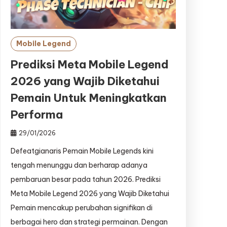
Mobile Legend
Prediksi Meta Mobile Legend
2026 yang Wajib Diketahui
Pemain Untuk Meningkatkan
Performa
29/01/2026
Defeatgianaris Pemain Mobile Legends kini
tengah menunggu dan berharap adanya
pembaruan besar pada tahun 2026. Prediksi
Meta Mobile Legend 2026 yang Wajib Diketahui
Pemain mencakup perubahan signifikan di
berbagai hero dan strategi permainan. Dengan