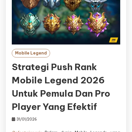
Mobile Legend
Strategi Push Rank
Mobile Legend 2026
Untuk Pemula Dan Pro
Player Yang Efektif
31/01/2026