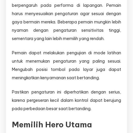
berpengaruh pada performa di lapangan. Pemain
harus menyesuaikan pengaturan agar sesuai dengan
gaya bermain mereka. Beberapa pemain mungkin lebih
nyaman dengan pengaturan sensitivitas tinggi,
sementara yang lain lebih memilih yang rendah.
Pemain dapat melakukan pengujian di mode latihan
untuk menemukan pengaturan yang paling sesuai.
Mengubah posisi tombol pada layar juga dapat
meningkatkan kenyamanan saat bertanding.
Pastikan pengaturan ini diperhatikan dengan serius,
karena pergeseran kecil dalam kontrol dapat berujung
pada perbedaan besar saat bertanding.
Memilih Hero Utama