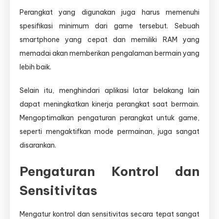
Perangkat yang digunakan juga harus memenuhi
spesifikasi minimum dari game tersebut. Sebuah
smartphone yang cepat dan memiliki RAM yang
memadai akan memberikan pengalaman bermain yang
lebih baik.
Selain itu, menghindari aplikasi latar belakang lain
dapat meningkatkan kinerja perangkat saat bermain.
Mengoptimalkan pengaturan perangkat untuk game,
seperti mengaktifkan mode permainan, juga sangat
disarankan.
Pengaturan Kontrol dan
Sensitivitas
Mengatur kontrol dan sensitivitas secara tepat sangat