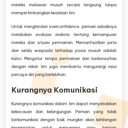
mereka melawan musuh secara langsung tanpa
mempertimbangkan keadaan tim.
Untuk menghindari overconfidence, pemain sebaiknya
melakukan evaluasi realistis tentang kemampuan
mereka dan situasi permainan. Memanfaatkan peta
dan selalu waspada terhadap posisi musuh adalah
kunci. Mengatur tempo permainan dan berkonsultasi
dengan rekan tim juga membantu mengurangi rasa
percaya diri yang berlebihan.
Kurangnya Komunikasi
Kurangnya komunikasi dalam tim dapat menyebabkan
kekacauan dan kebingungan. Pemain yang tidak
berkomunikasi dengan baik mungkin akan kehilangan
kesempatan untuk menyerang atau bersiap