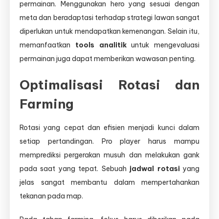
permainan. Menggunakan hero yang sesuai dengan
meta dan beradaptasi terhadap strategi lawan sangat
diperlukan untuk mendapatkan kemenangan. Selain itu,
memanfaatkan
tools analitik
untuk mengevaluasi
permainan juga dapat memberikan wawasan penting.
Optimalisasi Rotasi dan
Farming
Rotasi yang cepat dan efisien menjadi kunci dalam
setiap pertandingan. Pro player harus mampu
memprediksi pergerakan musuh dan melakukan gank
pada saat yang tepat. Sebuah
jadwal rotasi
yang
jelas sangat membantu dalam mempertahankan
tekanan pada map.