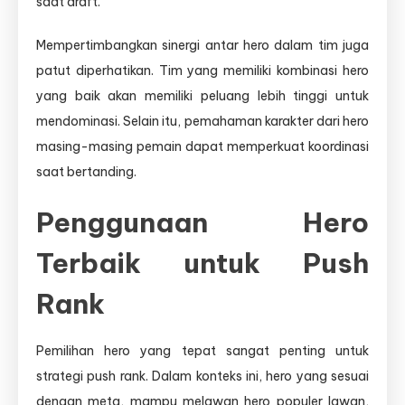
saat draft.
Mempertimbangkan sinergi antar hero dalam tim juga
patut diperhatikan. Tim yang memiliki kombinasi hero
yang baik akan memiliki peluang lebih tinggi untuk
mendominasi. Selain itu, pemahaman karakter dari hero
masing-masing pemain dapat memperkuat koordinasi
saat bertanding.
Penggunaan Hero
Terbaik untuk Push
Rank
Pemilihan hero yang tepat sangat penting untuk
strategi push rank. Dalam konteks ini, hero yang sesuai
dengan meta, mampu melawan hero populer lawan,