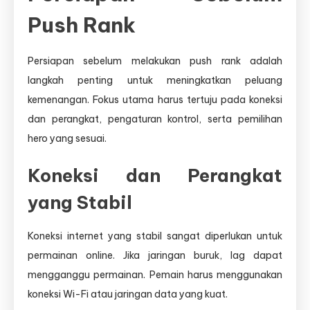
Push Rank
Persiapan sebelum melakukan push rank adalah
langkah penting untuk meningkatkan peluang
kemenangan. Fokus utama harus tertuju pada koneksi
dan perangkat, pengaturan kontrol, serta pemilihan
hero yang sesuai.
Koneksi dan Perangkat
yang Stabil
Koneksi internet yang stabil sangat diperlukan untuk
permainan online. Jika jaringan buruk, lag dapat
mengganggu permainan. Pemain harus menggunakan
koneksi Wi-Fi atau jaringan data yang kuat.