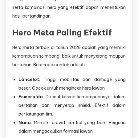
serta kombinasi hero yang efektif dapat menentukan
hasil pertandingan.
Hero Meta Paling Efektif
Hero meta terbaik di tahun 2026 adalah yang memiliki
kemampuan seimbang, baik untuk menyerang maupun
bertahan. Beberapa contoh adalah:
Lancelot
: Tinggi mobilitas dan damage yang
besar. Cocok untuk mengincar hero lawan.
Esmeralda
: Dikenal karena kemampuannya dalam
bertahan dan menyerap shield. Efektif dalam
pertarungan tim.
Nana
: Memiliki crowd control yang baik. Berguna
dalam mengacaukan formasi lawan.