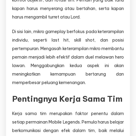
kontrol objektif, dan rotasi tim. Pemain yang baik tahu
kapan harus menyerang atau bertahan, serta kapan
harus mengambil turret atau Lord.
Di sisi lain, mikro gameplay berfokus pada keterampilan
individu, seperti last hit, skill shot, dan posisi
pertempuran. Mengasah keterampilan mikro membantu
pemain menjadi lebih efektif dalam duel melawan hero
lawan. Menggabungkan kedua aspek ini akan
meningkatkan kemampuan bertarung dan
memperbesar peluang kemenangan.
Pentingnya Kerja Sama Tim
Kerja sama tim merupakan faktor penentu dalam
setiap permainan Mobile Legends. Pemula harus belajar
berkomunikasi dengan efek dalam tim, baik melalui