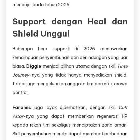
menonjol pada tahun 2026.
Support dengan Heal dan
Shield Unggul
Beberapa hero support di 2026 menawarkan
kemampuan penyembuhan dan perlindungan yang luar
biasa.
Diggie
menjadi pilihan utama dengan skill
Time
Journey
-nya yang tidak hanya menyediakan shield,
tetapi juga mengeluarkan anggota tim dari efek crowd
control.
Faramis
juga layak diperhatikan, dengan skill
Cult
Altar
-nya yang dapat memberikan regenerasi HP
kepada rekan tim sekaligus menciptakan zona aman.
Skill penyembuhan mereka dapat membuat perbedaan