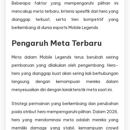
Beberapa faktor yang mempengaruhi pilihan ini
mencakup meta terbaru, kriteria spesifik dari hero yang
dianggap terkuat, serta tren kompetitif yang
berkembang di dunia esports Mobile Legends.
Pengaruh Meta Terbaru
Meta dalam Mobile Legends terus berubah seiring
pembaruan yang dilakukan oleh pengembang. Hero-
hero yang dianggap kuat akan sering kali berhubungan
langsung dengan kemampuan mereka dalam
menyesuaikan diri dengan karakteristik meta saat ini.
Strategi permainan yang berkembang dan perubahan
pada atribut hero memperngaruhi pilihan. Dalam 2026,
hero yang mendominasi meta adalah mereka yang
memiliki damage yang stabil, kemampuan crowd