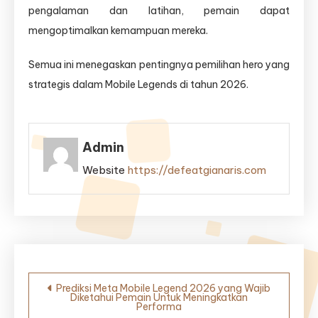
pengalaman dan latihan, pemain dapat
mengoptimalkan kemampuan mereka.
Semua ini menegaskan pentingnya pemilihan hero yang
strategis dalam Mobile Legends di tahun 2026.
Admin
Website
https://defeatgianaris.com
Post
Prediksi Meta Mobile Legend 2026 yang Wajib
Diketahui Pemain Untuk Meningkatkan
navigation
Performa