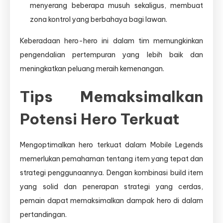
menyerang beberapa musuh sekaligus, membuat
zona kontrol yang berbahaya bagi lawan.
Keberadaan hero-hero ini dalam tim memungkinkan
pengendalian pertempuran yang lebih baik dan
meningkatkan peluang meraih kemenangan.
Tips Memaksimalkan
Potensi Hero Terkuat
Mengoptimalkan hero terkuat dalam Mobile Legends
memerlukan pemahaman tentang item yang tepat dan
strategi penggunaannya. Dengan kombinasi build item
yang solid dan penerapan strategi yang cerdas,
pemain dapat memaksimalkan dampak hero di dalam
pertandingan.