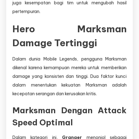
juga kesempatan bagi tim untuk mengubah hasil
pertempuran.
Hero Marksman
Damage Tertinggi
Dalam dunia Mobile Legends, pengguna Marksman
dikenal karena kemampuan mereka untuk memberikan
damage yang konsisten dan tinggi. Dua faktor kunci
dalam menentukan kekuatan Marksman adalah
kecepatan serangan dan kerusakan kritis.
Marksman Dengan Attack
Speed Optimal
Dalam kategori ini,
Granger
menonjol sebagai