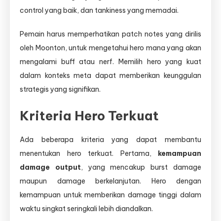
control yang baik, dan tankiness yang memadai.
Pemain harus memperhatikan patch notes yang dirilis
oleh Moonton, untuk mengetahui hero mana yang akan
mengalami buff atau nerf. Memilih hero yang kuat
dalam konteks meta dapat memberikan keunggulan
strategis yang signifikan.
Kriteria Hero Terkuat
Ada beberapa kriteria yang dapat membantu
menentukan hero terkuat. Pertama,
kemampuan
damage output
, yang mencakup burst damage
maupun damage berkelanjutan. Hero dengan
kemampuan untuk memberikan damage tinggi dalam
waktu singkat seringkali lebih diandalkan.