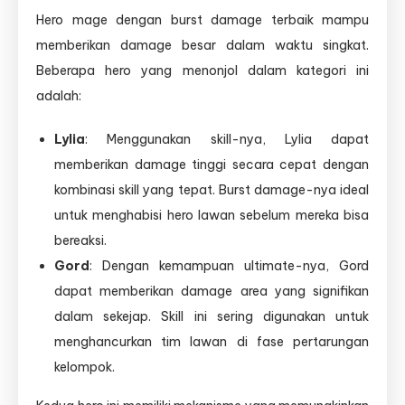
Hero mage dengan burst damage terbaik mampu
memberikan damage besar dalam waktu singkat.
Beberapa hero yang menonjol dalam kategori ini
adalah:
Lylia
: Menggunakan skill-nya, Lylia dapat
memberikan damage tinggi secara cepat dengan
kombinasi skill yang tepat. Burst damage-nya ideal
untuk menghabisi hero lawan sebelum mereka bisa
bereaksi.
Gord
: Dengan kemampuan ultimate-nya, Gord
dapat memberikan damage area yang signifikan
dalam sekejap. Skill ini sering digunakan untuk
menghancurkan tim lawan di fase pertarungan
kelompok.