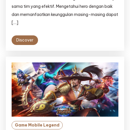
sama tim yang efektif. Mengetahui hero dengan baik
dan memanfaatkan keunggulan masing-masing dapat
[…]
Discover
Game Mobile Legend