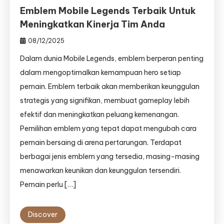
Emblem Mobile Legends Terbaik Untuk
Meningkatkan Kinerja Tim Anda
08/12/2025
Dalam dunia Mobile Legends, emblem berperan penting
dalam mengoptimalkan kemampuan hero setiap
pemain. Emblem terbaik akan memberikan keunggulan
strategis yang signifikan, membuat gameplay lebih
efektif dan meningkatkan peluang kemenangan.
Pemilihan emblem yang tepat dapat mengubah cara
pemain bersaing di arena pertarungan. Terdapat
berbagai jenis emblem yang tersedia, masing-masing
menawarkan keunikan dan keunggulan tersendiri.
Pemain perlu […]
Discover