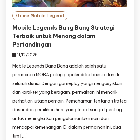
Game Mobile Legend
Mobile Legends Bang Bang Strategi
Terbaik untuk Menang dalam
Pertandingan
11/12/2025
Mobile Legends Bang Bang adalah salah satu
permainan MOBA paling populer di Indonesia dan di
seluruh dunia. Dengan gameplay yang mengasyikkan
dan karakter yang beragam, permainan ini menarik
perhatian jutaan pemain. Pemahaman tentang strategi
dasar dan pemilihan hero yang tepat sangat penting
untuk meningkatkan pengalaman bermain dan
mencapai kemenangan. Di dalam permainan ini, dua
tim […]