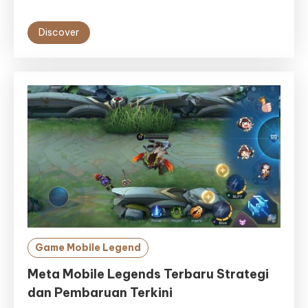
Discover
Game Mobile Legend
Meta Mobile Legends Terbaru Strategi
dan Pembaruan Terkini