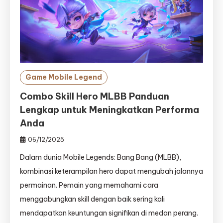
Game Mobile Legend
Combo Skill Hero MLBB Panduan
Lengkap untuk Meningkatkan Performa
Anda
06/12/2025
Dalam dunia Mobile Legends: Bang Bang (MLBB),
kombinasi keterampilan hero dapat mengubah jalannya
permainan. Pemain yang memahami cara
menggabungkan skill dengan baik sering kali
mendapatkan keuntungan signifikan di medan perang.