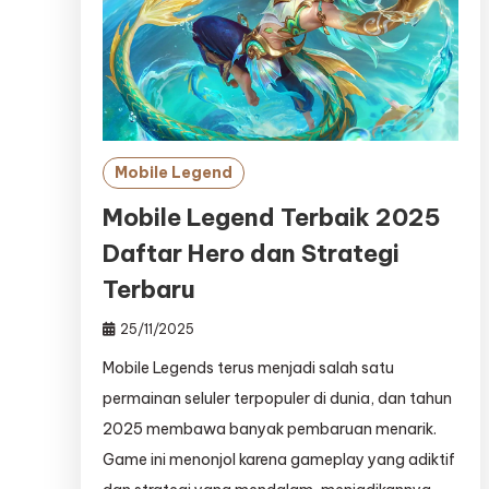
Mobile Legend
Mobile Legend Terbaik 2025
Daftar Hero dan Strategi
Terbaru
25/11/2025
Mobile Legends terus menjadi salah satu
permainan seluler terpopuler di dunia, dan tahun
2025 membawa banyak pembaruan menarik.
Game ini menonjol karena gameplay yang adiktif