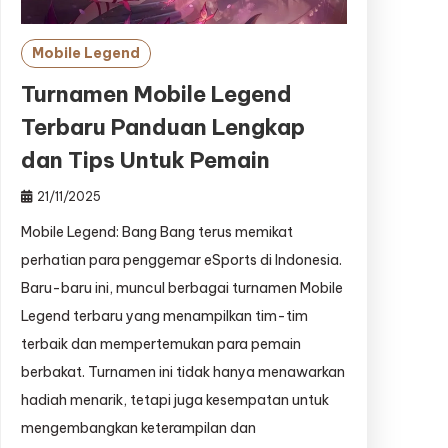
Mobile Legend
Turnamen Mobile Legend
Terbaru Panduan Lengkap
dan Tips Untuk Pemain
21/11/2025
Mobile Legend: Bang Bang terus memikat
perhatian para penggemar eSports di Indonesia.
Baru-baru ini, muncul berbagai turnamen Mobile
Legend terbaru yang menampilkan tim-tim
terbaik dan mempertemukan para pemain
berbakat. Turnamen ini tidak hanya menawarkan
hadiah menarik, tetapi juga kesempatan untuk
mengembangkan keterampilan dan