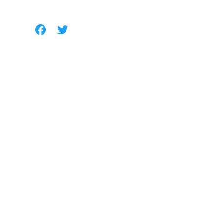
Skip
To
Content