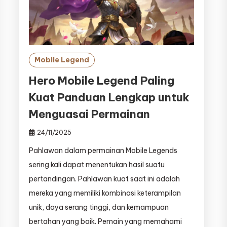
Mobile Legend
Hero Mobile Legend Paling
Kuat Panduan Lengkap untuk
Menguasai Permainan
24/11/2025
Pahlawan dalam permainan Mobile Legends
sering kali dapat menentukan hasil suatu
pertandingan. Pahlawan kuat saat ini adalah
mereka yang memiliki kombinasi keterampilan
unik, daya serang tinggi, dan kemampuan
bertahan yang baik. Pemain yang memahami