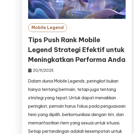
Mobile Legend
Tips Push Rank Mobile
Legend Strategi Efektif untuk
Meningkatkan Performa Anda
20/11/2025
Dalam dunia Mobile Legends, peringkat bukan
hanya tentang bermain, tetapi juga tentang
strategi yang tepat. Untuk dapat menaikkan
peringkat, pemain harus fokus pada penguasaan
hero yang dipilih, berkomunikasi dengan tim, dan
memanfaatkan item yang sesuai untuk situasi.
Setiap pertandingan adalah kesempatan untuk