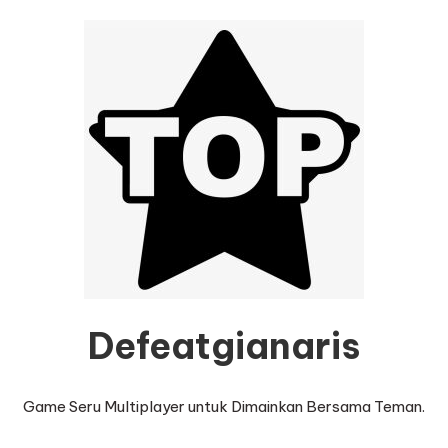
Defeatgianaris
Game Seru Multiplayer untuk Dimainkan Bersama Teman.