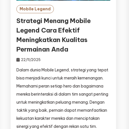
Mobile Legend
Strategi Menang Mobile
Legend Cara Efektif
Meningkatkan Kualitas
Permainan Anda
22/11/2025
Dalam dunia Mobile Legend, strategi yang tepat
bisa menjadi kunci untuk meraih kemenangan.
Memahami peran setiap hero dan bagaimana
mereka berinteraksi di dalam tim sangat penting
untuk meningkatkan peluang menang. Dengan
taktik yang baik, pemain dapat memanfaatkan
kekuatan karakter mereka dan menciptakan
sinergi yang efektif dengan rekan satu tim.