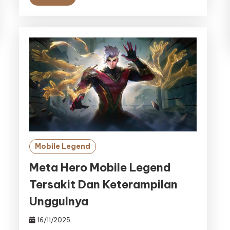
Mobile Legend
Meta Hero Mobile Legend
Tersakit Dan Keterampilan
Unggulnya
16/11/2025