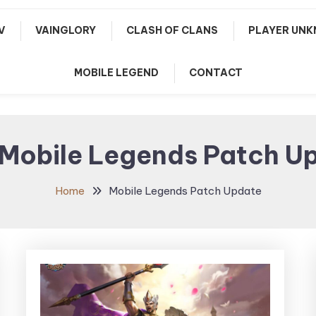
V
VAINGLORY
CLASH OF CLANS
PLAYER UNK
MOBILE LEGEND
CONTACT
Mobile Legends Patch U
Home
Mobile Legends Patch Update