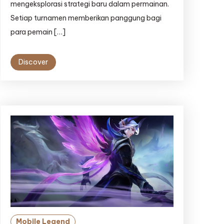
mengeksplorasi strategi baru dalam permainan.
Setiap turnamen memberikan panggung bagi
para pemain […]
Discover
Mobile Legend