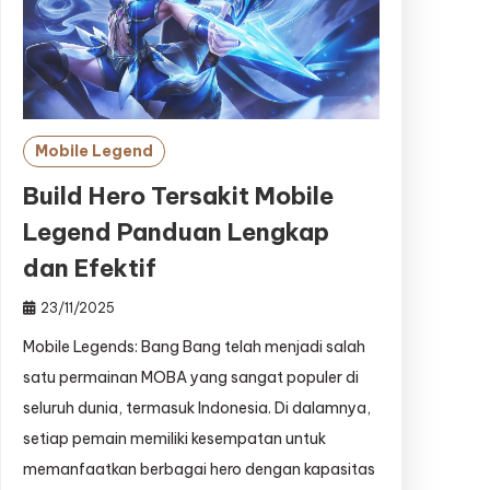
Mobile Legend
Build Hero Tersakit Mobile
Legend Panduan Lengkap
dan Efektif
23/11/2025
Mobile Legends: Bang Bang telah menjadi salah
satu permainan MOBA yang sangat populer di
seluruh dunia, termasuk Indonesia. Di dalamnya,
setiap pemain memiliki kesempatan untuk
memanfaatkan berbagai hero dengan kapasitas