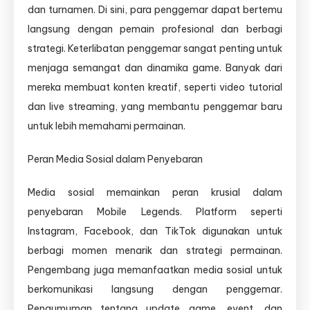
dan turnamen. Di sini, para penggemar dapat bertemu
langsung dengan pemain profesional dan berbagi
strategi. Keterlibatan penggemar sangat penting untuk
menjaga semangat dan dinamika game. Banyak dari
mereka membuat konten kreatif, seperti video tutorial
dan live streaming, yang membantu penggemar baru
untuk lebih memahami permainan.
Peran Media Sosial dalam Penyebaran
Media sosial memainkan peran krusial dalam
penyebaran Mobile Legends. Platform seperti
Instagram, Facebook, dan TikTok digunakan untuk
berbagi momen menarik dan strategi permainan.
Pengembang juga memanfaatkan media sosial untuk
berkomunikasi langsung dengan penggemar.
Pengumuman tentang update game, event, dan