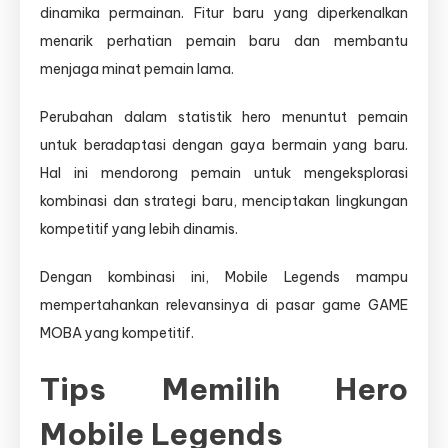
dinamika permainan. Fitur baru yang diperkenalkan
menarik perhatian pemain baru dan membantu
menjaga minat pemain lama.
Perubahan dalam statistik hero menuntut pemain
untuk beradaptasi dengan gaya bermain yang baru.
Hal ini mendorong pemain untuk mengeksplorasi
kombinasi dan strategi baru, menciptakan lingkungan
kompetitif yang lebih dinamis.
Dengan kombinasi ini, Mobile Legends mampu
mempertahankan relevansinya di pasar game GAME
MOBA yang kompetitif.
Tips Memilih Hero
Mobile Legends