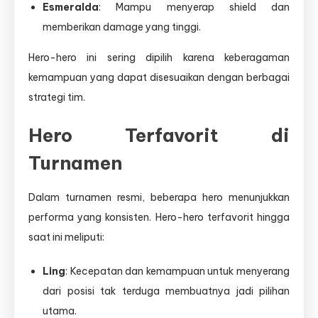
Esmeralda
: Mampu menyerap shield dan
memberikan damage yang tinggi.
Hero-hero ini sering dipilih karena keberagaman
kemampuan yang dapat disesuaikan dengan berbagai
strategi tim.
Hero Terfavorit di
Turnamen
Dalam turnamen resmi, beberapa hero menunjukkan
performa yang konsisten. Hero-hero terfavorit hingga
saat ini meliputi:
Ling
: Kecepatan dan kemampuan untuk menyerang
dari posisi tak terduga membuatnya jadi pilihan
utama.