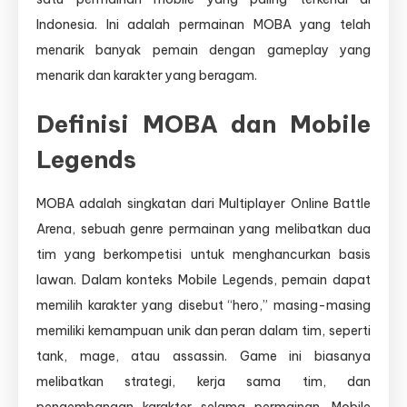
Indonesia. Ini adalah permainan MOBA yang telah
menarik banyak pemain dengan gameplay yang
menarik dan karakter yang beragam.
Definisi MOBA dan Mobile
Legends
MOBA adalah singkatan dari Multiplayer Online Battle
Arena, sebuah genre permainan yang melibatkan dua
tim yang berkompetisi untuk menghancurkan basis
lawan. Dalam konteks Mobile Legends, pemain dapat
memilih karakter yang disebut “hero,” masing-masing
memiliki kemampuan unik dan peran dalam tim, seperti
tank, mage, atau assassin. Game ini biasanya
melibatkan strategi, kerja sama tim, dan
pengembangan karakter selama permainan. Mobile