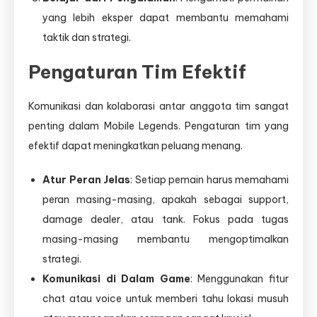
yang lebih eksper dapat membantu memahami
taktik dan strategi.
Pengaturan Tim Efektif
Komunikasi dan kolaborasi antar anggota tim sangat
penting dalam Mobile Legends. Pengaturan tim yang
efektif dapat meningkatkan peluang menang.
Atur Peran Jelas
: Setiap pemain harus memahami
peran masing-masing, apakah sebagai support,
damage dealer, atau tank. Fokus pada tugas
masing-masing membantu mengoptimalkan
strategi.
Komunikasi di Dalam Game
: Menggunakan fitur
chat atau voice untuk memberi tahu lokasi musuh