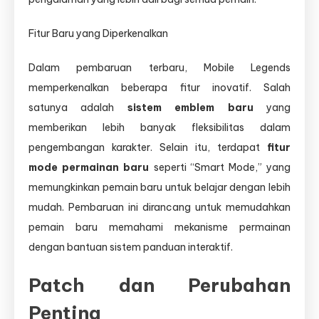
Fitur Baru yang Diperkenalkan
Dalam pembaruan terbaru, Mobile Legends
memperkenalkan beberapa fitur inovatif. Salah
satunya adalah
sistem emblem baru
yang
memberikan lebih banyak fleksibilitas dalam
pengembangan karakter. Selain itu, terdapat
fitur
mode permainan baru
seperti “Smart Mode,” yang
memungkinkan pemain baru untuk belajar dengan lebih
mudah. Pembaruan ini dirancang untuk memudahkan
pemain baru memahami mekanisme permainan
dengan bantuan sistem panduan interaktif.
Patch dan Perubahan
Penting