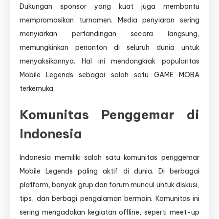
Dukungan sponsor yang kuat juga membantu
mempromosikan turnamen. Media penyiaran sering
menyiarkan pertandingan secara langsung,
memungkinkan penonton di seluruh dunia untuk
menyaksikannya. Hal ini mendongkrak popularitas
Mobile Legends sebagai salah satu GAME MOBA
terkemuka.
Komunitas Penggemar di
Indonesia
Indonesia memiliki salah satu komunitas penggemar
Mobile Legends paling aktif di dunia. Di berbagai
platform, banyak grup dan forum muncul untuk diskusi,
tips, dan berbagi pengalaman bermain. Komunitas ini
sering mengadakan kegiatan offline, seperti meet-up