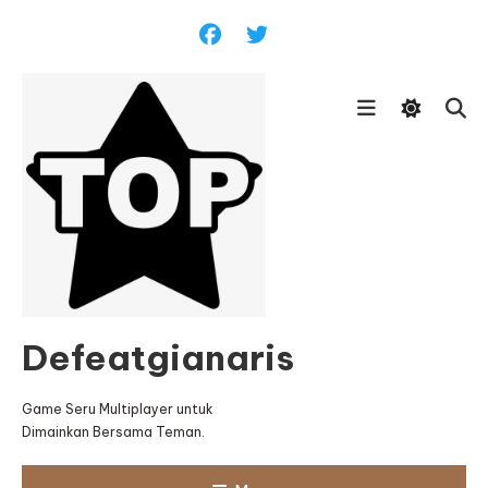
Skip
To
Content
Defeatgianaris
Game Seru Multiplayer untuk
Dimainkan Bersama Teman.