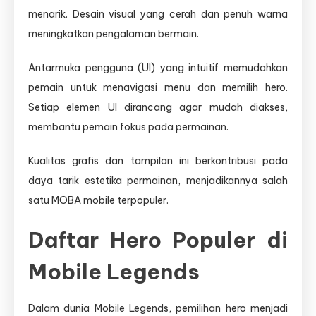
menarik. Desain visual yang cerah dan penuh warna
meningkatkan pengalaman bermain.
Antarmuka pengguna (UI) yang intuitif memudahkan
pemain untuk menavigasi menu dan memilih hero.
Setiap elemen UI dirancang agar mudah diakses,
membantu pemain fokus pada permainan.
Kualitas grafis dan tampilan ini berkontribusi pada
daya tarik estetika permainan, menjadikannya salah
satu MOBA mobile terpopuler.
Daftar Hero Populer di
Mobile Legends
Dalam dunia Mobile Legends, pemilihan hero menjadi