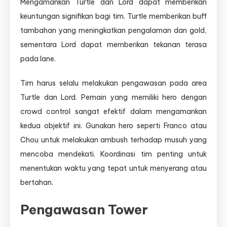
Mengamankan Turtle dan Lord dapat memberikan
keuntungan signifikan bagi tim. Turtle memberikan buff
tambahan yang meningkatkan pengalaman dan gold,
sementara Lord dapat memberikan tekanan terasa
pada lane.
Tim harus selalu melakukan pengawasan pada area
Turtle dan Lord. Pemain yang memiliki hero dengan
crowd control sangat efektif dalam mengamankan
kedua objektif ini. Gunakan hero seperti Franco atau
Chou untuk melakukan ambush terhadap musuh yang
mencoba mendekati. Koordinasi tim penting untuk
menentukan waktu yang tepat untuk menyerang atau
bertahan.
Pengawasan Tower