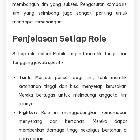
membangun tim yang sukses. Pengaturan komposisi
tim yang seimbang juga sangat penting untuk
mencapai kemenangan.
Penjelasan Setiap Role
Setiap role dalam Mobile Legend memiliki fungsi dan
tanggung jawab spesifik.
Tank:
Menjadi perisai bagi tim, tank memiliki
ketahanan tinggi dan bisa menyerap kerusakan.
Mereka bertugas untuk melindungi anggota tim
lainnya.
Fighter:
Role ini menggabungkan kemampuan
menyerang dan bertahan. Mereka dapat
memberikan damage tinggi sekaligus bertahan di
garis depan.