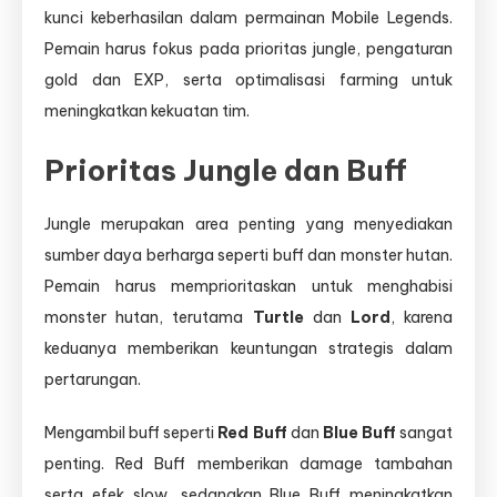
kunci keberhasilan dalam permainan Mobile Legends.
Pemain harus fokus pada prioritas jungle, pengaturan
gold dan EXP, serta optimalisasi farming untuk
meningkatkan kekuatan tim.
Prioritas Jungle dan Buff
Jungle merupakan area penting yang menyediakan
sumber daya berharga seperti buff dan monster hutan.
Pemain harus memprioritaskan untuk menghabisi
monster hutan, terutama
Turtle
dan
Lord
, karena
keduanya memberikan keuntungan strategis dalam
pertarungan.
Mengambil buff seperti
Red Buff
dan
Blue Buff
sangat
penting. Red Buff memberikan damage tambahan
serta efek slow, sedangkan Blue Buff meningkatkan