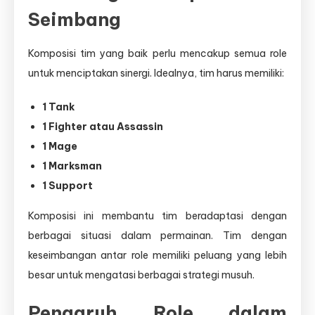
Seimbang
Komposisi tim yang baik perlu mencakup semua role
untuk menciptakan sinergi. Idealnya, tim harus memiliki:
1 Tank
1 Fighter atau Assassin
1 Mage
1 Marksman
1 Support
Komposisi ini membantu tim beradaptasi dengan
berbagai situasi dalam permainan. Tim dengan
keseimbangan antar role memiliki peluang yang lebih
besar untuk mengatasi berbagai strategi musuh.
Pengaruh Role dalam