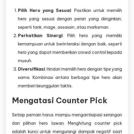
Pilih Hero yang Sesuai
: Pastikan untuk memilih
hero yang sesuai dengan peran yang diinginkan,
seperti tank, mage, assassin, atau marksman.
Perhatikan Sinergi
: Pilih hero yang memiliki
kemampuan untuk berinteraksi dengan baik, seperti
hero yang dapat memberikan crowd control kepada
musuh.
Diversifikasi
: Hindari memilih hero dengan tipe yang
sama. Kombinasi antara berbagai tipe hero akan
memberi keunggulan taktis.
Mengatasi Counter Pick
Setiap pemain harus mampu mengantisipasi serangan
dari pilihan hero lawan. Menghitung counter pick
adalah kunci untuk mengurangi dampak negatif saat