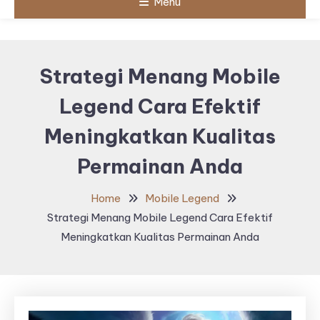
Menu
Strategi Menang Mobile
Legend Cara Efektif
Meningkatkan Kualitas
Permainan Anda
Home
Mobile Legend
Strategi Menang Mobile Legend Cara Efektif
Meningkatkan Kualitas Permainan Anda