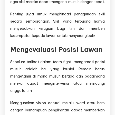
agar skill mereka dapat mengenai musuh dengan tepat.
Penting juga untuk menghindari penggunaan skill
secara sembarangan. Skill yang terbuang hanya
menyebabkan kerugian bagi tim dan memberi
kesempatan kepada lawan untuk menyerang balik.
Mengevaluasi Posisi Lawan
Sebelum terlibat dalam team fight, mengamati posisi
musuh adalah hal yang krusial. Pemain harus
mengetahui di mana musuh berada dan bagaimana
mereka dapat mengintervensi atau melindungi
anggota tim.
Menggunakan vision control melalui ward atau hero
dengan kemampuan penglihatan dapat memberikan