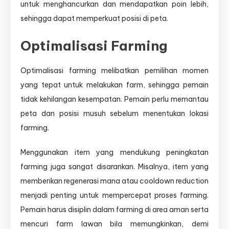
untuk menghancurkan dan mendapatkan poin lebih,
sehingga dapat memperkuat posisi di peta.
Optimalisasi Farming
Optimalisasi farming melibatkan pemilihan momen
yang tepat untuk melakukan farm, sehingga pemain
tidak kehilangan kesempatan. Pemain perlu memantau
peta dan posisi musuh sebelum menentukan lokasi
farming.
Menggunakan item yang mendukung peningkatan
farming juga sangat disarankan. Misalnya, item yang
memberikan regenerasi mana atau cooldown reduction
menjadi penting untuk mempercepat proses farming.
Pemain harus disiplin dalam farming di area aman serta
mencuri farm lawan bila memungkinkan, demi