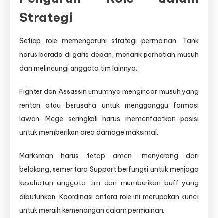
Strategi
Setiap role memengaruhi strategi permainan. Tank
harus berada di garis depan, menarik perhatian musuh
dan melindungi anggota tim lainnya.
Fighter dan Assassin umumnya mengincar musuh yang
rentan atau berusaha untuk mengganggu formasi
lawan. Mage seringkali harus memanfaatkan posisi
untuk memberikan area damage maksimal.
Marksman harus tetap aman, menyerang dari
belakang, sementara Support berfungsi untuk menjaga
kesehatan anggota tim dan memberikan buff yang
dibutuhkan. Koordinasi antara role ini merupakan kunci
untuk meraih kemenangan dalam permainan.