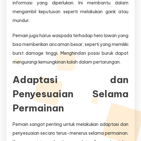
informasi yang diperlukan. Ini membantu dalam
mengambil keputusan seperti melakukan gank atau
mundur.
Pemain juga harus waspada terhadap hero lawan yang
bisa memberikan ancaman besar, seperti yang memiliki
burst damage tinggi. Menghindari posisi buruk dapat
mengurangi kemungkinan kalah dalam pertarungan.
Adaptasi dan
Penyesuaian Selama
Permainan
Pemain sangat penting untuk melakukan adaptasi dan
penyesuaian secara terus-menerus selama permainan.