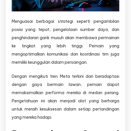
Menguasai berbagai strategi seperti pengambilan
posisi yang tepat, pengelolaan sumber daya, dan
penghindaran gank musuh akan membawa permainan
ke tingkat yang lebih tinggi. Pemain yang
mengoptimalkan komunikasi dan koordinasi tim juga
memiliki keunggulan dalam persaingan.
Dengan mengikuti tren Meta terkini dan beradaptasi
dengan gaya bermain lawan, pemain dapat
memaksimalkan performa mereka di medan perang.
Pengetahuan ini akan menjadi alat yang berharga
untuk meraih kesuksesan dalam setiap pertandingan
yang mereka hadapi.