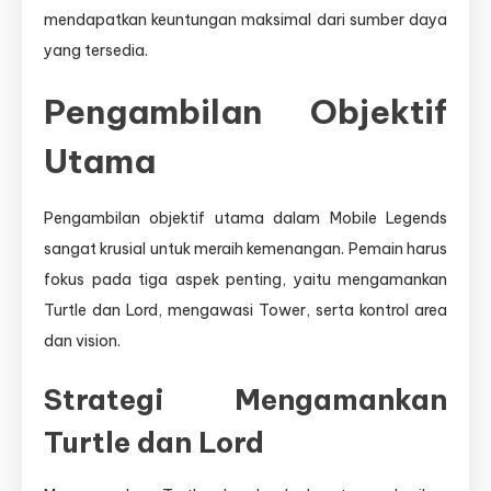
mendapatkan keuntungan maksimal dari sumber daya
yang tersedia.
Pengambilan Objektif
Utama
Pengambilan objektif utama dalam Mobile Legends
sangat krusial untuk meraih kemenangan. Pemain harus
fokus pada tiga aspek penting, yaitu mengamankan
Turtle dan Lord, mengawasi Tower, serta kontrol area
dan vision.
Strategi Mengamankan
Turtle dan Lord