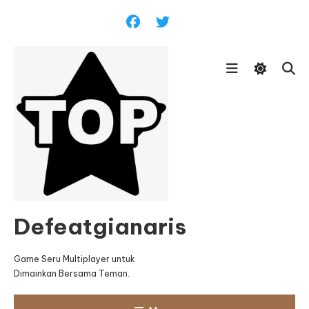
Skip
To
Content
Defeatgianaris
Game Seru Multiplayer untuk
Dimainkan Bersama Teman.