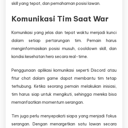
skill yang tepat, dan pemahaman posisi lawan.
Komunikasi Tim Saat War
Komunikasi yang jelas dan tepat waktu menjadi kunci
dalam setiap pertarungan tim. Pemain harus
menginformasikan posisi musuh, cooldown skill, dan
kondisi kesehatan hero secara real-time.
Penggunaan aplikasi komunikasi seperti Discord atau
fitur chat dalam game dapat membantu tim tetap
terhubung. Ketika seorang pemain melakukan inisiasi,
tim harus siap untuk mengikuti, sehingga mereka bisa
memanfaatkan momentum serangan.
Tim juga perlu menyepakati siapa yang menjadi fokus
serangan. Dengan menargetkan satu lawan secara