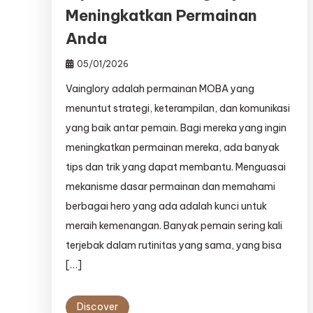
Meningkatkan Permainan
Anda
05/01/2026
Vainglory adalah permainan MOBA yang
menuntut strategi, keterampilan, dan komunikasi
yang baik antar pemain. Bagi mereka yang ingin
meningkatkan permainan mereka, ada banyak
tips dan trik yang dapat membantu. Menguasai
mekanisme dasar permainan dan memahami
berbagai hero yang ada adalah kunci untuk
meraih kemenangan. Banyak pemain sering kali
terjebak dalam rutinitas yang sama, yang bisa
[…]
Discover