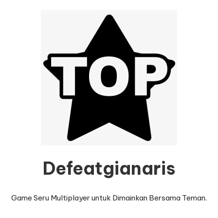
Defeatgianaris
Game Seru Multiplayer untuk Dimainkan Bersama Teman.