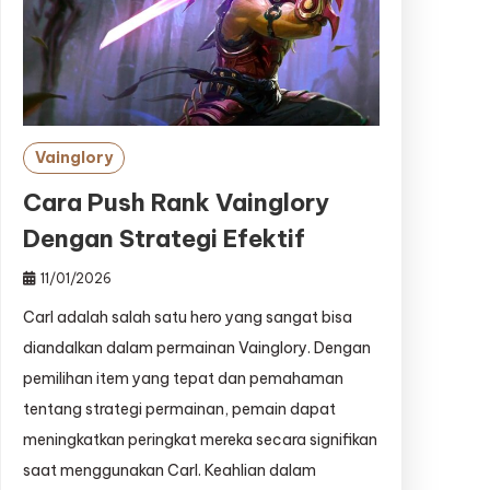
Vainglory
Cara Push Rank Vainglory
Dengan Strategi Efektif
11/01/2026
Carl adalah salah satu hero yang sangat bisa
diandalkan dalam permainan Vainglory. Dengan
pemilihan item yang tepat dan pemahaman
tentang strategi permainan, pemain dapat
meningkatkan peringkat mereka secara signifikan
saat menggunakan Carl. Keahlian dalam