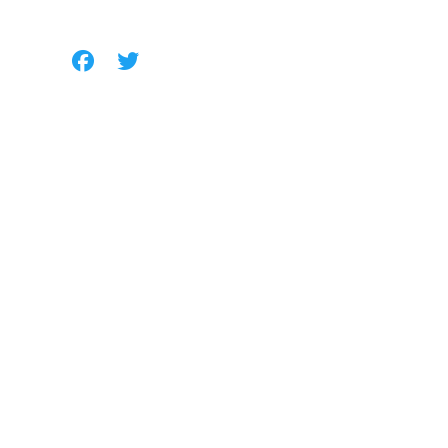
Skip
To
Content