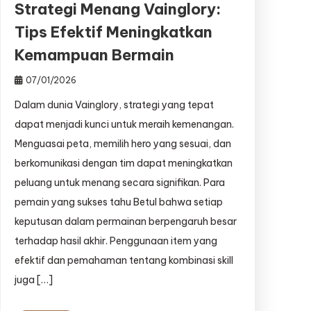
Strategi Menang Vainglory:
Tips Efektif Meningkatkan
Kemampuan Bermain
07/01/2026
Dalam dunia Vainglory, strategi yang tepat
dapat menjadi kunci untuk meraih kemenangan.
Menguasai peta, memilih hero yang sesuai, dan
berkomunikasi dengan tim dapat meningkatkan
peluang untuk menang secara signifikan. Para
pemain yang sukses tahu Betul bahwa setiap
keputusan dalam permainan berpengaruh besar
terhadap hasil akhir. Penggunaan item yang
efektif dan pemahaman tentang kombinasi skill
juga […]