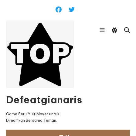
Skip
To
Content
Defeatgianaris
Game Seru Multiplayer untuk
Dimainkan Bersama Teman.