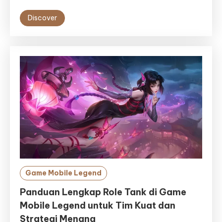
Discover
Game Mobile Legend
Panduan Lengkap Role Tank di Game
Mobile Legend untuk Tim Kuat dan
Strategi Menang