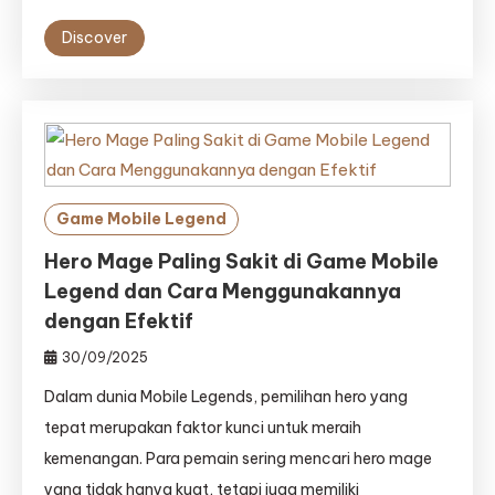
Discover
Game Mobile Legend
Hero Mage Paling Sakit di Game Mobile
Legend dan Cara Menggunakannya
dengan Efektif
30/09/2025
Dalam dunia Mobile Legends, pemilihan hero yang
tepat merupakan faktor kunci untuk meraih
kemenangan. Para pemain sering mencari hero mage
yang tidak hanya kuat, tetapi juga memiliki