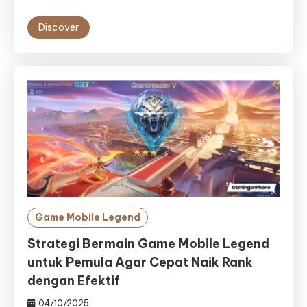
Discover
Game Mobile Legend
Strategi Bermain Game Mobile Legend
untuk Pemula Agar Cepat Naik Rank
dengan Efektif
04/10/2025