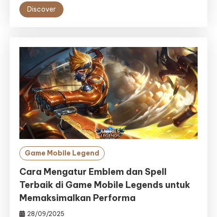
Discover
Game Mobile Legend
Cara Mengatur Emblem dan Spell
Terbaik di Game Mobile Legends untuk
Memaksimalkan Performa
28/09/2025