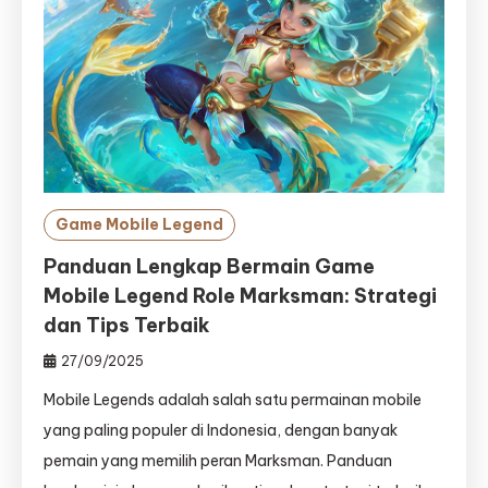
Game Mobile Legend
Panduan Lengkap Bermain Game
Mobile Legend Role Marksman: Strategi
dan Tips Terbaik
27/09/2025
Mobile Legends adalah salah satu permainan mobile
yang paling populer di Indonesia, dengan banyak
pemain yang memilih peran Marksman. Panduan