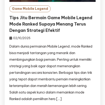
Game Mobile Legend
Tips Jitu Bermain Game Mobile Legend
Mode Ranked Supaya Menang Terus
Dengan Strategi Efektif
02/10/2025
Dalam dunia permainan Mobile Legend, mode Ranked
bisa menjadi tantangan yang menarik dan
membingungkan bagi pemain. Penting untuk memiliki
strategi yang baik agar dapat memenangkan
pertandingan secara konsisten. Berbagai tips dan trik
yang tepat dapat membantu pemain meningkatkan
keterampilan dan meraih kemenangan lebih sering.
Salah satu aspek kunci dalam memainkan mode
Ranked adalah pemilihan hero […]