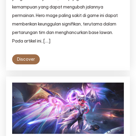
kemampuan yang dapat mengubah jalannya
permainan. Hero mage paling sakit di game ini dapat
memberikan keunggulan signifikan, terutama dalam
pertarungan tim dan menghancurkan base lawan.
Pada artikel ini, […]
Discover