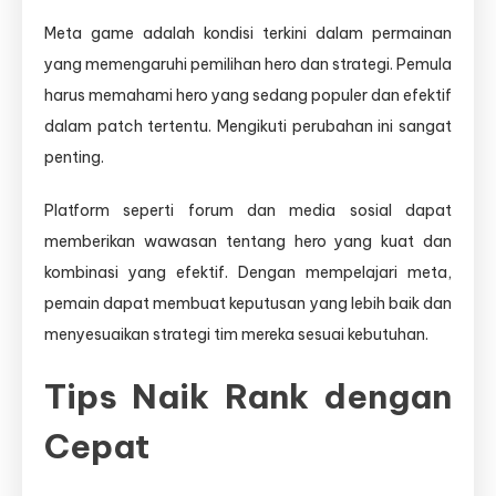
Meta game adalah kondisi terkini dalam permainan
yang memengaruhi pemilihan hero dan strategi. Pemula
harus memahami hero yang sedang populer dan efektif
dalam patch tertentu. Mengikuti perubahan ini sangat
penting.
Platform seperti forum dan media sosial dapat
memberikan wawasan tentang hero yang kuat dan
kombinasi yang efektif. Dengan mempelajari meta,
pemain dapat membuat keputusan yang lebih baik dan
menyesuaikan strategi tim mereka sesuai kebutuhan.
Tips Naik Rank dengan
Cepat