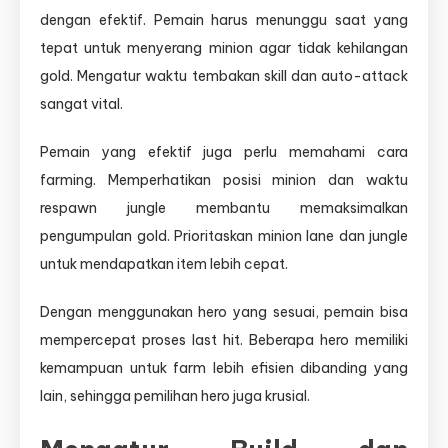
dengan efektif. Pemain harus menunggu saat yang
tepat untuk menyerang minion agar tidak kehilangan
gold. Mengatur waktu tembakan skill dan auto-attack
sangat vital.
Pemain yang efektif juga perlu memahami cara
farming. Memperhatikan posisi minion dan waktu
respawn jungle membantu memaksimalkan
pengumpulan gold. Prioritaskan minion lane dan jungle
untuk mendapatkan item lebih cepat.
Dengan menggunakan hero yang sesuai, pemain bisa
mempercepat proses last hit. Beberapa hero memiliki
kemampuan untuk farm lebih efisien dibanding yang
lain, sehingga pemilihan hero juga krusial.