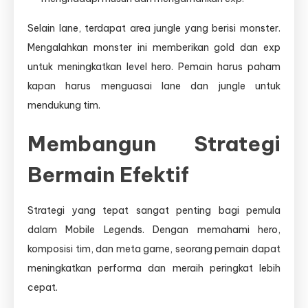
Selain lane, terdapat area jungle yang berisi monster.
Mengalahkan monster ini memberikan gold dan exp
untuk meningkatkan level hero. Pemain harus paham
kapan harus menguasai lane dan jungle untuk
mendukung tim.
Membangun Strategi
Bermain Efektif
Strategi yang tepat sangat penting bagi pemula
dalam Mobile Legends. Dengan memahami hero,
komposisi tim, dan meta game, seorang pemain dapat
meningkatkan performa dan meraih peringkat lebih
cepat.