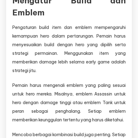
Mengatur Build dan
Emblem
Pengaturan build item dan emblem mempengaruhi
kemampuan hero dalam pertarungan. Pemain harus
menyesuaikan build dengan hero yang dipilih serta
strategi permainan. Menggunakan item yang
memberikan damage lebih selama early game adalah
strategi jitu.
Pemain harus mengenali emblem yang paling sesuai
untuk hero mereka. Misalnya, emblem Assassin untuk
hero dengan damage tinggi atau emblem Tank untuk
peran sebagai penghalang. Setiap emblem
memberikan keunggulan tertentu yang harus diketahui.
Mencoba berbagai kombinasi build juga penting. Setiap