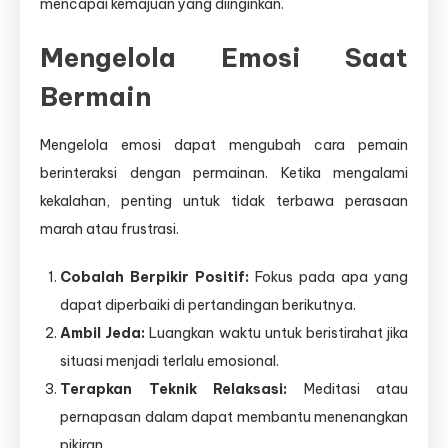
mencapai kemajuan yang diinginkan.
Mengelola Emosi Saat
Bermain
Mengelola emosi dapat mengubah cara pemain
berinteraksi dengan permainan. Ketika mengalami
kekalahan, penting untuk tidak terbawa perasaan
marah atau frustrasi.
Cobalah Berpikir Positif:
Fokus pada apa yang
dapat diperbaiki di pertandingan berikutnya.
Ambil Jeda:
Luangkan waktu untuk beristirahat jika
situasi menjadi terlalu emosional.
Terapkan Teknik Relaksasi:
Meditasi atau
pernapasan dalam dapat membantu menenangkan
pikiran.