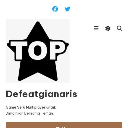
Skip
To
Content
Defeatgianaris
Game Seru Multiplayer untuk
Dimainkan Bersama Teman.