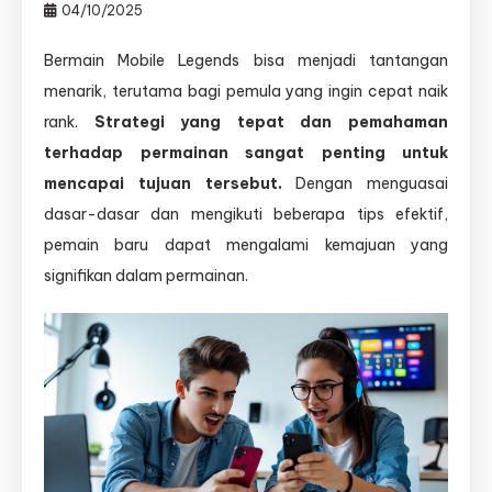
04/10/2025
Bermain Mobile Legends bisa menjadi tantangan
menarik, terutama bagi pemula yang ingin cepat naik
rank.
Strategi yang tepat dan pemahaman
terhadap permainan sangat penting untuk
mencapai tujuan tersebut.
Dengan menguasai
dasar-dasar dan mengikuti beberapa tips efektif,
pemain baru dapat mengalami kemajuan yang
signifikan dalam permainan.