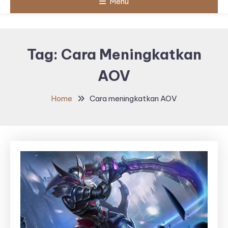
Menu
Tag:
Cara Meningkatkan
AOV
Home
Cara meningkatkan AOV