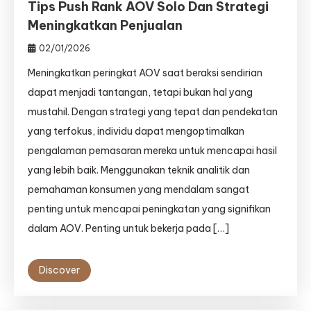
Tips Push Rank AOV Solo Dan Strategi
Meningkatkan Penjualan
02/01/2026
Meningkatkan peringkat AOV saat beraksi sendirian
dapat menjadi tantangan, tetapi bukan hal yang
mustahil. Dengan strategi yang tepat dan pendekatan
yang terfokus, individu dapat mengoptimalkan
pengalaman pemasaran mereka untuk mencapai hasil
yang lebih baik. Menggunakan teknik analitik dan
pemahaman konsumen yang mendalam sangat
penting untuk mencapai peningkatan yang signifikan
dalam AOV. Penting untuk bekerja pada […]
Discover