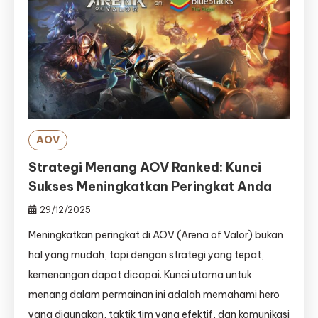
AOV
Strategi Menang AOV Ranked: Kunci
Sukses Meningkatkan Peringkat Anda
29/12/2025
Meningkatkan peringkat di AOV (Arena of Valor) bukan
hal yang mudah, tapi dengan strategi yang tepat,
kemenangan dapat dicapai. Kunci utama untuk
menang dalam permainan ini adalah memahami hero
yang digunakan, taktik tim yang efektif, dan komunikasi