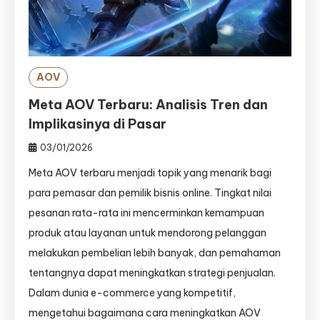
AOV
Meta AOV Terbaru: Analisis Tren dan
Implikasinya di Pasar
03/01/2026
Meta AOV terbaru menjadi topik yang menarik bagi
para pemasar dan pemilik bisnis online. Tingkat nilai
pesanan rata-rata ini mencerminkan kemampuan
produk atau layanan untuk mendorong pelanggan
melakukan pembelian lebih banyak, dan pemahaman
tentangnya dapat meningkatkan strategi penjualan.
Dalam dunia e-commerce yang kompetitif,
mengetahui bagaimana cara meningkatkan AOV