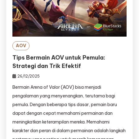
AOV
Tips Bermain AOV untuk Pemula:
Strategi dan Trik Efektif
26/12/2025
Bermain Arena of Valor (AOV) bisa menjadi
pengalaman yang menyenangkan, terutama bagi
pemula. Dengan beberapa tips dasar, pemain baru
dapat dengan cepat memahami permainan dan
meningkatkan keterampilan mereka. Memahami
karakter dan peran di dalam permainan adalah langkah