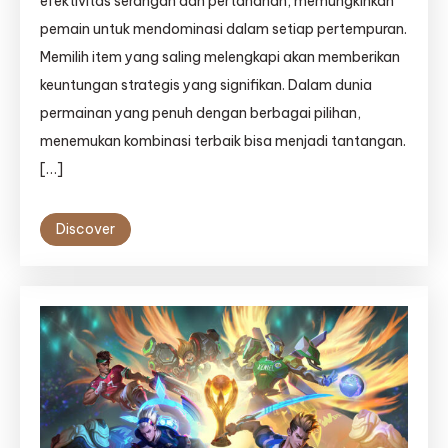
efektivitas serangan dan pertahanan, memungkinkan
pemain untuk mendominasi dalam setiap pertempuran.
Memilih item yang saling melengkapi akan memberikan
keuntungan strategis yang signifikan. Dalam dunia
permainan yang penuh dengan berbagai pilihan,
menemukan kombinasi terbaik bisa menjadi tantangan.
[…]
Discover