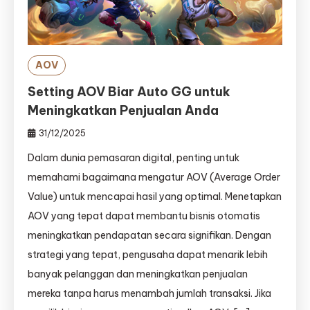
AOV
Setting AOV Biar Auto GG untuk
Meningkatkan Penjualan Anda
31/12/2025
Dalam dunia pemasaran digital, penting untuk
memahami bagaimana mengatur AOV (Average Order
Value) untuk mencapai hasil yang optimal. Menetapkan
AOV yang tepat dapat membantu bisnis otomatis
meningkatkan pendapatan secara signifikan. Dengan
strategi yang tepat, pengusaha dapat menarik lebih
banyak pelanggan dan meningkatkan penjualan
mereka tanpa harus menambah jumlah transaksi. Jika