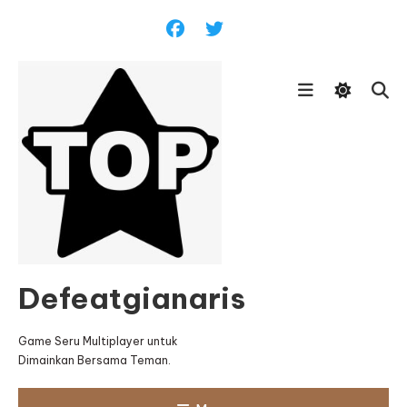
Skip
To
Content
Defeatgianaris
Game Seru Multiplayer untuk
Dimainkan Bersama Teman.