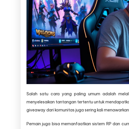
Salah satu cara yang paling umum adalah melalu
menyelesaikan tantangan tertentu untuk mendapatkan h
giveaway dari komunitas juga sering kali menawarkan
Pemain juga bisa memanfaatkan sistem RP dan cu