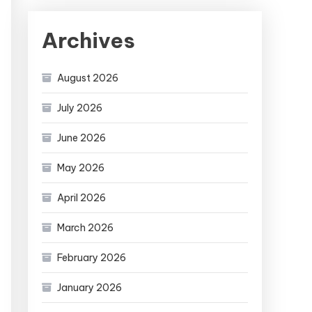
Archives
August 2026
July 2026
June 2026
May 2026
April 2026
March 2026
February 2026
January 2026