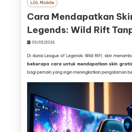
LOL Mobile
Cara Mendapatkan Skin
Legends: Wild Rift Tan
09/05/2026
Di dunia League of Legends: Wild Rift, skin menamb
beberapa cara untuk mendapatkan skin gratis
bagi pemain yang ingin meningkatkan pengalaman b