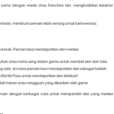
rja sama dengan merek atau franchise lain, menghadirkan karakter
erbeda, membuat pemain lebih senang untuk berinvestasi.
pa metode. Pemain bisa mendapatkan skin melalui:
han atau mata uang dalam game untuk membeli skin dari toko.
ang ada, di mana pemain bisa mendapatkan skin sebagai hadiah.
 Battle Pass untuk mendapatkan skin eksklusif.
adiah harian atau mingguan yang diberikan oleh game.
emain dengan berbagai cara untuk memperoleh skin yang mereka