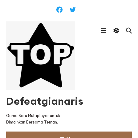
Skip
To
Content
Defeatgianaris
Game Seru Multiplayer untuk
Dimainkan Bersama Teman.