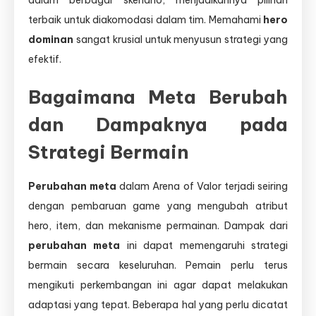
terbaik untuk diakomodasi dalam tim. Memahami
hero
dominan
sangat krusial untuk menyusun strategi yang
efektif.
Bagaimana Meta Berubah
dan Dampaknya pada
Strategi Bermain
Perubahan meta
dalam Arena of Valor terjadi seiring
dengan pembaruan game yang mengubah atribut
hero, item, dan mekanisme permainan. Dampak dari
perubahan meta
ini dapat memengaruhi strategi
bermain secara keseluruhan. Pemain perlu terus
mengikuti perkembangan ini agar dapat melakukan
adaptasi yang tepat. Beberapa hal yang perlu dicatat