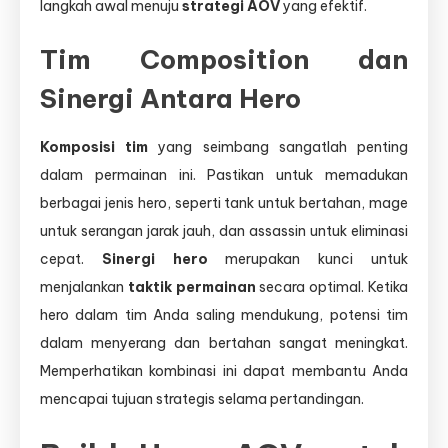
langkah awal menuju
strategi AOV
yang efektif.
Tim Composition dan
Sinergi Antara Hero
Komposisi tim
yang seimbang sangatlah penting
dalam permainan ini. Pastikan untuk memadukan
berbagai jenis hero, seperti tank untuk bertahan, mage
untuk serangan jarak jauh, dan assassin untuk eliminasi
cepat.
Sinergi hero
merupakan kunci untuk
menjalankan
taktik permainan
secara optimal. Ketika
hero dalam tim Anda saling mendukung, potensi tim
dalam menyerang dan bertahan sangat meningkat.
Memperhatikan kombinasi ini dapat membantu Anda
mencapai tujuan strategis selama pertandingan.