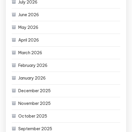
July 2026
June 2026
May 2026
April 2026
March 2026
February 2026
January 2026
December 2025
November 2025
October 2025
September 2025