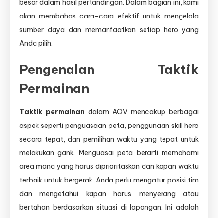
besar dalam hasil pertandingan. Dalam bagian ini, kami
akan membahas cara-cara efektif untuk mengelola
sumber daya dan memanfaatkan setiap hero yang
Anda pilih.
Pengenalan Taktik
Permainan
Taktik permainan
dalam AOV mencakup berbagai
aspek seperti penguasaan peta, penggunaan skill hero
secara tepat, dan pemilihan waktu yang tepat untuk
melakukan gank. Menguasai peta berarti memahami
area mana yang harus diprioritaskan dan kapan waktu
terbaik untuk bergerak. Anda perlu mengatur posisi tim
dan mengetahui kapan harus menyerang atau
bertahan berdasarkan situasi di lapangan. Ini adalah