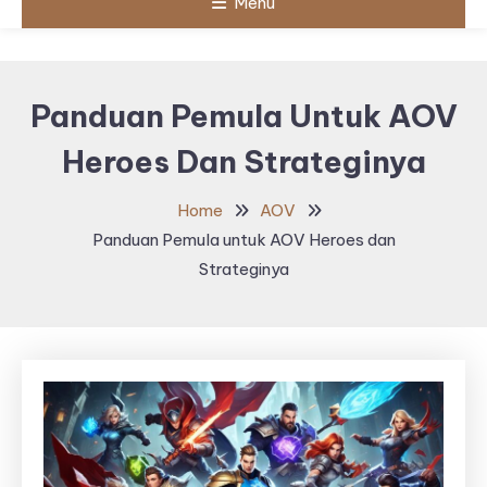
Menu
Panduan Pemula Untuk AOV
Heroes Dan Strateginya
Home
AOV
Panduan Pemula untuk AOV Heroes dan
Strateginya