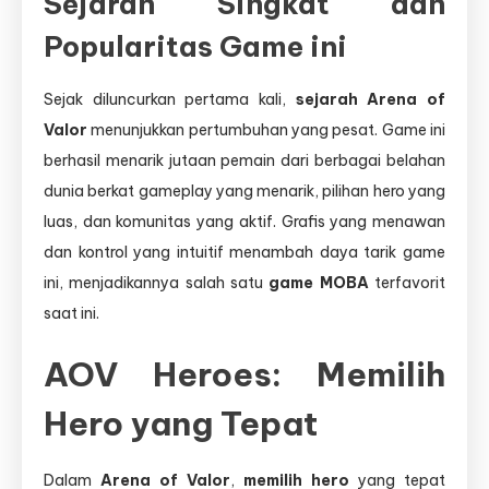
Sejarah Singkat dan
Popularitas Game ini
Sejak diluncurkan pertama kali,
sejarah Arena of
Valor
menunjukkan pertumbuhan yang pesat. Game ini
berhasil menarik jutaan pemain dari berbagai belahan
dunia berkat gameplay yang menarik, pilihan hero yang
luas, dan komunitas yang aktif. Grafis yang menawan
dan kontrol yang intuitif menambah daya tarik game
ini, menjadikannya salah satu
game MOBA
terfavorit
saat ini.
AOV Heroes: Memilih
Hero yang Tepat
Dalam
Arena of Valor
,
memilih hero
yang tepat