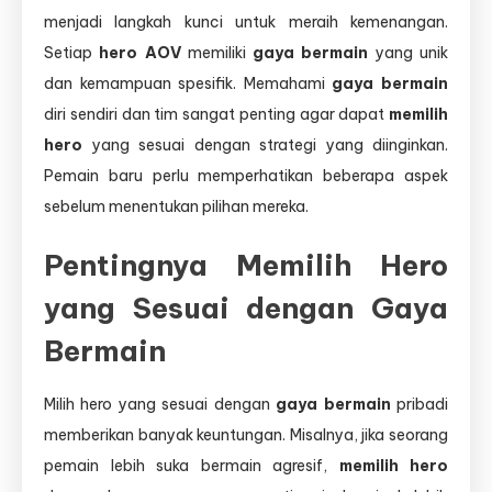
menjadi langkah kunci untuk meraih kemenangan.
Setiap
hero AOV
memiliki
gaya bermain
yang unik
dan kemampuan spesifik. Memahami
gaya bermain
diri sendiri dan tim sangat penting agar dapat
memilih
hero
yang sesuai dengan strategi yang diinginkan.
Pemain baru perlu memperhatikan beberapa aspek
sebelum menentukan pilihan mereka.
Pentingnya Memilih Hero
yang Sesuai dengan Gaya
Bermain
Milih hero yang sesuai dengan
gaya bermain
pribadi
memberikan banyak keuntungan. Misalnya, jika seorang
pemain lebih suka bermain agresif,
memilih hero