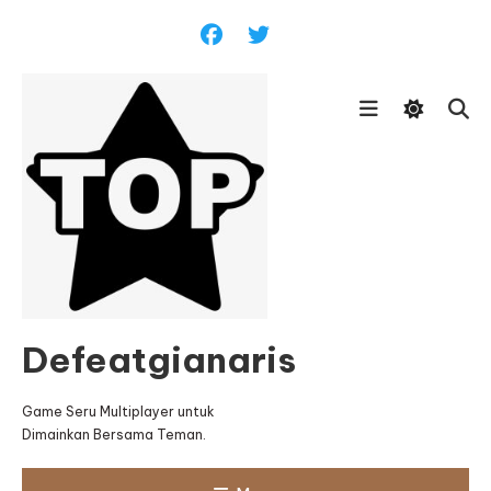
Skip
To
Content
Defeatgianaris
Game Seru Multiplayer untuk
Dimainkan Bersama Teman.