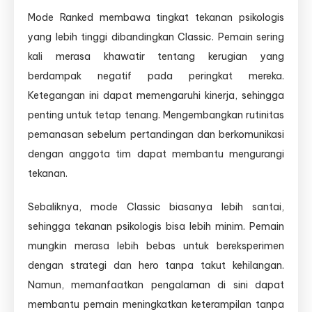
Mode Ranked membawa tingkat tekanan psikologis
yang lebih tinggi dibandingkan Classic. Pemain sering
kali merasa khawatir tentang kerugian yang
berdampak negatif pada peringkat mereka.
Ketegangan ini dapat memengaruhi kinerja, sehingga
penting untuk tetap tenang. Mengembangkan rutinitas
pemanasan sebelum pertandingan dan berkomunikasi
dengan anggota tim dapat membantu mengurangi
tekanan.
Sebaliknya, mode Classic biasanya lebih santai,
sehingga tekanan psikologis bisa lebih minim. Pemain
mungkin merasa lebih bebas untuk bereksperimen
dengan strategi dan hero tanpa takut kehilangan.
Namun, memanfaatkan pengalaman di sini dapat
membantu pemain meningkatkan keterampilan tanpa