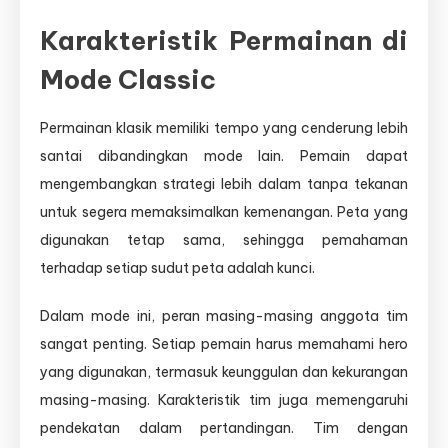
Karakteristik Permainan di
Mode Classic
Permainan klasik memiliki tempo yang cenderung lebih
santai dibandingkan mode lain. Pemain dapat
mengembangkan strategi lebih dalam tanpa tekanan
untuk segera memaksimalkan kemenangan. Peta yang
digunakan tetap sama, sehingga pemahaman
terhadap setiap sudut peta adalah kunci.
Dalam mode ini, peran masing-masing anggota tim
sangat penting. Setiap pemain harus memahami hero
yang digunakan, termasuk keunggulan dan kekurangan
masing-masing. Karakteristik tim juga memengaruhi
pendekatan dalam pertandingan. Tim dengan