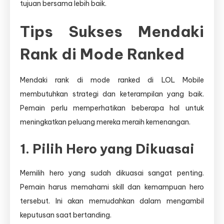
tujuan bersama lebih baik.
Tips Sukses Mendaki
Rank di Mode Ranked
Mendaki rank di mode ranked di LOL Mobile
membutuhkan strategi dan keterampilan yang baik.
Pemain perlu memperhatikan beberapa hal untuk
meningkatkan peluang mereka meraih kemenangan.
1.
Pilih Hero yang Dikuasai
Memilih hero yang sudah dikuasai sangat penting.
Pemain harus memahami skill dan kemampuan hero
tersebut. Ini akan memudahkan dalam mengambil
keputusan saat bertanding.