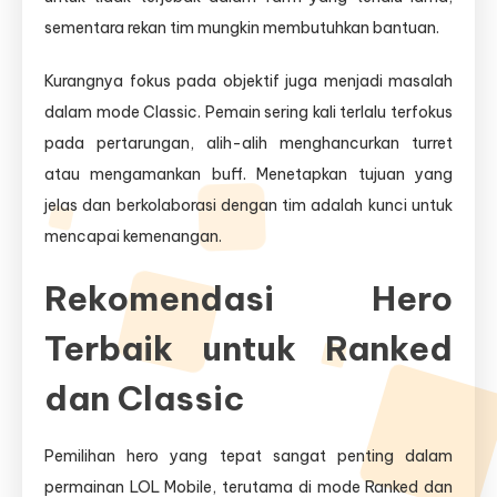
sementara rekan tim mungkin membutuhkan bantuan.
Kurangnya fokus pada objektif juga menjadi masalah
dalam mode Classic. Pemain sering kali terlalu terfokus
pada pertarungan, alih-alih menghancurkan turret
atau mengamankan buff. Menetapkan tujuan yang
jelas dan berkolaborasi dengan tim adalah kunci untuk
mencapai kemenangan.
Rekomendasi Hero
Terbaik untuk Ranked
dan Classic
Pemilihan hero yang tepat sangat penting dalam
permainan LOL Mobile, terutama di mode Ranked dan