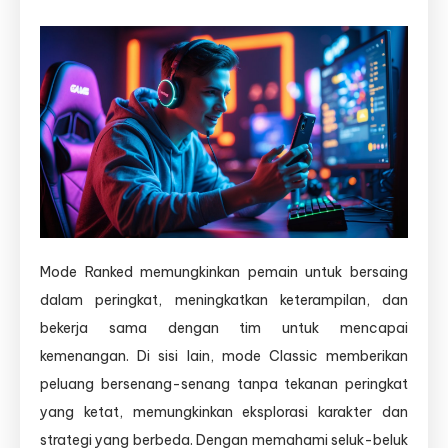
Mode Ranked memungkinkan pemain untuk bersaing
dalam peringkat, meningkatkan keterampilan, dan
bekerja sama dengan tim untuk mencapai
kemenangan. Di sisi lain, mode Classic memberikan
peluang bersenang-senang tanpa tekanan peringkat
yang ketat, memungkinkan eksplorasi karakter dan
strategi yang berbeda. Dengan memahami seluk-beluk