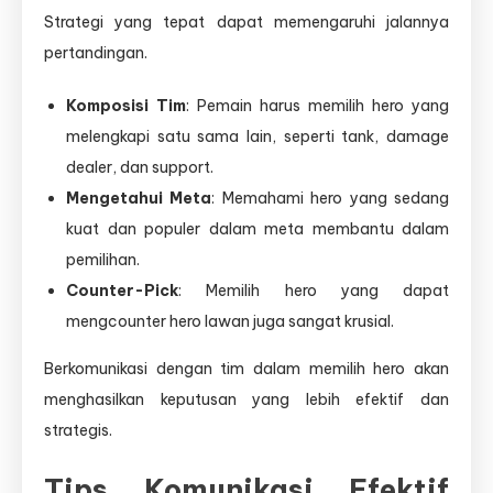
Strategi yang tepat dapat memengaruhi jalannya
pertandingan.
Komposisi Tim
: Pemain harus memilih hero yang
melengkapi satu sama lain, seperti tank, damage
dealer, dan support.
Mengetahui Meta
: Memahami hero yang sedang
kuat dan populer dalam meta membantu dalam
pemilihan.
Counter-Pick
: Memilih hero yang dapat
mengcounter hero lawan juga sangat krusial.
Berkomunikasi dengan tim dalam memilih hero akan
menghasilkan keputusan yang lebih efektif dan
strategis.
Tips Komunikasi Efektif