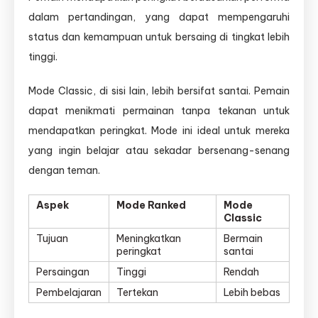
dalam pertandingan, yang dapat mempengaruhi
status dan kemampuan untuk bersaing di tingkat lebih
tinggi.
Mode Classic, di sisi lain, lebih bersifat santai. Pemain
dapat menikmati permainan tanpa tekanan untuk
mendapatkan peringkat. Mode ini ideal untuk mereka
yang ingin belajar atau sekadar bersenang-senang
dengan teman.
Aspek
Mode Ranked
Mode
Classic
Tujuan
Meningkatkan
Bermain
peringkat
santai
Persaingan
Tinggi
Rendah
Pembelajaran
Tertekan
Lebih bebas