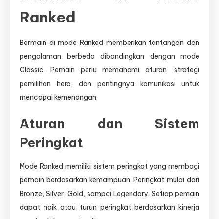
Ranked
Bermain di mode Ranked memberikan tantangan dan
pengalaman berbeda dibandingkan dengan mode
Classic. Pemain perlu memahami aturan, strategi
pemilihan hero, dan pentingnya komunikasi untuk
mencapai kemenangan.
Aturan dan Sistem
Peringkat
Mode Ranked memiliki sistem peringkat yang membagi
pemain berdasarkan kemampuan. Peringkat mulai dari
Bronze, Silver, Gold, sampai Legendary. Setiap pemain
dapat naik atau turun peringkat berdasarkan kinerja