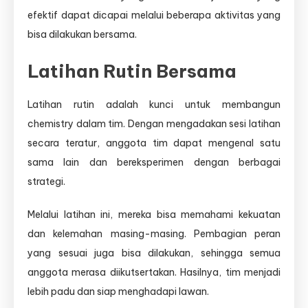
efektif dapat dicapai melalui beberapa aktivitas yang
bisa dilakukan bersama.
Latihan Rutin Bersama
Latihan rutin adalah kunci untuk membangun
chemistry dalam tim. Dengan mengadakan sesi latihan
secara teratur, anggota tim dapat mengenal satu
sama lain dan bereksperimen dengan berbagai
strategi.
Melalui latihan ini, mereka bisa memahami kekuatan
dan kelemahan masing-masing. Pembagian peran
yang sesuai juga bisa dilakukan, sehingga semua
anggota merasa diikutsertakan. Hasilnya, tim menjadi
lebih padu dan siap menghadapi lawan.