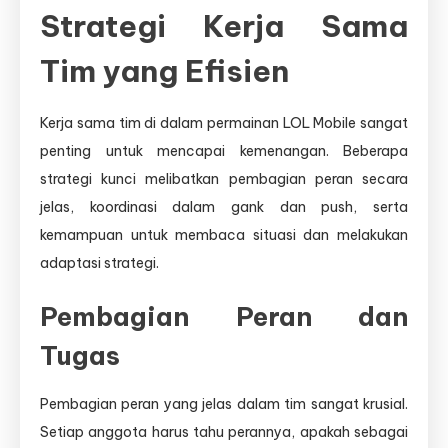
Strategi Kerja Sama
Tim yang Efisien
Kerja sama tim di dalam permainan LOL Mobile sangat
penting untuk mencapai kemenangan. Beberapa
strategi kunci melibatkan pembagian peran secara
jelas, koordinasi dalam gank dan push, serta
kemampuan untuk membaca situasi dan melakukan
adaptasi strategi.
Pembagian Peran dan
Tugas
Pembagian peran yang jelas dalam tim sangat krusial.
Setiap anggota harus tahu perannya, apakah sebagai