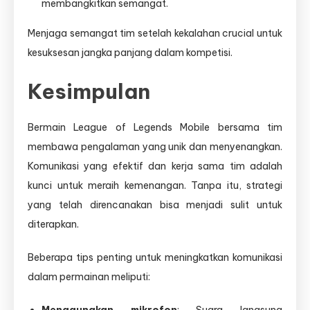
membangkitkan semangat.
Menjaga semangat tim setelah kekalahan crucial untuk
kesuksesan jangka panjang dalam kompetisi.
Kesimpulan
Bermain League of Legends Mobile bersama tim
membawa pengalaman yang unik dan menyenangkan.
Komunikasi yang efektif dan kerja sama tim adalah
kunci untuk meraih kemenangan. Tanpa itu, strategi
yang telah direncanakan bisa menjadi sulit untuk
diterapkan.
Beberapa tips penting untuk meningkatkan komunikasi
dalam permainan meliputi:
Menggunakan mikrofon
: Suara langsung