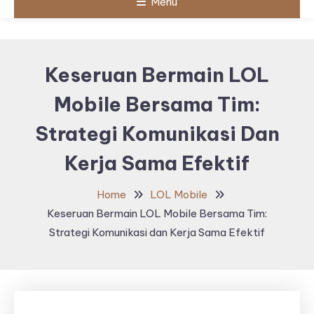
Menu
Keseruan Bermain LOL
Mobile Bersama Tim:
Strategi Komunikasi Dan
Kerja Sama Efektif
Home
LOL Mobile
Keseruan Bermain LOL Mobile Bersama Tim:
Strategi Komunikasi dan Kerja Sama Efektif