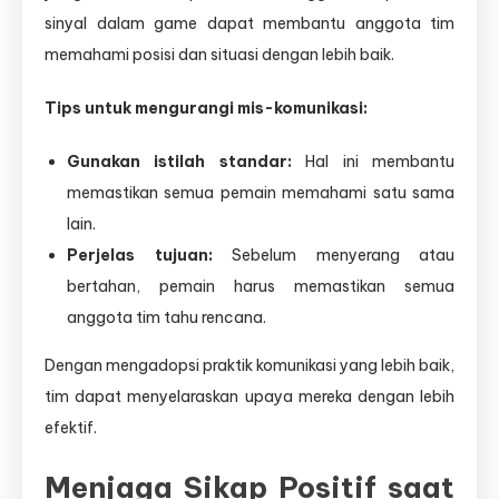
sinyal dalam game dapat membantu anggota tim
memahami posisi dan situasi dengan lebih baik.
Tips untuk mengurangi mis-komunikasi:
Gunakan istilah standar:
Hal ini membantu
memastikan semua pemain memahami satu sama
lain.
Perjelas tujuan:
Sebelum menyerang atau
bertahan, pemain harus memastikan semua
anggota tim tahu rencana.
Dengan mengadopsi praktik komunikasi yang lebih baik,
tim dapat menyelaraskan upaya mereka dengan lebih
efektif.
Menjaga Sikap Positif saat