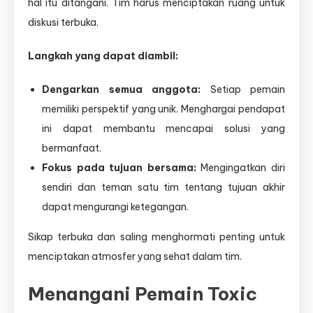
hal itu ditangani. Tim harus menciptakan ruang untuk
diskusi terbuka.
Langkah yang dapat diambil:
Dengarkan semua anggota:
Setiap pemain
memiliki perspektif yang unik. Menghargai pendapat
ini dapat membantu mencapai solusi yang
bermanfaat.
Fokus pada tujuan bersama:
Mengingatkan diri
sendiri dan teman satu tim tentang tujuan akhir
dapat mengurangi ketegangan.
Sikap terbuka dan saling menghormati penting untuk
menciptakan atmosfer yang sehat dalam tim.
Menangani Pemain Toxic