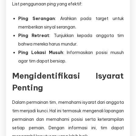
List penggunaan ping yang efektif:
Ping Serangan
: Arahkan pada target untuk
memberikan sinyal serangan.
Ping Retreat
: Tunjukkan kepada anggota tim
bahwa mereka harus mundur.
Ping Lokasi Musuh
: Informasikan posisi musuh
agar tim dapat bersiap.
Mengidentifikasi Isyarat
Penting
Dalam permainan tim, memahami isyarat dari anggota
tim menjadi kunci. Hal ini termasuk mengenali lapangan
permainan dan memahami posisi serta keterampilan
setiap pemain. Dengan informasi ini, tim dapat