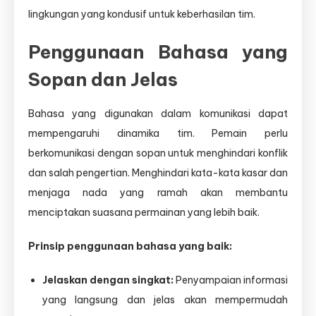
lingkungan yang kondusif untuk keberhasilan tim.
Penggunaan Bahasa yang
Sopan dan Jelas
Bahasa yang digunakan dalam komunikasi dapat
mempengaruhi dinamika tim. Pemain perlu
berkomunikasi dengan sopan untuk menghindari konflik
dan salah pengertian. Menghindari kata-kata kasar dan
menjaga nada yang ramah akan membantu
menciptakan suasana permainan yang lebih baik.
Prinsip penggunaan bahasa yang baik:
Jelaskan dengan singkat:
Penyampaian informasi
yang langsung dan jelas akan mempermudah