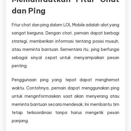
dan Ping
Fitur chat dan ping dalam LOL Mobile adalah alat yang
sangat berguna. Dengan chat, pemain dapat berbagi
strategi, memberikan informasi tentang posisi musuh,
atau meminta bantuan. Sementara itu, ping berfungsi
sebagai sinyal cepat untuk menyampaikan pesan
penting.
Penggunaan ping yang tepat dapat menghemat
waktu. Contohnya, pemain dapat menggunakan ping
untuk menginformasikan saat akan menyerang atau
meminta bantuan secara mendesak. Ini membantu tim
tetap terkoordinasi tanpa harus mengetik pesan
panjang.