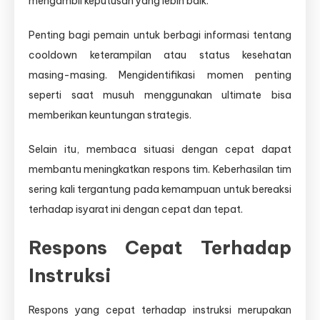
mengambil keputusan yang lebih baik.
Penting bagi pemain untuk berbagi informasi tentang
cooldown keterampilan atau status kesehatan
masing-masing. Mengidentifikasi momen penting
seperti saat musuh menggunakan ultimate bisa
memberikan keuntungan strategis.
Selain itu, membaca situasi dengan cepat dapat
membantu meningkatkan respons tim. Keberhasilan tim
sering kali tergantung pada kemampuan untuk bereaksi
terhadap isyarat ini dengan cepat dan tepat.
Respons Cepat Terhadap
Instruksi
Respons yang cepat terhadap instruksi merupakan