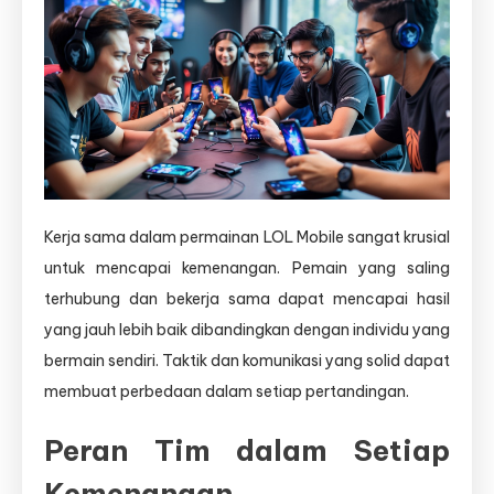
Kerja sama dalam permainan LOL Mobile sangat krusial
untuk mencapai kemenangan. Pemain yang saling
terhubung dan bekerja sama dapat mencapai hasil
yang jauh lebih baik dibandingkan dengan individu yang
bermain sendiri. Taktik dan komunikasi yang solid dapat
membuat perbedaan dalam setiap pertandingan.
Peran Tim dalam Setiap
Kemenangan