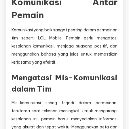
Komunikasi Antar
Pemain
Komunikasi yang baik sangat penting dalam permainan
tim seperti LOL Mobile. Pemain perlu mengatasi
kesalahan komunikasi, menjaga suasana positif, dan
menggunakan bahasa yang jelas untuk memastikan
kerjasama yang efektif.
Mengatasi Mis-Komunikasi
dalam Tim
Mis-komunikasi sering terjadi dalam permainan,
terutama saat tekanan meningkat. Untuk mengurangi
kesalahan ini, pemain harus menyediakan informasi
yang akurat dan tepat waktu. Menggunakan peta dan