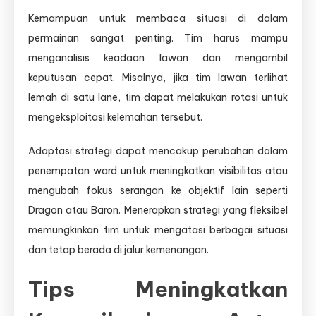
Kemampuan untuk membaca situasi di dalam
permainan sangat penting. Tim harus mampu
menganalisis keadaan lawan dan mengambil
keputusan cepat. Misalnya, jika tim lawan terlihat
lemah di satu lane, tim dapat melakukan rotasi untuk
mengeksploitasi kelemahan tersebut.
Adaptasi strategi dapat mencakup perubahan dalam
penempatan ward untuk meningkatkan visibilitas atau
mengubah fokus serangan ke objektif lain seperti
Dragon atau Baron. Menerapkan strategi yang fleksibel
memungkinkan tim untuk mengatasi berbagai situasi
dan tetap berada di jalur kemenangan.
Tips Meningkatkan