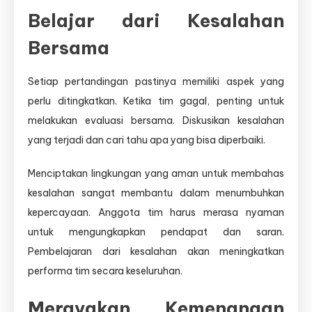
Belajar dari Kesalahan
Bersama
Setiap pertandingan pastinya memiliki aspek yang
perlu ditingkatkan. Ketika tim gagal, penting untuk
melakukan evaluasi bersama. Diskusikan kesalahan
yang terjadi dan cari tahu apa yang bisa diperbaiki.
Menciptakan lingkungan yang aman untuk membahas
kesalahan sangat membantu dalam menumbuhkan
kepercayaan. Anggota tim harus merasa nyaman
untuk mengungkapkan pendapat dan saran.
Pembelajaran dari kesalahan akan meningkatkan
performa tim secara keseluruhan.
Merayakan Kemenangan