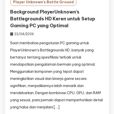
Player Unknown's Battle Ground
Background PlayerUnknown’s
Battlegrounds HD Keren untuk Setup
Gaming PC yang Optimal
22/04/2026
Saat membahas pengaturan PC gaming untuk
PlayerUnknown’s Battlegrounds HD, banyak yang
bertanya tentang spesifikasi terbaik untuk
mendapatkan pengalaman bermain yang optimal.
Menggunakan komponen yang tepat dapat
meningkatkan visual dan kinerja game secara
signifikan, menjadikannya lebih menarik dan
mendebarkan. Dengan kombinasi CPU, GPU, dan RAM
yang sesuai, para pemain dapat memperhatikan detail
yang halus dan menjalani […]