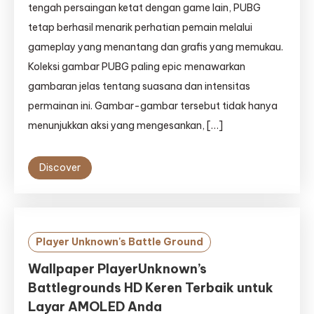
tengah persaingan ketat dengan game lain, PUBG
tetap berhasil menarik perhatian pemain melalui
gameplay yang menantang dan grafis yang memukau.
Koleksi gambar PUBG paling epic menawarkan
gambaran jelas tentang suasana dan intensitas
permainan ini. Gambar-gambar tersebut tidak hanya
menunjukkan aksi yang mengesankan, […]
Discover
Player Unknown's Battle Ground
Wallpaper PlayerUnknown’s
Battlegrounds HD Keren Terbaik untuk
Layar AMOLED Anda