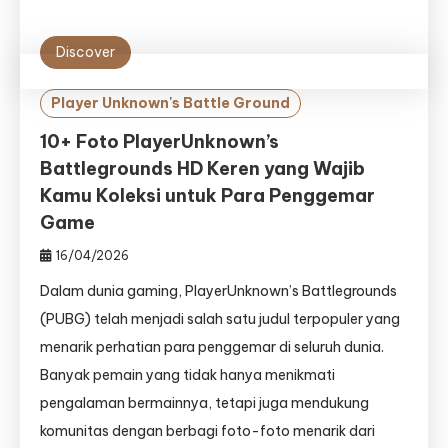
Discover
Player Unknown's Battle Ground
10+ Foto PlayerUnknown’s
Battlegrounds HD Keren yang Wajib
Kamu Koleksi untuk Para Penggemar
Game
16/04/2026
Dalam dunia gaming, PlayerUnknown’s Battlegrounds
(PUBG) telah menjadi salah satu judul terpopuler yang
menarik perhatian para penggemar di seluruh dunia.
Banyak pemain yang tidak hanya menikmati
pengalaman bermainnya, tetapi juga mendukung
komunitas dengan berbagi foto-foto menarik dari