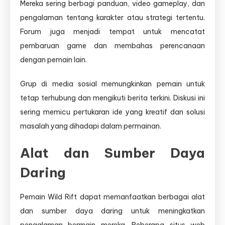
Mereka sering berbagi panduan, video gameplay, dan
pengalaman tentang karakter atau strategi tertentu.
Forum juga menjadi tempat untuk mencatat
pembaruan game dan membahas perencanaan
dengan pemain lain.
Grup di media sosial memungkinkan pemain untuk
tetap terhubung dan mengikuti berita terkini. Diskusi ini
sering memicu pertukaran ide yang kreatif dan solusi
masalah yang dihadapi dalam permainan.
Alat dan Sumber Daya
Daring
Pemain Wild Rift dapat memanfaatkan berbagai alat
dan sumber daya daring untuk meningkatkan
pengalaman bermain mereka. Beberapa situs web