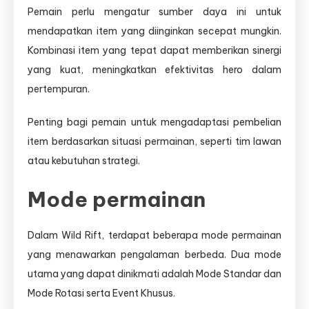
Pemain perlu mengatur sumber daya ini untuk
mendapatkan item yang diinginkan secepat mungkin.
Kombinasi item yang tepat dapat memberikan sinergi
yang kuat, meningkatkan efektivitas hero dalam
pertempuran.
Penting bagi pemain untuk mengadaptasi pembelian
item berdasarkan situasi permainan, seperti tim lawan
atau kebutuhan strategi.
Mode permainan
Dalam Wild Rift, terdapat beberapa mode permainan
yang menawarkan pengalaman berbeda. Dua mode
utama yang dapat dinikmati adalah Mode Standar dan
Mode Rotasi serta Event Khusus.