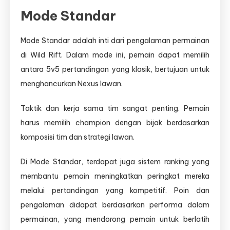
Mode Standar
Mode Standar adalah inti dari pengalaman permainan
di Wild Rift. Dalam mode ini, pemain dapat memilih
antara 5v5 pertandingan yang klasik, bertujuan untuk
menghancurkan Nexus lawan.
Taktik dan kerja sama tim sangat penting. Pemain
harus memilih champion dengan bijak berdasarkan
komposisi tim dan strategi lawan.
Di Mode Standar, terdapat juga sistem ranking yang
membantu pemain meningkatkan peringkat mereka
melalui pertandingan yang kompetitif. Poin dan
pengalaman didapat berdasarkan performa dalam
permainan, yang mendorong pemain untuk berlatih