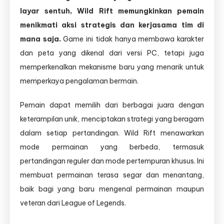
layar sentuh, Wild Rift memungkinkan pemain
menikmati aksi strategis dan kerjasama tim di
mana saja.
Game ini tidak hanya membawa karakter
dan peta yang dikenal dari versi PC, tetapi juga
memperkenalkan mekanisme baru yang menarik untuk
memperkaya pengalaman bermain.
Pemain dapat memilih dari berbagai juara dengan
keterampilan unik, menciptakan strategi yang beragam
dalam setiap pertandingan. Wild Rift menawarkan
mode permainan yang berbeda, termasuk
pertandingan reguler dan mode pertempuran khusus. Ini
membuat permainan terasa segar dan menantang,
baik bagi yang baru mengenal permainan maupun
veteran dari League of Legends.