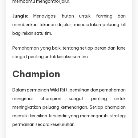
membantu mengontrol jalur.
Jungle
: Menavigasi hutan untuk farming dan
memberikan tekanan di jalur, menciptakan peluang kill
bagi rekan satu tim.
Pemahaman yang baik tentang setiap peran dan lane
sangat penting untuk kesuksesan tim.
Champion
Dalam permainan Wild Rift, pemilihan dan pemahaman
mengenai champion sangat penting untuk
meningkatkan peluang kemenangan. Setiap champion
memiliki keunikan tersendiri yang memengaruhi strategi
permainan secara keseluruhan.