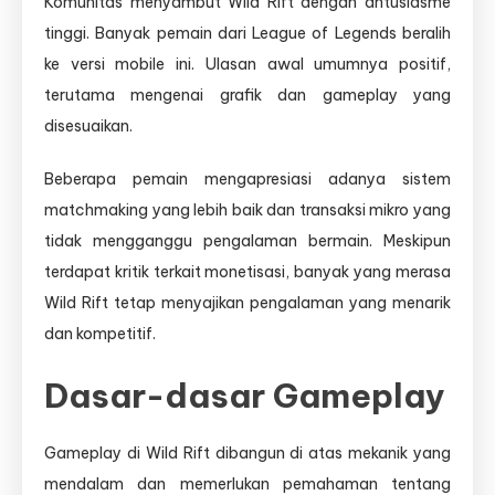
Komunitas menyambut Wild Rift dengan antusiasme
tinggi. Banyak pemain dari League of Legends beralih
ke versi mobile ini. Ulasan awal umumnya positif,
terutama mengenai grafik dan gameplay yang
disesuaikan.
Beberapa pemain mengapresiasi adanya sistem
matchmaking yang lebih baik dan transaksi mikro yang
tidak mengganggu pengalaman bermain. Meskipun
terdapat kritik terkait monetisasi, banyak yang merasa
Wild Rift tetap menyajikan pengalaman yang menarik
dan kompetitif.
Dasar-dasar Gameplay
Gameplay di Wild Rift dibangun di atas mekanik yang
mendalam dan memerlukan pemahaman tentang