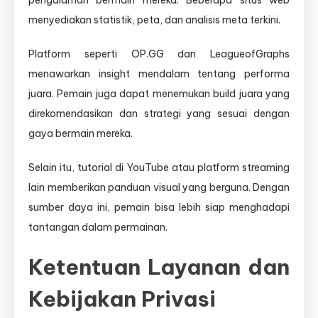
menyediakan statistik, peta, dan analisis meta terkini.
Platform seperti OP.GG dan LeagueofGraphs
menawarkan insight mendalam tentang performa
juara. Pemain juga dapat menemukan build juara yang
direkomendasikan dan strategi yang sesuai dengan
gaya bermain mereka.
Selain itu, tutorial di YouTube atau platform streaming
lain memberikan panduan visual yang berguna. Dengan
sumber daya ini, pemain bisa lebih siap menghadapi
tantangan dalam permainan.
Ketentuan Layanan dan
Kebijakan Privasi