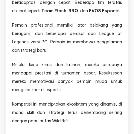
beradaptasi dengan cepat. Beberapa tim teratas
dikenal seperti
Team Flash
,
RRQ
, dan
EVOS Esports
.
Pemain profesional memiliki latar belakang yang
beragam, dan beberapa berasal dari League of
Legends versi PC. Pemain ini membawa pengalaman
dan strategi baru.
Melalui kerja keras dan latihan, mereka berupaya
mencapai prestasi di turnamen besar. Kesuksesan
mereka memotivasi banyak pemain muda untuk
mengejar karir di esports.
Kompetisi ini menciptakan ekosistem yang dinamis, di
mana skill dan strategi terus berkembang seiring
dengan popularitas Wild Rift.