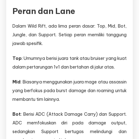
Peran dan Lane
Dalam Wild Rift, ada lima peran dasar: Top, Mid, Bot,
Jungle, dan Support. Setiap peran memiliki tanggung
jawab spesifik.
Top
: Umumnya berisi juara tank atau bruiser yang kuat
dalam pertarungan 1v1 dan bertahan di jalur atas.
Mid
: Biasanya menggunakan juara mage atau assassin
yang berfokus pada burst damage dan roaming untuk
membantu tim lainnya.
Bot
: Berisi ADC (Attack Damage Carry) dan Support.
ADC memfokuskan diri pada damage output,
sedangkan Support bertugas melindungi dan