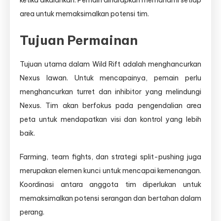
area untuk memaksimalkan potensi tim.
Tujuan Permainan
Tujuan utama dalam Wild Rift adalah menghancurkan
Nexus lawan. Untuk mencapainya, pemain perlu
menghancurkan turret dan inhibitor yang melindungi
Nexus. Tim akan berfokus pada pengendalian area
peta untuk mendapatkan visi dan kontrol yang lebih
baik.
Farming, team fights, dan strategi split-pushing juga
merupakan elemen kunci untuk mencapai kemenangan.
Koordinasi antara anggota tim diperlukan untuk
memaksimalkan potensi serangan dan bertahan dalam
perang.