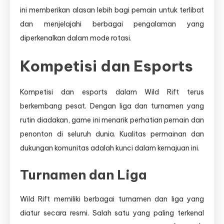
ini memberikan alasan lebih bagi pemain untuk terlibat
dan menjelajahi berbagai pengalaman yang
diperkenalkan dalam mode rotasi.
Kompetisi dan Esports
Kompetisi dan esports dalam Wild Rift terus
berkembang pesat. Dengan liga dan turnamen yang
rutin diadakan, game ini menarik perhatian pemain dan
penonton di seluruh dunia. Kualitas permainan dan
dukungan komunitas adalah kunci dalam kemajuan ini.
Turnamen dan Liga
Wild Rift memiliki berbagai turnamen dan liga yang
diatur secara resmi. Salah satu yang paling terkenal