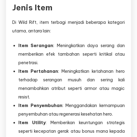
Jenis Item
Di Wild Rift, item terbagi menjadi beberapa kategori
utama, antara lain:
Item Serangan
: Meningkatkan daya serang dan
memberikan efek tambahan seperti kritikal atau
penetrasi.
Item Pertahanan
: Meningkatkan ketahanan hero
terhadap serangan musuh dan sering kali
menambahkan atribut seperti armor atau magic
resist.
Item Penyembuhan
: Menggandakan kemampuan
penyembuhan atau regenerasi kesehatan hero.
Item Utility
: Memberikan keuntungan strategis
seperti kecepatan gerak atau bonus mana kepada