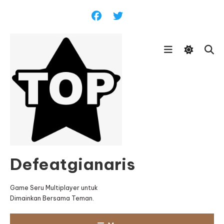
Skip
To
Content
Defeatgianaris
Game Seru Multiplayer untuk
Dimainkan Bersama Teman.