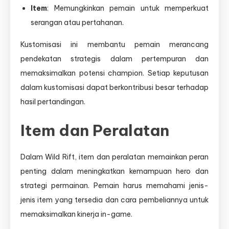
Item
: Memungkinkan pemain untuk memperkuat
serangan atau pertahanan.
Kustomisasi ini membantu pemain merancang
pendekatan strategis dalam pertempuran dan
memaksimalkan potensi champion. Setiap keputusan
dalam kustomisasi dapat berkontribusi besar terhadap
hasil pertandingan.
Item dan Peralatan
Dalam Wild Rift, item dan peralatan memainkan peran
penting dalam meningkatkan kemampuan hero dan
strategi permainan. Pemain harus memahami jenis-
jenis item yang tersedia dan cara pembeliannya untuk
memaksimalkan kinerja in-game.