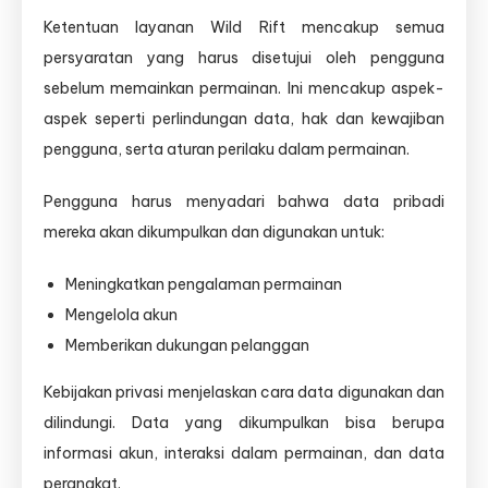
Ketentuan layanan Wild Rift mencakup semua
persyaratan yang harus disetujui oleh pengguna
sebelum memainkan permainan. Ini mencakup aspek-
aspek seperti perlindungan data, hak dan kewajiban
pengguna, serta aturan perilaku dalam permainan.
Pengguna harus menyadari bahwa data pribadi
mereka akan dikumpulkan dan digunakan untuk:
Meningkatkan pengalaman permainan
Mengelola akun
Memberikan dukungan pelanggan
Kebijakan privasi menjelaskan cara data digunakan dan
dilindungi. Data yang dikumpulkan bisa berupa
informasi akun, interaksi dalam permainan, dan data
perangkat.