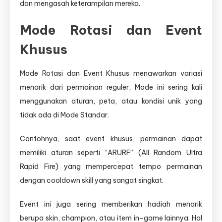
dan mengasah keterampilan mereka.
Mode Rotasi dan Event
Khusus
Mode Rotasi dan Event Khusus menawarkan variasi
menarik dari permainan reguler, Mode ini sering kali
menggunakan aturan, peta, atau kondisi unik yang
tidak ada di Mode Standar.
Contohnya, saat event khusus, permainan dapat
memiliki aturan seperti “ARURF” (All Random Ultra
Rapid Fire) yang mempercepat tempo permainan
dengan cooldown skill yang sangat singkat.
Event ini juga sering memberikan hadiah menarik
berupa skin, champion, atau item in-game lainnya. Hal