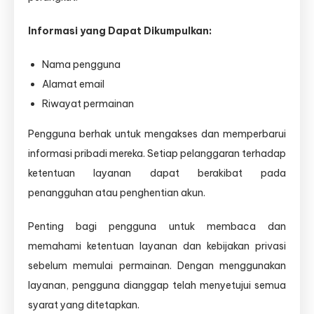
Informasi yang Dapat Dikumpulkan:
Nama pengguna
Alamat email
Riwayat permainan
Pengguna berhak untuk mengakses dan memperbarui
informasi pribadi mereka. Setiap pelanggaran terhadap
ketentuan layanan dapat berakibat pada
penangguhan atau penghentian akun.
Penting bagi pengguna untuk membaca dan
memahami ketentuan layanan dan kebijakan privasi
sebelum memulai permainan. Dengan menggunakan
layanan, pengguna dianggap telah menyetujui semua
syarat yang ditetapkan.