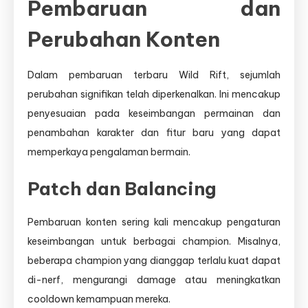
Pembaruan dan
Perubahan Konten
Dalam pembaruan terbaru Wild Rift, sejumlah
perubahan signifikan telah diperkenalkan. Ini mencakup
penyesuaian pada keseimbangan permainan dan
penambahan karakter dan fitur baru yang dapat
memperkaya pengalaman bermain.
Patch dan Balancing
Pembaruan konten sering kali mencakup pengaturan
keseimbangan untuk berbagai champion. Misalnya,
beberapa champion yang dianggap terlalu kuat dapat
di-nerf, mengurangi damage atau meningkatkan
cooldown kemampuan mereka.